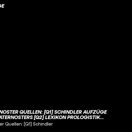
GE
NOSTER QUELLEN: [Q1] SCHINDLER AUFZÜGE
ATERNOSTERS [Q2] LEXIKON PROLOGISTIK
CHNIK - PATERNOSTERAUFZUG [Q3] GUEDE
 Quellen: [Q1] Schindler
TERNOSTERAUFZUG [Q4] LEXIKON