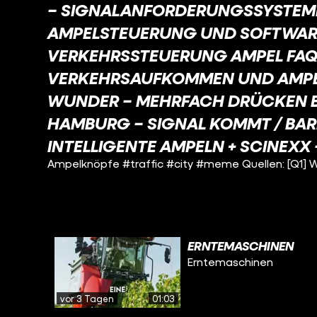
SIGNALANFORDERUNGSSYSTEME [Q4
PELSTEUERUNG UND SOFTWARE [Q
RKEHRSSTEUERUNG AMPEL FAQ [Q
RKEHRSAUFKOMMEN UND AMPELSC
NDER – MEHRFACH DRÜCKEN BRIN
MBURG – SIGNAL KOMMT / BARRIER
TELLIGENTE AMPELN + SCINEXX – 
Ampelknöpfe #traffic #city #meme Quellen: [Q1] 
ERNTEMASCHINEN
Erntemaschinen
vor 3 Tagen
01:03