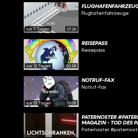
FLUGHAFENFAHRZEU
Flughafenfahrzeuge
vor 7 Tagen
01:26
REISEPASS
Reisepass
vor 12 Tagen
00:58
NOTRUF-FAX
Notruf-Fax
vor 13 Tagen
01:05
PATERNOSTER #PATER
MAGAZIN - TOD DES P
UND GUEDE AUFZUGTE
Paternoster #paternoster
AUFZUGTECHNIK - PA