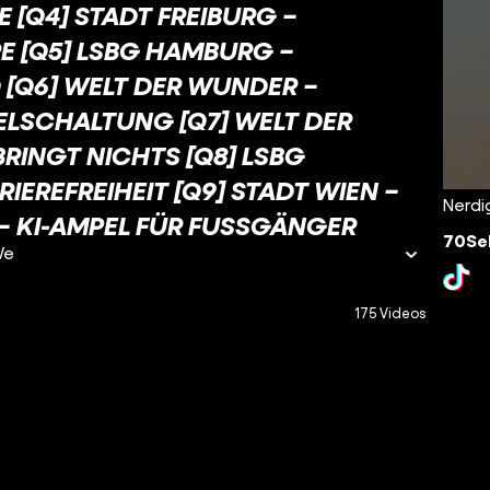
] STADT FREIBURG – AM
5] LSBG HAMBURG – VE
6] WELT DER WUNDER – VE
HALTUNG [Q7] WELT DER WU
GT NICHTS [Q8] LSBG HA
EFREIHEIT [Q9] STADT WIEN – IN
Nerdi
KI-AMPEL FÜR FUSSGÄNGER
70Sek
We
175 Videos