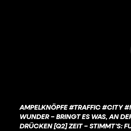
AMPELKNÖPFE #TRAFFIC #CITY #M
WUNDER – BRINGT ES WAS, AN DE
RÜCKEN [Q2] ZEIT – STIMMT’S: 