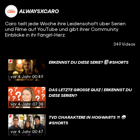
ALWAYSXCARO
Caro teilt jede Woche ihre Leidenschaft über Serien
und Filme auf YouTube und gibt ihrer Community
Einblicke in ihr Fangirl-Herz.
349 Videos
ERKENNST DU DIESE SERIE? 🤯 #SHORTS
vor 4 Jahren
00:49
DAS LETZTE GROSSE QUIZ | ERKENNST DU D
IESE SERIEN?
vor 4 Jahren
07:36
TVD CHARAKTERE IN HOGWARTS ?! 😳
#SHORTS
vor 4 Jahren
00:47