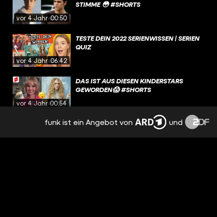
STIMME 😳 #SHORTS
vor 4 Jahren
00:50
TESTE DEIN 2022 SERIENWISSEN | SERIEN
QUIZ
vor 4 Jahren
06:42
DAS IST AUS DIESEN KINDERSTARS
GEWORDEN😱 #SHORTS
vor 4 Jahren
00:54
funk ist ein Angebot von
und
WAS IST EIGENTLICH AUS DEN HARRY
POTTER STARS GEWORDEN?
vor 4 Jahren
04:34
PLL CHARAKTERE IN HOGWARTS ?! 🤯
#SHORTS
vor 4 Jahren
00:37
ERKENNST DU DIE SERIE AN DEM LETZTEN