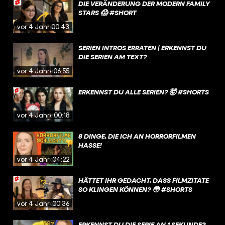
DIE VERÄNDERUNG DER MODERN FAMILY
STARS 😱 #SHORT
vor 4 Jahren
00:43
SERIEN INTROS ERRATEN | ERKENNST DU
DIE SERIEN AM TEXT?
vor 4 Jahren
06:55
ERKENNST DU ALLE SERIEN? 🤯 #SHORTS
vor 4 Jahren
00:18
8 DINGE, DIE ICH AN HORRORFILMEN
HASSE!
vor 4 Jahren
04:22
HÄTTET IHR GEDACHT, DASS FILMZITATE
SO KLINGEN KÖNNEN? 😳 #SHORTS
vor 4 Jahren
00:36
ERKENNST DU DIE SERIE AN 1 SEKUNDE?