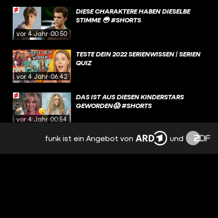
DIESE CHARAKTERE HABEN DIESELBE
STIMME 😳 #SHORTS
vor 4 Jahren
00:50
TESTE DEIN 2022 SERIENWISSEN | SERIEN
QUIZ
vor 4 Jahren
06:42
DAS IST AUS DIESEN KINDERSTARS
GEWORDEN😱 #SHORTS
vor 4 Jahren
00:54
funk ist ein Angebot von
und
WAS IST EIGENTLICH AUS DEN HARRY
POTTER STARS GEWORDEN?
vor 4 Jahren
04:34
PLL CHARAKTERE IN HOGWARTS ?! 🤯
#SHORTS
vor 4 Jahren
00:37