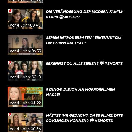
DIE VERÄNDERUNG DER MODERN FAMILY
STARS 😱 #SHORT
vor 4 Jahren
00:43
SERIEN INTROS ERRATEN | ERKENNST DU
DIE SERIEN AM TEXT?
vor 4 Jahren
06:55
ERKENNST DU ALLE SERIEN? 🤯 #SHORTS
vor 4 Jahren
00:18
8 DINGE, DIE ICH AN HORRORFILMEN
HASSE!
vor 4 Jahren
04:22
HÄTTET IHR GEDACHT, DASS FILMZITATE
SO KLINGEN KÖNNEN? 😳 #SHORTS
vor 4 Jahren
00:36