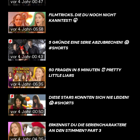
vor 4 Jahren
00:47
FILMTRICKS, DIE DU NOCH NICHT
KANNTEST! 🤫
vor 4 Jahren
05:58
5 GRÜNDE EINE SERIE ABZUBRECHEN! 😱
#SHORTS
vor 4 Jahren
00:43
50 FRAGEN IN 5 MINUTEN ⏰ PRETTY
LITTLE LIARS
vor 4 Jahren
05:35
DIESE STARS KONNTEN SICH NIE LEIDEN!
😱 #SHORTS
vor 4 Jahren
00:50
ERKENNST DU DIE SERIENCHARAKTERE
AN DEN STIMMEN? PART 3
vor 4 Jahren
04:35