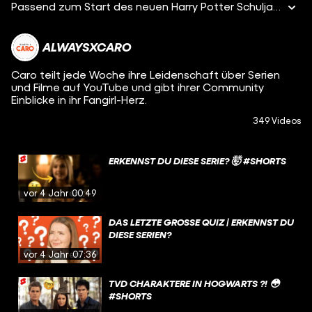
Passend zum Start des neuen Harry Potter Schuljahrs werde wir heute Serien Charaktere in Hogwarts Häuser einteilen! Wer passt in welches Haus: Gryffindor, Hufflepuff, Ravenclaw oder Slytherin!
ALWAYSXCARO
Caro teilt jede Woche ihre Leidenschaft über Serien
und Filme auf YouTube und gibt ihrer Community
Einblicke in ihr Fangirl-Herz.
349 Videos
ERKENNST DU DIESE SERIE? 🤯 #SHORTS
vor 4 Jahren
00:49
DAS LETZTE GROSSE QUIZ | ERKENNST DU D
IESE SERIEN?
vor 4 Jahren
07:36
TVD CHARAKTERE IN HOGWARTS ?! 😳
#SHORTS