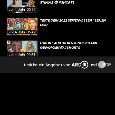
STIMME 😳 #SHORTS
vor 4 Jahren
00:50
TESTE DEIN 2022 SERIENWISSEN | SERIEN
QUIZ
vor 4 Jahren
06:42
DAS IST AUS DIESEN KINDERSTARS
GEWORDEN😱 #SHORTS
vor 4 Jahren
00:54
funk ist ein Angebot von
und
WAS IST EIGENTLICH AUS DEN HARRY
POTTER STARS GEWORDEN?
vor 4 Jahren
04:34
PLL CHARAKTERE IN HOGWARTS ?! 🤯
#SHORTS
vor 4 Jahren
00:37
ERKENNST DU DIE SERIE AN DEM LETZTEN