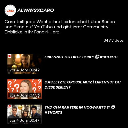
ALWAYSXCARO
Caro teilt jede Woche ihre Leidenschaft über Serien
und Filme auf YouTube und gibt ihrer Community
Einblicke in ihr Fangirl-Herz.
349 Videos
ERKENNST DU DIESE SERIE? 🤯 #SHORTS
vor 4 Jahren
00:49
DAS LETZTE GROSSE QUIZ | ERKENNST DU D
IESE SERIEN?
vor 4 Jahren
07:36
TVD CHARAKTERE IN HOGWARTS ?! 😳
#SHORTS
vor 4 Jahren
00:47