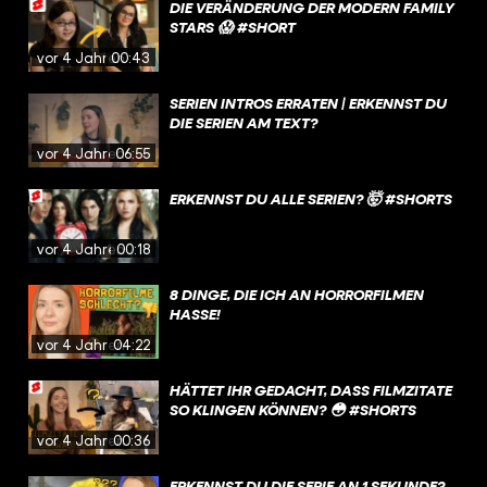
DIE VERÄNDERUNG DER MODERN FAMILY
STARS 😱 #SHORT
vor 4 Jahren
00:43
SERIEN INTROS ERRATEN | ERKENNST DU
DIE SERIEN AM TEXT?
vor 4 Jahren
06:55
ERKENNST DU ALLE SERIEN? 🤯 #SHORTS
vor 4 Jahren
00:18
8 DINGE, DIE ICH AN HORRORFILMEN
HASSE!
vor 4 Jahren
04:22
HÄTTET IHR GEDACHT, DASS FILMZITATE
SO KLINGEN KÖNNEN? 😳 #SHORTS
vor 4 Jahren
00:36
ERKENNST DU DIE SERIE AN 1 SEKUNDE?