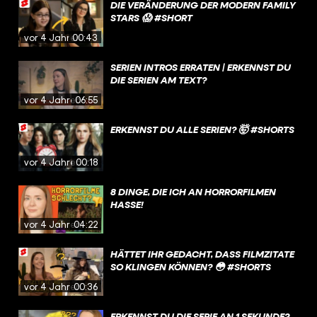
DIE VERÄNDERUNG DER MODERN FAMILY
STARS 😱 #SHORT
vor 4 Jahren
00:43
SERIEN INTROS ERRATEN | ERKENNST DU
DIE SERIEN AM TEXT?
vor 4 Jahren
06:55
ERKENNST DU ALLE SERIEN? 🤯 #SHORTS
vor 4 Jahren
00:18
8 DINGE, DIE ICH AN HORRORFILMEN
HASSE!
vor 4 Jahren
04:22
HÄTTET IHR GEDACHT, DASS FILMZITATE
SO KLINGEN KÖNNEN? 😳 #SHORTS
vor 4 Jahren
00:36
ERKENNST DU DIE SERIE AN 1 SEKUNDE?