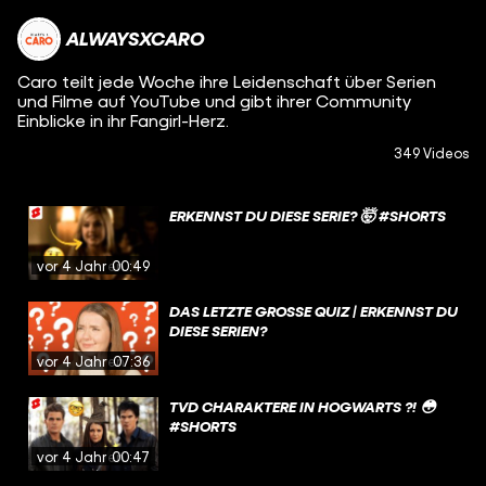
ALWAYSXCARO
Caro teilt jede Woche ihre Leidenschaft über Serien
und Filme auf YouTube und gibt ihrer Community
Einblicke in ihr Fangirl-Herz.
349 Videos
ERKENNST DU DIESE SERIE? 🤯 #SHORTS
vor 4 Jahren
00:49
DAS LETZTE GROSSE QUIZ | ERKENNST DU D
IESE SERIEN?
vor 4 Jahren
07:36
TVD CHARAKTERE IN HOGWARTS ?! 😳
#SHORTS
vor 4 Jahren
00:47