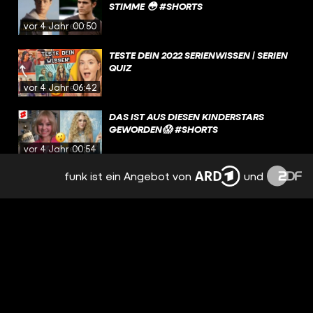
STIMME 😳 #SHORTS
vor 4 Jahren
00:50
TESTE DEIN 2022 SERIENWISSEN | SERIEN
QUIZ
vor 4 Jahren
06:42
DAS IST AUS DIESEN KINDERSTARS
GEWORDEN😱 #SHORTS
vor 4 Jahren
00:54
funk ist ein Angebot von
und
WAS IST EIGENTLICH AUS DEN HARRY
POTTER STARS GEWORDEN?
vor 4 Jahren
04:34
PLL CHARAKTERE IN HOGWARTS ?! 🤯
#SHORTS
vor 4 Jahren
00:37
ERKENNST DU DIE SERIE AN DEM LETZTEN