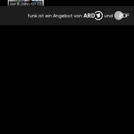
vor 8 Jahren
03:02
funk ist ein Angebot von
und
UNGERECHTIGKEIT IST VERERBBAR -
MORITZ NEUMEIER
vor 8 Jahren
03:16
AFD: ÜBERWACHUNG DURCH
VERFASSUNGSSCHUTZ? - MORITZ
NEUMEIER
vor 8 Jahren
04:09
FAKTENCHECK III: FLUCHT UND
INTEGRATION - MORITZ NEUMEIER
vor 8 Jahren
06:15
ANGEBOT UND NACHFRAGE - MORITZ
NEUMEIER
vor 8 Jahren
03:30
WAHLEN IN HESSEN - MORITZ NEUMEIER