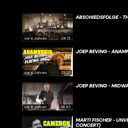
ABSCHIEDSFOLGE - TH
vor 6 Jahren
04:13
JOEP BEVING - ANAM
vor 6 Jahren
03:20
JOEP BEVING - MIDW
vor 6 Jahren
06:43
MARTI FISCHER - UNV
CONCERT)