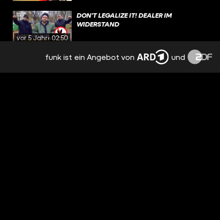
DON'T LEGALIZE IT! DEALER IM
WIDERSTAND
vor 5 Jahren
02:50
funk ist ein Angebot von
und
DER UNGEIMPFTENBETREUER
vor 5 Jahren
02:29
GELD ANLEGEN 2021
vor 5 Jahren
03:28
DAS GENIE HINTER DEM SPD-
WAHLKAMPF
vor 5 Jahren
01:54
CHRISTIAN LINDNER RECHNET MIT DER
FDP AB
vor 5 Jahren
01:31