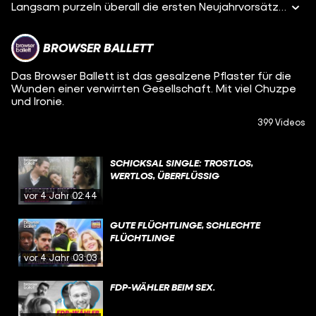
Langsam purzeln überall die ersten Neujahrvorsätze. Für alle, die stark bleiben wollen: Die Ratgeber von Bestseller-Autor Allen Trainn.
BROWSER BALLETT
Das Browser Ballett ist das gesalzene Pflaster für die
Wunden einer verwirrten Gesellschaft. Mit viel Chuzpe
und Ironie.
399 Videos
SCHICKSAL SINGLE: TROSTLOS,
WERTLOS, ÜBERFLÜSSIG
vor 4 Jahren
02:44
GUTE FLÜCHTLINGE, SCHLECHTE
FLÜCHTLINGE
vor 4 Jahren
03:03
FDP-WÄHLER BEIM SEX.