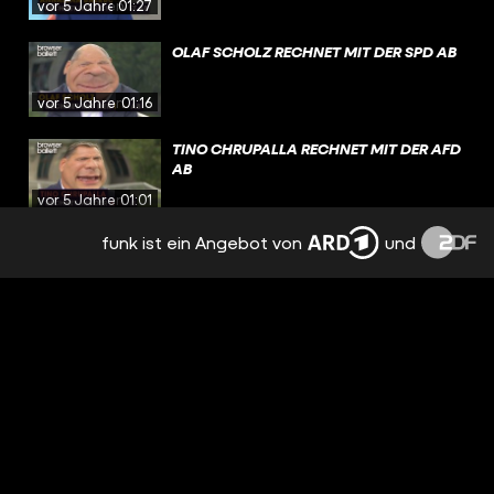
vor 5 Jahren
01:27
OLAF SCHOLZ RECHNET MIT DER SPD AB
vor 5 Jahren
01:16
TINO CHRUPALLA RECHNET MIT DER AFD
AB
vor 5 Jahren
01:01
funk ist ein Angebot von
und
LASCHET RECHNET MIT SICH SELBST AB
vor 5 Jahren
01:09
NAZIS GEGEN QUERDENKER
vor 5 Jahren
01:46
APPLAUS VON RECHTS
vor 5 Jahren
02:53