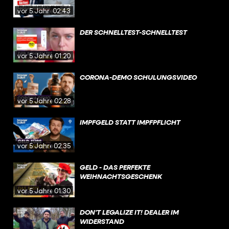
vor 5 Jahren
02:43
DER SCHNELLTEST-SCHNELLTEST
vor 5 Jahren
01:20
CORONA-DEMO SCHULUNGSVIDEO
vor 5 Jahren
02:28
IMPFGELD STATT IMPFPFLICHT
vor 5 Jahren
02:35
GELD - DAS PERFEKTE
WEIHNACHTSGESCHENK
vor 5 Jahren
01:30
DON'T LEGALIZE IT! DEALER IM
WIDERSTAND