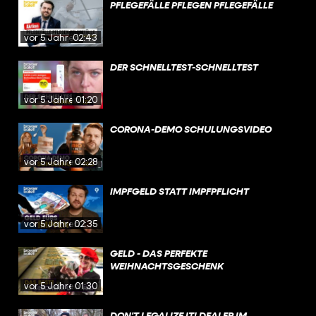
PFLEGEFÄLLE PFLEGEN PFLEGEFÄLLE
vor 5 Jahren
02:43
DER SCHNELLTEST-SCHNELLTEST
vor 5 Jahren
01:20
CORONA-DEMO SCHULUNGSVIDEO
vor 5 Jahren
02:28
IMPFGELD STATT IMPFPFLICHT
vor 5 Jahren
02:35
GELD - DAS PERFEKTE
WEIHNACHTSGESCHENK
vor 5 Jahren
01:30
DON'T LEGALIZE IT! DEALER IM