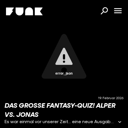
error_json
19. Februar 2026
DAS GROSSE FANTASY-QUIZ! ALPER V
S. JONAS
Es war einmal vor unserer Zeit... eine neue Ausgabe FÜR EINE HANDVOLL DONUTS! Diesmal begeben sich Alper und Jonas ins Wunderland, denn es dreht sich alles um das Thema Fantasy. Xenia entführt uns mit ihren Fragen in eine Welt voller Vampire, Werwölfe und fantastischer Orte. Neben einer Reihe an kreativen Kategorien, darf natürlich eine spannende Bonusrunde nicht fehlen, die es ordentlich in sich hat. Wer kennt sich am besten im Fantasy-Genre aus? Und wer kann sich in einer Westeros-Kategorie behaupten? Findet es heraus und spielt doch gerne mit – hier bei CINEMA STRIKES BACK! Viel Spaß:)