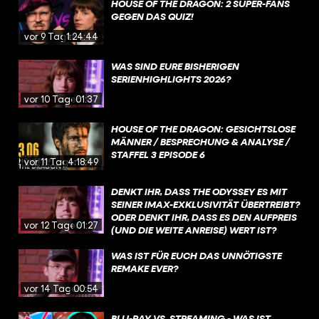
HOUSE OF THE DRAGON: 2 SUPER-FANS
GEGEN DAS QUIZ!
vor 9 Tagen
1:24:44
WAS SIND EURE BISHERIGEN
SERIENHIGHLIGHTS 2026?
vor 10 Tagen
01:37
HOUSE OF THE DRAGON: GESICHTSLOSE
MÄNNER / BESPRECHUNG & ANALYSE /
STAFFEL 3 EPISODE 6
vor 11 Tagen
4:18:49
DENKT IHR, DASS THE ODYSSEY ES MIT
SEINER IMAX-EXKLUSIVITÄT ÜBERTREIBT?
ODER DENKT IHR, DASS ES DEN AUFPREIS
vor 12 Tagen
01:27
(UND DIE WEITE ANREISE) WERT IST?
WAS IST FÜR EUCH DAS UNNÖTIGSTE
REMAKE EVER?
vor 14 Tagen
00:54
BLU-RAY VS. STREAMING - WAS IST