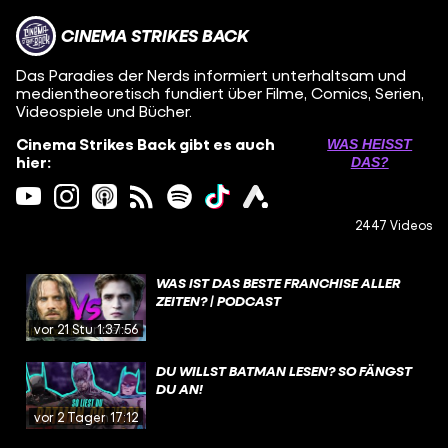
CINEMA STRIKES BACK
Das Paradies der Nerds informiert unterhaltsam und
medientheoretisch fundiert über Filme, Comics, Serien,
Videospiele und Bücher.
Cinema Strikes Back gibt es auch
WAS HEISST D
hier:
AS?
2447 Videos
WAS IST DAS BESTE FRANCHISE ALLER
ZEITEN? | PODCAST
vor 21 Stunden
1:37:56
DU WILLST BATMAN LESEN? SO FÄNGST
DU AN!
vor 2 Tagen
17:12