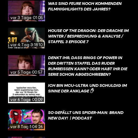
WAS SIND FEURE NOCH KOMMENDEN
FILMHIGHLIGHTS DES JAHRES?
vor 3 Tagen
01:05
HOUSE OF THE DRAGON: DER DRACHE IM
WINTER / BESPRECHUNG & ANALYSE /
STAFFEL 3 EPISODE 7
vor 4 Tagen
3:18:10
DENKT IHR, DASS RINGS OF POWER IN
DER DRITTEN STAFFEL DAS RUDER
RUMREISSEN KANN? ODER HABT IHR DIE
vor 5 Tagen
00:57
SERIE SCHON ABGESCHRIEBEN?
ICH BIN MCU-ULTRA UND SCHULDIG IM
SINNE DER ANKLAGE ✋
vor 6 Tagen
00:09
SO GEFÄLLT UNS SPIDER-MAN: BRAND
NEW DAY! | PODCAST
vor 8 Tagen
1:04:26