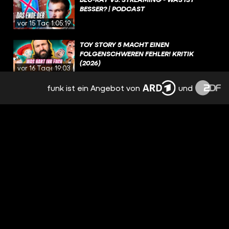
BESSER? | PODCAST
vor 15 Tagen
1:05:19
TOY STORY 5 MACHT EINEN
FOLGENSCHWEREN FEHLER! KRITIK
(2026)
vor 16 Tagen
19:03
funk ist ein Angebot von
und
NEE, AVENGERS JUCKT MICH GAR NICHT,
GUCKE KEINE FILME, DIE NICHT
MINDESTENS 30 JAHRE ALT SIND
vor 16 Tagen
00:14
HOUSE OF THE DRAGON: UNGEBEUGT
UND UNGEZÄHMT / BESPRECHUNG &
ANALYSE / STAFFEL 3 EPISODE 5
vor 18 Tagen
3:37:08
WAS SIND EURE LIEBLINGSDRACHEN IN
GAME OF THRONES UND HOUSE OF THE
DRAGON?
vor 19 Tagen
01:39
AUF WELCHEN KOMMENDEN FILM FREUT