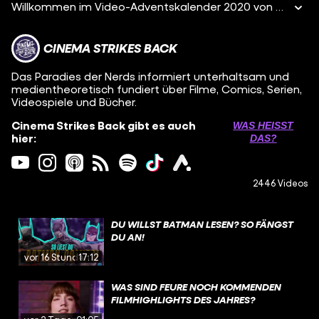
Willkommen im Video-Adventskalender 2020 von CINEMA STRIKES BACK! Bis Weihnachten präsentieren wir euch 24 Videos, in denen eine Person über ihren Lieblingsfilm der letzten 10 Jahre spricht. Damit frohe Weihnachten und abonniert CSB, um keines der Videos zu verpassen!
CINEMA STRIKES BACK
Das Paradies der Nerds informiert unterhaltsam und
medientheoretisch fundiert über Filme, Comics, Serien,
Videospiele und Bücher.
Cinema Strikes Back gibt es auch
WAS HEISST D
hier:
AS?
2446 Videos
DU WILLST BATMAN LESEN? SO FÄNGST
DU AN!
vor 16 Stunden
17:12
WAS SIND FEURE NOCH KOMMENDEN
FILMHIGHLIGHTS DES JAHRES?