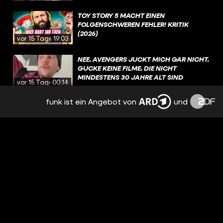
TOY STORY 5 MACHT EINEN
FOLGENSCHWEREN FEHLER! KRITIK
(2026)
vor 15 Tagen
19:03
NEE, AVENGERS JUCKT MICH GAR NICHT,
GUCKE KEINE FILME, DIE NICHT
MINDESTENS 30 JAHRE ALT SIND
vor 15 Tagen
00:14
funk ist ein Angebot von
und
HOUSE OF THE DRAGON: UNGEBEUGT
UND UNGEZÄHMT / BESPRECHUNG &
ANALYSE / STAFFEL 3 EPISODE 5
vor 17 Tagen
3:37:08
WAS SIND EURE LIEBLINGSDRACHEN IN
GAME OF THRONES UND HOUSE OF THE
DRAGON?
vor 18 Tagen
01:39
AUF WELCHEN KOMMENDEN FILM FREUT
IHR EUCH AKTUELL AM MEISTEN?
vor 19 Tagen
00:50