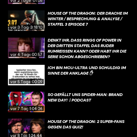
vor 2 Tagen
01:05
HOUSE OF THE DRAGON: DER DRACHE IM
WINTER / BESPRECHUNG & ANALYSE /
STAFFEL 3 EPISODE 7
vor 3 Tagen
3:18:10
DENKT IHR, DASS RINGS OF POWER IN
DER DRITTEN STAFFEL DAS RUDER
RUMREISSEN KANN? ODER HABT IHR DIE
vor 4 Tagen
00:57
SERIE SCHON ABGESCHRIEBEN?
ICH BIN MCU-ULTRA UND SCHULDIG IM
SINNE DER ANKLAGE ✋
vor 5 Tagen
00:09
SO GEFÄLLT UNS SPIDER-MAN: BRAND
NEW DAY! | PODCAST
vor 7 Tagen
1:04:26
HOUSE OF THE DRAGON: 2 SUPER-FANS
GEGEN DAS QUIZ!
vor 8 Tagen
1:24:44