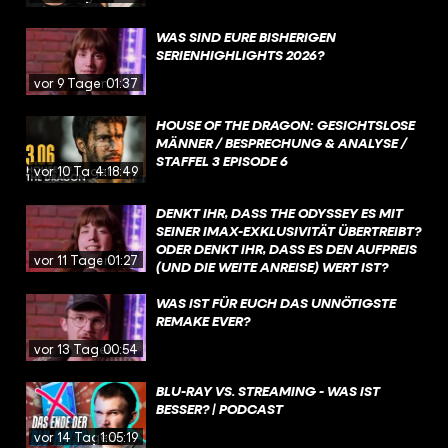
WAS SIND EURE BISHERIGEN
SERIENHIGHLIGHTS 2026?
vor 9 Tagen
01:37
HOUSE OF THE DRAGON: GESICHTSLOSE
MÄNNER / BESPRECHUNG & ANALYSE /
STAFFEL 3 EPISODE 6
vor 10 Tagen
4:18:49
DENKT IHR, DASS THE ODYSSEY ES MIT
SEINER IMAX-EXKLUSIVITÄT ÜBERTREIBT?
ODER DENKT IHR, DASS ES DEN AUFPREIS
vor 11 Tagen
01:27
(UND DIE WEITE ANREISE) WERT IST?
WAS IST FÜR EUCH DAS UNNÖTIGSTE
REMAKE EVER?
vor 13 Tagen
00:54
BLU-RAY VS. STREAMING - WAS IST
BESSER? | PODCAST
vor 14 Tagen
1:05:19