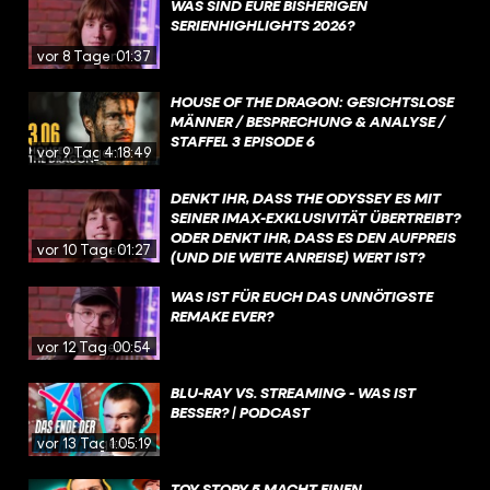
WAS SIND EURE BISHERIGEN
SERIENHIGHLIGHTS 2026?
vor 8 Tagen
01:37
HOUSE OF THE DRAGON: GESICHTSLOSE
MÄNNER / BESPRECHUNG & ANALYSE /
STAFFEL 3 EPISODE 6
vor 9 Tagen
4:18:49
DENKT IHR, DASS THE ODYSSEY ES MIT
SEINER IMAX-EXKLUSIVITÄT ÜBERTREIBT?
ODER DENKT IHR, DASS ES DEN AUFPREIS
vor 10 Tagen
01:27
(UND DIE WEITE ANREISE) WERT IST?
WAS IST FÜR EUCH DAS UNNÖTIGSTE
REMAKE EVER?
vor 12 Tagen
00:54
BLU-RAY VS. STREAMING - WAS IST
BESSER? | PODCAST
vor 13 Tagen
1:05:19
TOY STORY 5 MACHT EINEN