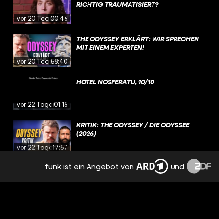
RICHTIG TRAUMATISIERT?
vor 20 Tagen
00:46
THE ODYSSEY ERKLÄRT: WIR SPRECHEN
MIT EINEM EXPERTEN!
vor 20 Tagen
58:40
HOTEL NOSFERATU, 10/10
vor 22 Tagen
01:15
KRITIK: THE ODYSSEY / DIE ODYSSEE
(2026)
vor 22 Tagen
17:57
funk ist ein Angebot von
und
HOUSE OF THE DRAGON: WURDE DIESE
FIGUR VERSAUT? / BESPRECHUNG &
ANALYSE / STAFFEL 3 EPISODE 4
vor 23 Tagen
3:11:36
DIE UNGLAUBLICHE VORGESCHICHTE ZU