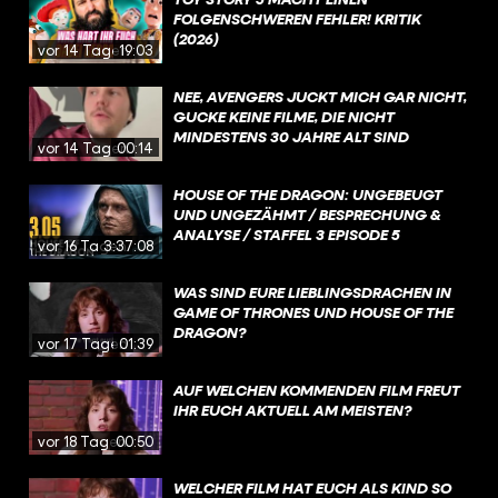
FOLGENSCHWEREN FEHLER! KRITIK
(2026)
vor 14 Tagen
19:03
NEE, AVENGERS JUCKT MICH GAR NICHT,
GUCKE KEINE FILME, DIE NICHT
MINDESTENS 30 JAHRE ALT SIND
vor 14 Tagen
00:14
HOUSE OF THE DRAGON: UNGEBEUGT
UND UNGEZÄHMT / BESPRECHUNG &
ANALYSE / STAFFEL 3 EPISODE 5
vor 16 Tagen
3:37:08
WAS SIND EURE LIEBLINGSDRACHEN IN
GAME OF THRONES UND HOUSE OF THE
DRAGON?
vor 17 Tagen
01:39
AUF WELCHEN KOMMENDEN FILM FREUT
IHR EUCH AKTUELL AM MEISTEN?
vor 18 Tagen
00:50
WELCHER FILM HAT EUCH ALS KIND SO