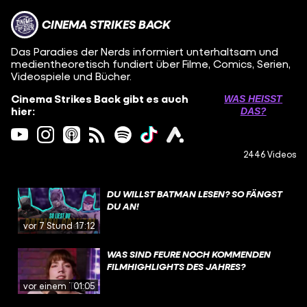
CINEMA STRIKES BACK
Das Paradies der Nerds informiert unterhaltsam und
medientheoretisch fundiert über Filme, Comics, Serien,
Videospiele und Bücher.
Cinema Strikes Back gibt es auch
WAS HEISST D
hier:
AS?
2446 Videos
DU WILLST BATMAN LESEN? SO FÄNGST
DU AN!
vor 7 Stunden
17:12
WAS SIND FEURE NOCH KOMMENDEN
FILMHIGHLIGHTS DES JAHRES?
vor einem Tag
01:05