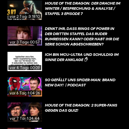
HOUSE OF THE DRAGON: DER DRACHE IM
WINTER / BESPRECHUNG & ANALYSE /
STAFFEL 3 EPISODE 7
vor 2 Tagen
3:18:10
DENKT IHR, DASS RINGS OF POWER IN
DER DRITTEN STAFFEL DAS RUDER
RUMREISSEN KANN? ODER HABT IHR DIE
vor 3 Tagen
00:57
SERIE SCHON ABGESCHRIEBEN?
ICH BIN MCU-ULTRA UND SCHULDIG IM
SINNE DER ANKLAGE ✋
vor 4 Tagen
00:09
SO GEFÄLLT UNS SPIDER-MAN: BRAND
NEW DAY! | PODCAST
vor 6 Tagen
1:04:26
HOUSE OF THE DRAGON: 2 SUPER-FANS
GEGEN DAS QUIZ!
vor 7 Tagen
1:24:44