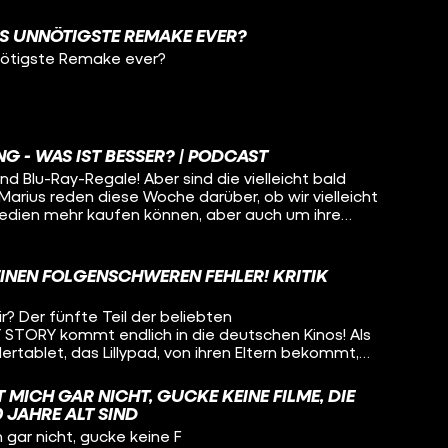
AS UNNÖTIGSTE REMAKE EVER?
nötigste Remake ever?
NG - WAS IST BESSER? | PODCAST
nd Blu-Ray-Regale! Aber sind die vielleicht bald
arius reden diese Woche darüber, ob wir vielleicht
edien mehr kaufen können, aber auch um ihre
en TOY STORY 5 startet auch
 GELACHT in den deutschen Kinos. Warum die
inden, erfahrt ihr in dieser neuen Podcastfolge hier
EINEN FOLGENSCHWEREN FEHLER! KRITIK
 Viel Spaß :)
r? Der fünfte Teil der beliebten
STORY kommt endlich in die deutschen Kinos! Als
dertablet, das Lillypad, von ihren Eltern bekommt,
zeuge rund um Woody und Buzz mit dem neuen
r hat sich TOY STORY 5 für euch angesehen und
 MICH GAR NICHT, GUCKE KEINE FILME, DIE
ob Pixars Magie immer noch zu spüren ist und wie der
 JAHRE ALT SIND
t und digitale Medien umgeht. Hat hier Pixar
 gar nicht, gucke keine F
 hier in unserer