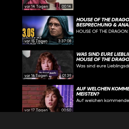
neuen Kritik auf CINEMA 
vor 14 Tagen
00:14
HOUSE OF THE DRAG
BESPRECHUNG & ANALY
HOUSE OF THE DRAGON:
vor 15 Tagen
3:37:08
WAS SIND EURE LIEB
HOUSE OF THE DRAG
Was sind eure Lieblings
vor 16 Tagen
01:39
AUF WELCHEN KOMMEN
MEISTEN?
Auf welchen kommenden F
vor 17 Tagen
00:50
WELCHER FILM HAT EU