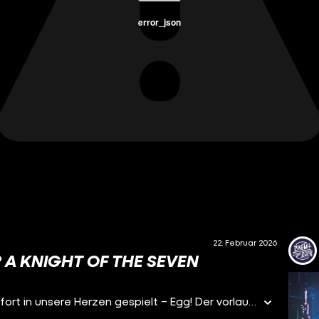
error_json
22. Februar 2026
 A KNIGHT OF THE SEVEN
In A KNIGHT OF THE SEVEN KINGDOMS hat er sich sofort in unsere Herzen gespielt – Egg! Der vorlaute, aber loyale und gutherzige Knappe an Ser Duncans Seite, der sich eben mal als Targaryen-Prinz entpuppt, ist eine der faszinierendsten Figuren in der Lore von GAME OF THRONES. In diesem ausführlichen Special taucht Alper tief in die Welt von Eis und Feuer und erklärt euch das gesamte Leben von Aegon Targaryen. Ob politisch oder familiär – als König Aegon V. hat er stets mit den unterschiedlichsten Herausforderungen zu kämpfen, die seine Geduld und seinen Charakter auf die Probe stellen. Dabei entwickelt Egg eine zerstörerische Obsession mit Drachen und magischen Ritualen. Auf eine Person kann sich Egg aber stets verlassen – sein Gefährte und bester Freund Duncan der Große. Wie entwickelt sich die herzliche Freundschaft der beiden in Eggs Erwachsenenalter? Wie schafft er es als vierter Sohn eines vierten Sohns auf den Eisernen Thron? Welche GAME-OF-THRONES-Figuren lernt Egg ebenfalls kennen? Und welche FETTE Lore-Info hat Egg-Darsteller Dexter Sol Ansell nebenbei einfach mal so ausgeplaudert? Diese und noch viele weitere spannende und tragische Einblicke in das Leben von Aegon "Egg" Targaryen bekommt ihr in diesem extralangen Special auf CINEMA STRIKES BACK! Viel Spaß und Valar Morghulis. :)