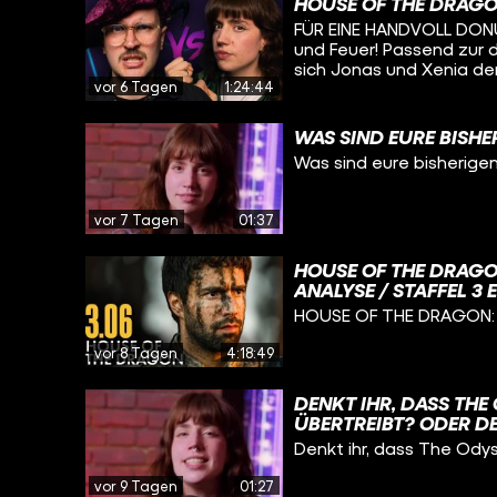
HOUSE OF THE DRAGO
zu reden - und, dem hei
FÜR EINE HANDVOLL DONUTS
Lieblingseissorten. Mehr
und Feuer! Passend zur 
bei alledem spielt, erfa
sich Jonas und Xenia de
BACK! Viel Spaß :)
vor 6 Tagen
1:24:44
spielen GEMEINSAM gege
aus dem hohen Norden z
Anderen, den Weißen Wa
WAS SIND EURE BISHE
Fragen drehen sich dab
Was sind eure bisherigen
die Bücher rund um DAS 
OF THRONES, aber auch
& BLUT. Wer weiß mehr ü
vor 7 Tagen
01:37
Figuren, die George R. R
spielt doch gerne mit b
DONUTS auf CINEMA STR
HOUSE OF THE DRAGO
ANALYSE / STAFFEL 3 
HOUSE OF THE DRAGON: 
vor 8 Tagen
4:18:49
DENKT IHR, DASS THE
ÜBERTREIBT? ODER DE
WEITE ANREISE) WERT 
Denkt ihr, dass The Odys
vor 9 Tagen
01:27