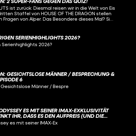
N: 2 SUPER-FANS GEGEN DAS QUIZ!
ßen Wetter geschuldet, auch über ihre
 ist zurück: Diesmal reisen wir in die Welt von Eis
 dazu und welche Rolle Michael Jackson eigentlich
dritten Staffel von HOUSE OF THE DRAGON stellen
hrt ihr im neuen Podcast hier bei CINEMA STRIKES
n Fragen von Alper. Das Besondere dieses Mal? Sie
n das Quiz! Schaffen es die beiden die Bedrohung
urückzuschlagen? Oder werden sie von den
nderern und dem Nachtkönig, vernichtet? Die
RIGEN SERIENHIGHLIGHTS 2026?
ei nicht nur um HOUSE OF THE DRAGON, sondern um
 Serienhighlights 2026?
LIED VON EIS UND FEUER, um die Originalserie GAME
 um A KNIGHT OF THE SEVEN KINGDOMS oder FEUER
ber Westeros, das Haus Targaryen und die vielen
. Martin geschaffen hat? Findet es heraus und
ei dieser neuen Ausgabe von FÜR EINE HANDVOLL
IKES BACK!
N: GESICHTSLOSE MÄNNER / BESPRECHUNG &
EPISODE 6
Gesichtslose Männer / Bespre
 ODYSSEY ES MIT SEINER IMAX-EXKLUSIVITÄT
NKT IHR, DASS ES DEN AUFPREIS (UND DIE
IST?
sey es mit seiner IMAX-Ex