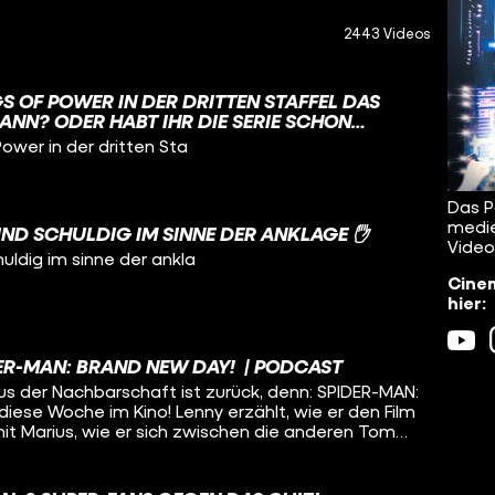
2443 Videos
GS OF POWER IN DER DRITTEN STAFFEL DAS
ANN? ODER HABT IHR DIE SERIE SCHON
Power in der dritten Sta
Das P
medie
UND SCHULDIG IM SINNE DER ANKLAGE ✋
Video
huldig im sinne der ankla
Cinem
hier:
DER-MAN: BRAND NEW DAY! | PODCAST
us der Nachbarschaft ist zurück, denn: SPIDER-MAN:
iese Woche im Kino! Lenny erzählt, wie er den Film
mit Marius, wie er sich zwischen die anderen Tom
allgemein im MCU einordnet. Außerdem
 INVITE und FORBIDDEN FRUITS in die deutschen
iden zum Anlass genommen, über ihr Lieblingsobst