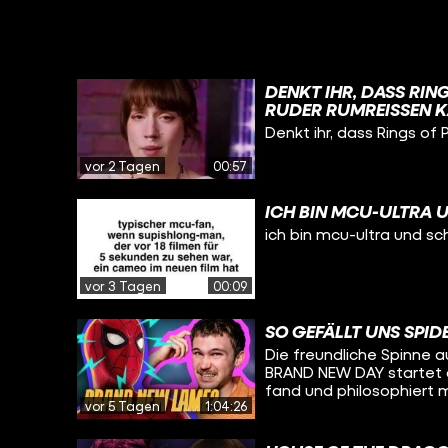
DENKT IHR, DASS RIN
RUDER RUMREISSEN K
ABGESCHRIEBEN?
Denkt ihr, dass Rings of 
vor 2 Tagen
00:57
ICH BIN MCU-ULTRA 
ich bin mcu-ultra und sc
vor 3 Tagen
00:09
SO GEFÄLLT UNS SPI
Die freundliche Spinne a
BRAND NEW DAY startet d
fand und philosophiert 
vor 5 Tagen
1:04:26
Holland-Spidey-Filmen und 
kommen diese Woche THE
Kinos. Das haben die be