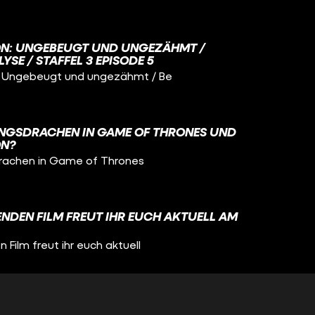
STRIKES BACK! Viel Spaß. :)
ON: UNGEBEUGT UND UNGEZÄHMT /
SE / STAFFEL 3 EPISODE 5
 Ungebeugt und ungezähmt / Be
LINGSDRACHEN IN GAME OF THRONES UND
ON?
drachen in Game of Thrones
DEN FILM FREUT IHR EUCH AKTUELL AM
ilm freut ihr euch aktuell
CH ALS KIND SO RICHTIG TRAUMATISIERT?