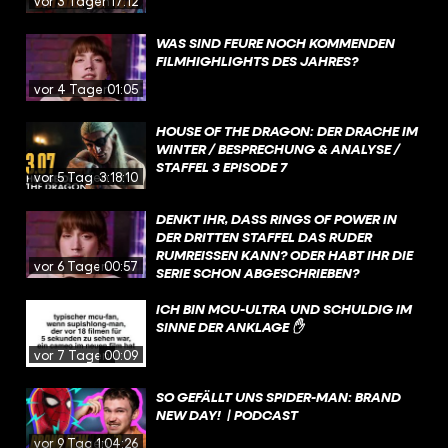
vor 3 Tagen
17:12
WAS SIND FEURE NOCH KOMMENDEN
FILMHIGHLIGHTS DES JAHRES?
vor 4 Tagen
01:05
HOUSE OF THE DRAGON: DER DRACHE IM
WINTER / BESPRECHUNG & ANALYSE /
STAFFEL 3 EPISODE 7
vor 5 Tagen
3:18:10
DENKT IHR, DASS RINGS OF POWER IN
DER DRITTEN STAFFEL DAS RUDER
RUMREISSEN KANN? ODER HABT IHR DIE
vor 6 Tagen
00:57
SERIE SCHON ABGESCHRIEBEN?
ICH BIN MCU-ULTRA UND SCHULDIG IM
SINNE DER ANKLAGE ✋
vor 7 Tagen
00:09
SO GEFÄLLT UNS SPIDER-MAN: BRAND
NEW DAY! | PODCAST
vor 9 Tagen
1:04:26