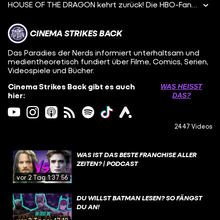
HOUSE OF THE DRAGON kehrt zurück! Die HBO-Fantasyserie zeigt den blutigen Targaryen-Bürgerkrieg, der sich fast 200 Jahre vor der Handlung von GAME OF THRONES abspielt. Und letzte Woche wurde es endlich verkündet: Staffel 3 startet bereits im Juni! Mit der Ankündigung hat HBO auch gleich einen Teaser veröffentlicht, den sich Jonas in diesem Video genauer unter die Lupe nimmt. Bild für Bild wird hier jedes Detail analysiert und eingeordnet. Und keine Sorge: das alles passiert zwar sehr ausführlich, aber auch komplett SPOILERFREI. Was ist alles nochmal in Staffel 2 passiert? Wo stehen die Figuren zum Anfang von Staffel 3? Und welche Drachen kämpfen auf welcher Seite? Schaut rein und findet es heraus in dieser neuen Teaseranalyse auf CINEMA STRIKES BACK! Viel Spaß und Valar Morghulis. :)
CINEMA STRIKES BACK
Das Paradies der Nerds informiert unterhaltsam und
medientheoretisch fundiert über Filme, Comics, Serien,
Videospiele und Bücher.
Cinema Strikes Back gibt es auch
WAS HEISST D
hier:
AS?
2447 Videos
WAS IST DAS BESTE FRANCHISE ALLER
ZEITEN? | PODCAST
vor 2 Tagen
1:37:56
DU WILLST BATMAN LESEN? SO FÄNGST
DU AN!