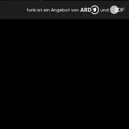
funk ist ein Angebot von
und
HOUSE OF THE DRAGON: 2 SUPER-FANS
GEGEN DAS QUIZ!
vor 10 Tagen
1:24:44
WAS SIND EURE BISHERIGEN
SERIENHIGHLIGHTS 2026?
vor 11 Tagen
01:37
HOUSE OF THE DRAGON: GESICHTSLOSE
MÄNNER / BESPRECHUNG & ANALYSE /
STAFFEL 3 EPISODE 6
vor 12 Tagen
4:18:49
DENKT IHR, DASS THE ODYSSEY ES MIT
SEINER IMAX-EXKLUSIVITÄT ÜBERTREIBT?
ODER DENKT IHR, DASS ES DEN AUFPREIS
vor 13 Tagen
01:27
(UND DIE WEITE ANREISE) WERT IST?
WAS IST FÜR EUCH DAS UNNÖTIGSTE
REMAKE EVER?
vor 15 Tagen
00:54