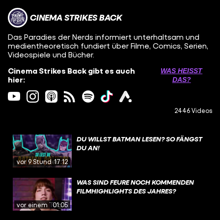
CINEMA STRIKES BACK
Das Paradies der Nerds informiert unterhaltsam und
medientheoretisch fundiert über Filme, Comics, Serien,
Videospiele und Bücher.
Cinema Strikes Back gibt es auch
WAS HEISST D
hier:
AS?
2446 Videos
DU WILLST BATMAN LESEN? SO FÄNGST
DU AN!
vor 9 Stunden
17:12
WAS SIND FEURE NOCH KOMMENDEN
FILMHIGHLIGHTS DES JAHRES?
vor einem Tag
01:05