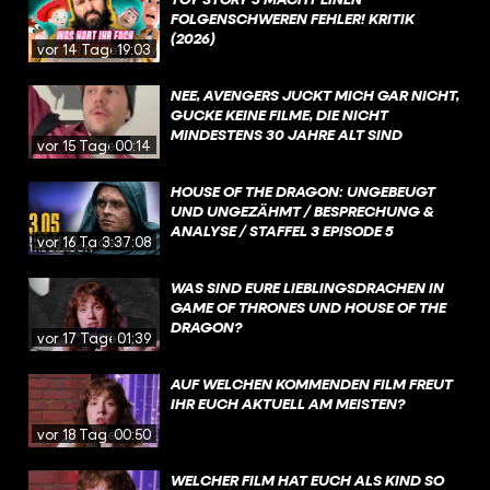
FOLGENSCHWEREN FEHLER! KRITIK
(2026)
vor 14 Tagen
19:03
NEE, AVENGERS JUCKT MICH GAR NICHT,
GUCKE KEINE FILME, DIE NICHT
MINDESTENS 30 JAHRE ALT SIND
vor 15 Tagen
00:14
HOUSE OF THE DRAGON: UNGEBEUGT
UND UNGEZÄHMT / BESPRECHUNG &
ANALYSE / STAFFEL 3 EPISODE 5
vor 16 Tagen
3:37:08
WAS SIND EURE LIEBLINGSDRACHEN IN
GAME OF THRONES UND HOUSE OF THE
DRAGON?
vor 17 Tagen
01:39
AUF WELCHEN KOMMENDEN FILM FREUT
IHR EUCH AKTUELL AM MEISTEN?
vor 18 Tagen
00:50
WELCHER FILM HAT EUCH ALS KIND SO