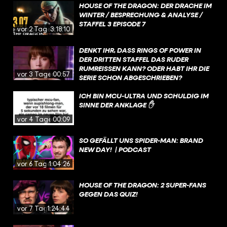
HOUSE OF THE DRAGON: DER DRACHE IM
WINTER / BESPRECHUNG & ANALYSE /
STAFFEL 3 EPISODE 7
vor 2 Tagen
3:18:10
DENKT IHR, DASS RINGS OF POWER IN
DER DRITTEN STAFFEL DAS RUDER
RUMREISSEN KANN? ODER HABT IHR DIE
vor 3 Tagen
00:57
SERIE SCHON ABGESCHRIEBEN?
ICH BIN MCU-ULTRA UND SCHULDIG IM
SINNE DER ANKLAGE ✋
vor 4 Tagen
00:09
SO GEFÄLLT UNS SPIDER-MAN: BRAND
NEW DAY! | PODCAST
vor 6 Tagen
1:04:26
HOUSE OF THE DRAGON: 2 SUPER-FANS
GEGEN DAS QUIZ!
vor 7 Tagen
1:24:44