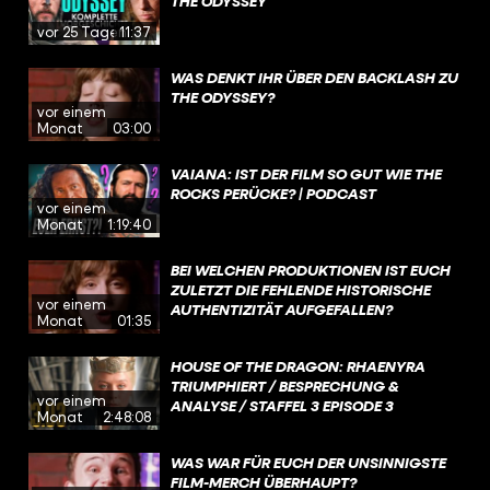
THE ODYSSEY
vor 25 Tagen
11:37
WAS DENKT IHR ÜBER DEN BACKLASH ZU
THE ODYSSEY?
vor einem
Monat
03:00
VAIANA: IST DER FILM SO GUT WIE THE
ROCKS PERÜCKE? | PODCAST
vor einem
Monat
1:19:40
BEI WELCHEN PRODUKTIONEN IST EUCH
ZULETZT DIE FEHLENDE HISTORISCHE
vor einem
AUTHENTIZITÄT AUFGEFALLEN?
Monat
01:35
HOUSE OF THE DRAGON: RHAENYRA
TRIUMPHIERT / BESPRECHUNG &
vor einem
ANALYSE / STAFFEL 3 EPISODE 3
Monat
2:48:08
WAS WAR FÜR EUCH DER UNSINNIGSTE
FILM-MERCH ÜBERHAUPT?