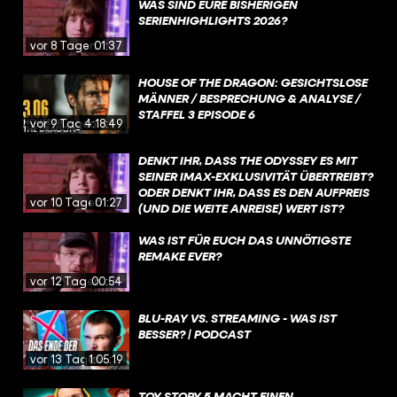
WAS SIND EURE BISHERIGEN
SERIENHIGHLIGHTS 2026?
vor 8 Tagen
01:37
HOUSE OF THE DRAGON: GESICHTSLOSE
MÄNNER / BESPRECHUNG & ANALYSE /
STAFFEL 3 EPISODE 6
vor 9 Tagen
4:18:49
DENKT IHR, DASS THE ODYSSEY ES MIT
SEINER IMAX-EXKLUSIVITÄT ÜBERTREIBT?
ODER DENKT IHR, DASS ES DEN AUFPREIS
vor 10 Tagen
01:27
(UND DIE WEITE ANREISE) WERT IST?
WAS IST FÜR EUCH DAS UNNÖTIGSTE
REMAKE EVER?
vor 12 Tagen
00:54
BLU-RAY VS. STREAMING - WAS IST
BESSER? | PODCAST
vor 13 Tagen
1:05:19
TOY STORY 5 MACHT EINEN