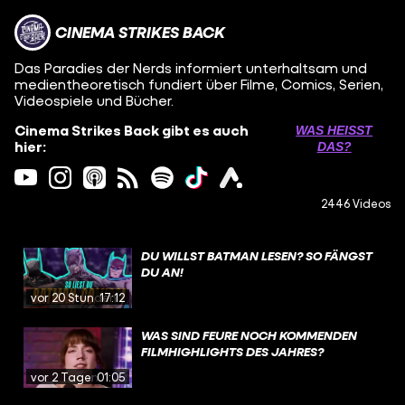
CINEMA STRIKES BACK
Das Paradies der Nerds informiert unterhaltsam und
medientheoretisch fundiert über Filme, Comics, Serien,
Videospiele und Bücher.
Cinema Strikes Back gibt es auch
WAS HEISST D
hier:
AS?
2446 Videos
DU WILLST BATMAN LESEN? SO FÄNGST
DU AN!
vor 20 Stunden
17:12
WAS SIND FEURE NOCH KOMMENDEN
FILMHIGHLIGHTS DES JAHRES?
vor 2 Tagen
01:05