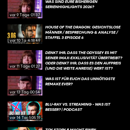
WAS SIND EURE BISHERIGEN
SERIENHIGHLIGHTS 2026?
vor 9 Tagen
01:37
HOUSE OF THE DRAGON: GESICHTSLOSE
MÄNNER / BESPRECHUNG & ANALYSE /
STAFFEL 3 EPISODE 6
vor 10 Tagen
4:18:49
DENKT IHR, DASS THE ODYSSEY ES MIT
SEINER IMAX-EXKLUSIVITÄT ÜBERTREIBT?
ODER DENKT IHR, DASS ES DEN AUFPREIS
vor 11 Tagen
01:27
(UND DIE WEITE ANREISE) WERT IST?
WAS IST FÜR EUCH DAS UNNÖTIGSTE
REMAKE EVER?
vor 13 Tagen
00:54
BLU-RAY VS. STREAMING - WAS IST
BESSER? | PODCAST
vor 14 Tagen
1:05:19
TOY STORY 5 MACHT EINEN