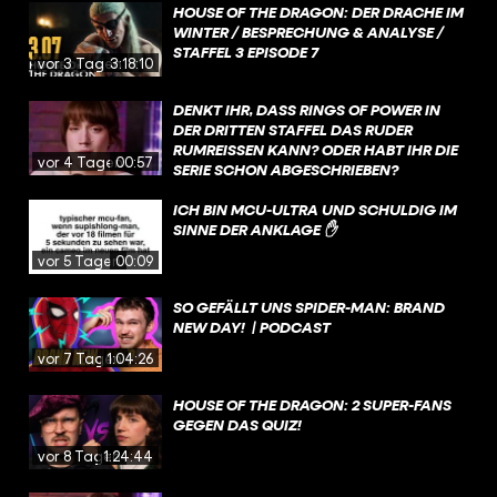
HOUSE OF THE DRAGON: DER DRACHE IM
WINTER / BESPRECHUNG & ANALYSE /
STAFFEL 3 EPISODE 7
vor 3 Tagen
3:18:10
DENKT IHR, DASS RINGS OF POWER IN
DER DRITTEN STAFFEL DAS RUDER
RUMREISSEN KANN? ODER HABT IHR DIE
vor 4 Tagen
00:57
SERIE SCHON ABGESCHRIEBEN?
ICH BIN MCU-ULTRA UND SCHULDIG IM
SINNE DER ANKLAGE ✋
vor 5 Tagen
00:09
SO GEFÄLLT UNS SPIDER-MAN: BRAND
NEW DAY! | PODCAST
vor 7 Tagen
1:04:26
HOUSE OF THE DRAGON: 2 SUPER-FANS
GEGEN DAS QUIZ!
vor 8 Tagen
1:24:44