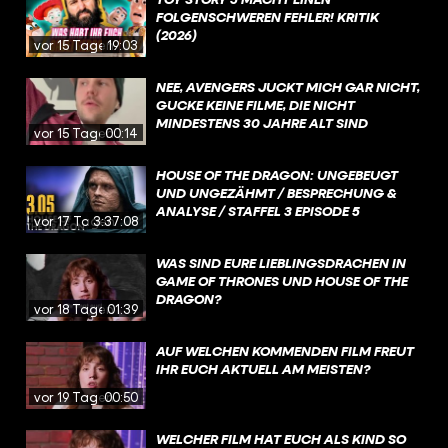
FOLGENSCHWEREN FEHLER! KRITIK
(2026)
vor 15 Tagen
19:03
NEE, AVENGERS JUCKT MICH GAR NICHT,
GUCKE KEINE FILME, DIE NICHT
MINDESTENS 30 JAHRE ALT SIND
vor 15 Tagen
00:14
HOUSE OF THE DRAGON: UNGEBEUGT
UND UNGEZÄHMT / BESPRECHUNG &
ANALYSE / STAFFEL 3 EPISODE 5
vor 17 Tagen
3:37:08
WAS SIND EURE LIEBLINGSDRACHEN IN
GAME OF THRONES UND HOUSE OF THE
DRAGON?
vor 18 Tagen
01:39
AUF WELCHEN KOMMENDEN FILM FREUT
IHR EUCH AKTUELL AM MEISTEN?
vor 19 Tagen
00:50
WELCHER FILM HAT EUCH ALS KIND SO