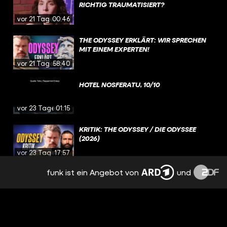
RICHTIG TRAUMATISIERT?
vor 21 Tagen
00:46
THE ODYSSEY ERKLÄRT: WIR SPRECHEN
MIT EINEM EXPERTEN!
vor 21 Tagen
58:40
HOTEL NOSFERATU, 10/10
vor 23 Tagen
01:15
KRITIK: THE ODYSSEY / DIE ODYSSEE
(2026)
vor 23 Tagen
17:57
funk ist ein Angebot von
und
HOUSE OF THE DRAGON: WURDE DIESE
FIGUR VERSAUT? / BESPRECHUNG &
ANALYSE / STAFFEL 3 EPISODE 4
vor 24 Tagen
3:11:36
DIE UNGLAUBLICHE VORGESCHICHTE ZU