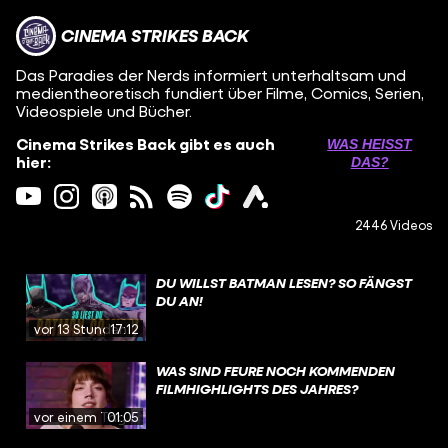
CINEMA STRIKES BACK
Das Paradies der Nerds informiert unterhaltsam und
medientheoretisch fundiert über Filme, Comics, Serien,
Videospiele und Bücher.
Cinema Strikes Back gibt es auch
WAS HEISST D
hier:
AS?
2446 Videos
DU WILLST BATMAN LESEN? SO FÄNGST
DU AN!
vor 13 Stunden
17:12
WAS SIND FEURE NOCH KOMMENDEN
FILMHIGHLIGHTS DES JAHRES?
vor einem Tag
01:05