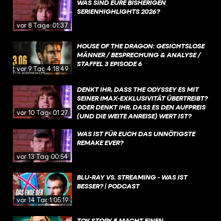
WAS SIND EURE BISHERIGEN
SERIENHIGHLIGHTS 2026?
vor 8 Tagen
01:37
HOUSE OF THE DRAGON: GESICHTSLOSE
MÄNNER / BESPRECHUNG & ANALYSE /
STAFFEL 3 EPISODE 6
vor 9 Tagen
4:18:49
DENKT IHR, DASS THE ODYSSEY ES MIT
SEINER IMAX-EXKLUSIVITÄT ÜBERTREIBT?
ODER DENKT IHR, DASS ES DEN AUFPREIS
vor 10 Tagen
01:27
(UND DIE WEITE ANREISE) WERT IST?
WAS IST FÜR EUCH DAS UNNÖTIGSTE
REMAKE EVER?
vor 13 Tagen
00:54
BLU-RAY VS. STREAMING - WAS IST
BESSER? | PODCAST
vor 14 Tagen
1:05:19
TOY STORY 5 MACHT EINEN