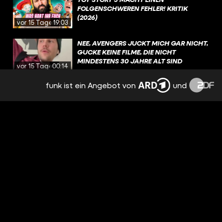
FOLGENSCHWEREN FEHLER! KRITIK
(2026)
vor 15 Tagen
19:03
NEE, AVENGERS JUCKT MICH GAR NICHT,
GUCKE KEINE FILME, DIE NICHT
MINDESTENS 30 JAHRE ALT SIND
vor 15 Tagen
00:14
funk ist ein Angebot von
und
HOUSE OF THE DRAGON: UNGEBEUGT
UND UNGEZÄHMT / BESPRECHUNG &
ANALYSE / STAFFEL 3 EPISODE 5
vor 16 Tagen
3:37:08
WAS SIND EURE LIEBLINGSDRACHEN IN
GAME OF THRONES UND HOUSE OF THE
DRAGON?
vor 17 Tagen
01:39
AUF WELCHEN KOMMENDEN FILM FREUT
IHR EUCH AKTUELL AM MEISTEN?
vor 19 Tagen
00:50
WELCHER FILM HAT EUCH ALS KIND SO