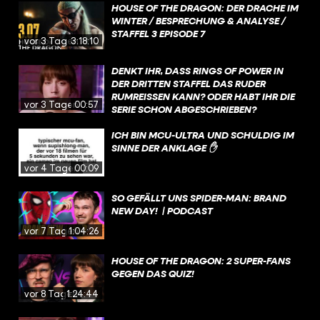
HOUSE OF THE DRAGON: DER DRACHE IM
WINTER / BESPRECHUNG & ANALYSE /
STAFFEL 3 EPISODE 7
vor 3 Tagen
3:18:10
DENKT IHR, DASS RINGS OF POWER IN
DER DRITTEN STAFFEL DAS RUDER
RUMREISSEN KANN? ODER HABT IHR DIE
vor 3 Tagen
00:57
SERIE SCHON ABGESCHRIEBEN?
ICH BIN MCU-ULTRA UND SCHULDIG IM
SINNE DER ANKLAGE ✋
vor 4 Tagen
00:09
SO GEFÄLLT UNS SPIDER-MAN: BRAND
NEW DAY! | PODCAST
vor 7 Tagen
1:04:26
HOUSE OF THE DRAGON: 2 SUPER-FANS
GEGEN DAS QUIZ!
vor 8 Tagen
1:24:44