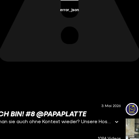
error_json
3. Mai 2026
CH BIN! #8 @PAPAPLATTE
Diese Menschen kennt das Internet aber erkennt man sie auch ohne Kontext wieder? Unsere Hosts treffen auf virale Gesichter und müssen herausfinden: Wer ist welches Meme? Triggerwarnung: In diesem Video werden unter anderem Themen wie Suizid, Depressionen und die psychischen Folgen von Mobbing angesprochen. Wenn Du Unterstützung brauchst, kannst Du Dich anonym und kostenlos an folgende Stellen wenden: TelefonSeelsorge – 0800 111 0 111
1094 Videos