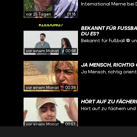
International Meme bei 
vor 25 Tagen
01:16
BEKANNT FÜR FUSSBA
U ES?
Bekannt für Fußball ⚽️ 
vor einem Monat
00:58
JA MENSCH, RICHTIG 
Ja Mensch, richtig orient
vor einem Monat
00:38
HÖRT AUF ZU FÄCHERN
Hört auf zu fächern und 
vor einem Monat
00:57