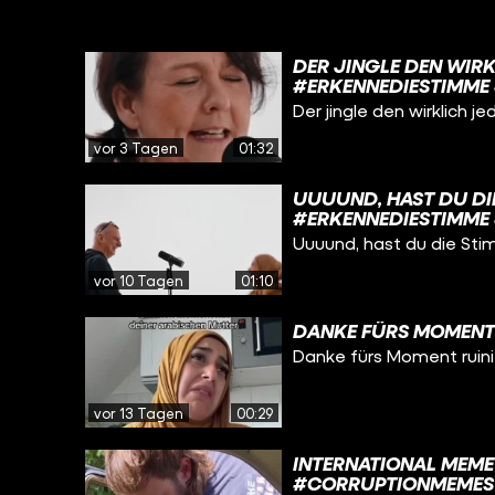
DER JINGLE DEN WIRK
#ERKENNEDIESTIMME 
Der jingle den wirklich 
vor 3 Tagen
01:32
UUUUND, HAST DU DIE
#ERKENNEDIESTIMME 
Uuuund, hast du die St
vor 10 Tagen
01:10
DANKE FÜRS MOMENT 
Danke fürs Moment ruini
vor 13 Tagen
00:29
INTERNATIONAL MEME
#CORRUPTIONMEMES