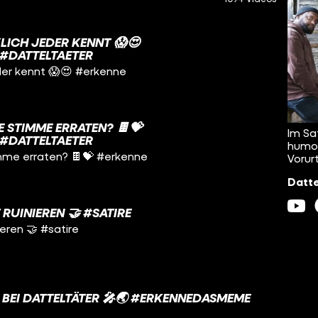
LICH JEDER KENNT 😱😍
#DATTELTAETER
jeder kennt 😱😍 #erkenne
 STIMME ERRATEN? 🍫💝
Im Sa
#DATTELTAETER
humor
imme erraten? 🍫💝 #erkenne
Vorur
Datte
RUINIEREN 🤝 #SATIRE
eren 🤝 #satire
 BEI DATTELTÄTER 🎤🌏 #ERKENNEDASMEME