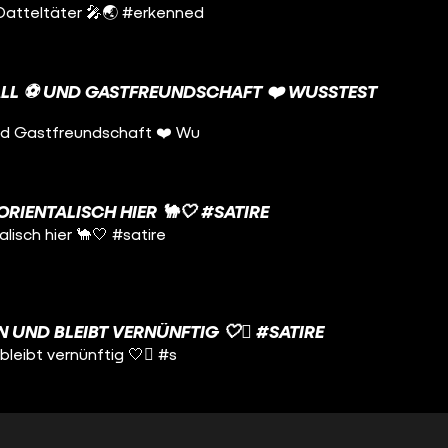
Datteltäter 🎤🌏 #erkenned
LL ⚽️ UND GASTFREUNDSCHAFT ❤️ WUSSTEST D
und Gastfreundschaft ❤️ Wu
ORIENTALISCH HIER 🐪🤍 #SATIRE
alisch hier 🐪🤍 #satire
 UND BLEIBT VERNÜNFTIG 🤍🫩 #SATIRE
bleibt vernünftig 🤍🫩 #s