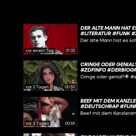
DER ALTE MANN HAT 
#LITERATUR #FUNK 
Der alte Mann hat es s
vor einem Tag
01:02
CRINGE ODER GENIAL
#ZDFINFO #DERBIOG
Cringe oder genial?🌟 #
vor 2 Tagen
00:50
BEEF MIT DEM KANZ
#DEUTSCHRAP #FUNK
Beef mit dem Kanzlera
vor 3 Tagen
00:59