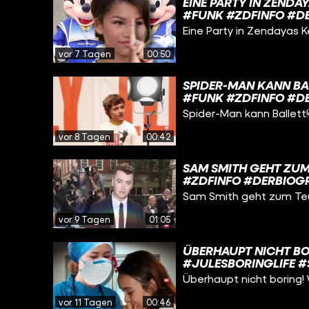
EINE PARTY IN ZENDA
#FUNK #ZDFINFO #D
Eine Party in Zendayas 
vor 7 Tagen
00:50
SPIDER-MAN KANN B
#FUNK #ZDFINFO #D
Spider-Man kann Ballet
vor 8 Tagen
00:42
SAM SMITH GEHT ZU
#ZDFINFO #DERBIOG
Sam Smith geht zum Te
vor 9 Tagen
01:05
ÜBERHAUPT NICHT BOR
#JULESBORINGLIFE 
Überhaupt nicht boring!
vor 11 Tagen
00:46