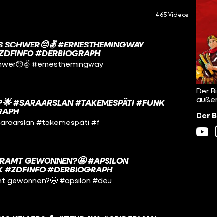
465 Videos
ES SCHWER😔✌️ #ERNESTHEMINGWAY
#ZDFINFO #DERBIOGRAPH
chwer😔✌️ #ernesthemingway
Der B
außer
?🌟 #SARAARSLAN #TAKEMESPÄTI #FUNK
RAPH
Der B
saraarslan #takemespäti #f
LERAMT GEWONNEN?🤩 #APSILON
 #ZDFINFO #DERBIOGRAPH
mt gewonnen?🤩 #apsilon #deu