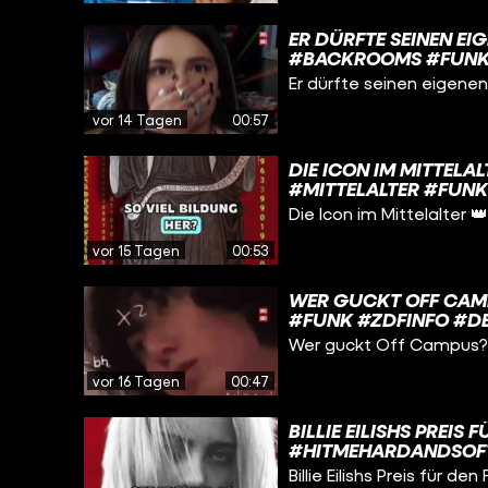
ER DÜRFTE SEINEN EI
#BACKROOMS #FUNK
Er dürfte seinen eigenen
vor 14 Tagen
00:57
DIE ICON IM MITTEL
#MITTELALTER #FUN
Die Icon im Mittelalter
vor 15 Tagen
00:53
WER GUCKT OFF CAM
#FUNK #ZDFINFO #D
Wer guckt Off Campus
vor 16 Tagen
00:47
BILLIE EILISHS PREIS 
#HITMEHARDANDSOFT
Billie Eilishs Preis für den