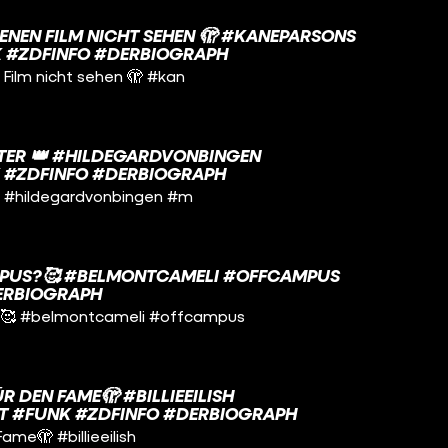
GENEN FILM NICHT SEHEN 🫣 #KANEPARSONS
 #ZDFINFO #DERBIOGRAPH
 Film nicht sehen 🫣 #kan
ALTER 👑 #HILDEGARDVONBINGEN
K #ZDFINFO #DERBIOGRAPH
 👑 #hildegardvonbingen #m
PUS?🥰 #BELMONTCAMELI #OFFCAMPUS
ERBIOGRAPH
?🥰 #belmontcameli #offcampus
FÜR DEN FAME🫣 #BILLIEEILISH
 #FUNK #ZDFINFO #DERBIOGRAPH
 Fame🫣 #billieeilish