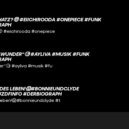
CHATZ?🤑 #EIICHIROODA #ONEPIECE #FUNK
RAPH
?🤑 #eiichirooda #onepiece
N „WUNDER“🧐 #AYLIVA #MUSIK #FUNK
RAPH
der“🧐 #ayliva #musik #fu
LDES LEBEN!😱#BONNIEUNDCLYDE
#ZDFINFO #DERBIOGRAPH
 Leben!😱#bonnieundclyde #t
RFOLGREICHSTE BAND DER WELT?🧐 #BTS
NFO #DERBIOGRAPH