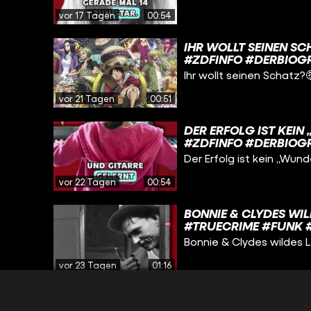
vor 17 Tagen
00:54
IHR WOLLT SEINEN S
#ZDFINFO #DERBIOG
Ihr wollt seinen Schatz
vor 21 Tagen
00:51
DER ERFOLG IST KEI
#ZDFINFO #DERBIOG
Der Erfolg ist kein „Wun
vor 22 Tagen
00:54
BONNIE & CLYDES WI
#TRUECRIME #FUNK 
Bonnie & Clydes wildes
vor 23 Tagen
01:16
WIE WIRD MAN DIE E
#KPOP #FUNK #ZDFI