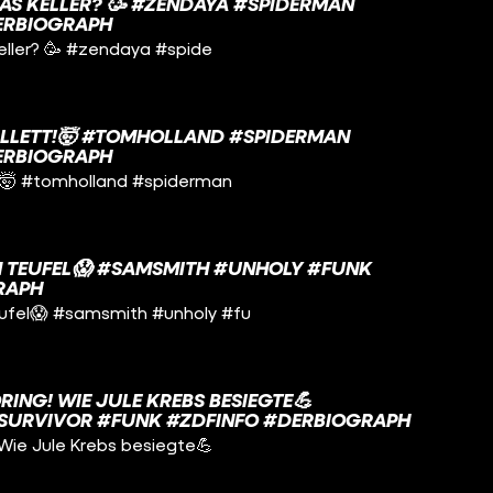
YAS KELLER? 🥳 #ZENDAYA #SPIDERMAN
ERBIOGRAPH
Keller? 🥳 #zendaya #spide
ALLETT!🤯 #TOMHOLLAND #SPIDERMAN
ERBIOGRAPH
t!🤯 #tomholland #spiderman
M TEUFEL😱 #SAMSMITH #UNHOLY #FUNK
RAPH
ufel😱 #samsmith #unholy #fu
ING! WIE JULE KREBS BESIEGTE💪
#SURVIVOR #FUNK #ZDFINFO #DERBIOGRAPH
 Wie Jule Krebs besiegte💪