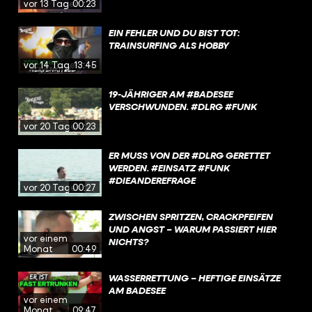
vor 13 Tagen
00:23
EIN FEHLER UND DU BIST TOT:
TRAINSURFING ALS HOBBY
vor 14 Tagen
13:45
19-JÄHRIGER AM #BADESEE
VERSCHWUNDEN. #DLRG #FUNK
vor 20 Tagen
00:23
ER MUSS VON DER #DLRG GERETTET
WERDEN. #EINSATZ #FUNK
#DIEANDEREFRAGE
vor 20 Tagen
00:27
ZWISCHEN SPRITZEN, CRACKPFEIFEN
UND ANGST – WARUM PASSIERT HIER
vor einem
NICHTS?
Monat
00:49
WASSERRETTUNG – HEFTIGE EINSÄTZE
AM BADESEE
vor einem
Monat
09:47