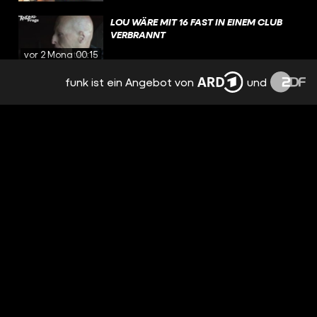
LOU WÄRE MIT 16 FAST IN EINEM CLUB
VERBRANNT
vor 2 Monaten
00:15
funk ist ein Angebot von
und
WAS BEDEUTET DER #BRANDSCHUTZ
FÜR CLUBS...
vor 2 Monaten
00:17
BRANDKATASTROPHE IM CLUB: WIE ER
VERLETZT ÜBERLEBT
vor 3 Monaten
08:59
RINGTOOL AM NÜRBURGRING
vor 3 Monaten
00:22
SPEED, AUTOS, UNFÄLLE: 24 STUNDEN
AUF DEM NÜRBURGRING
vor 3 Monaten
11:27