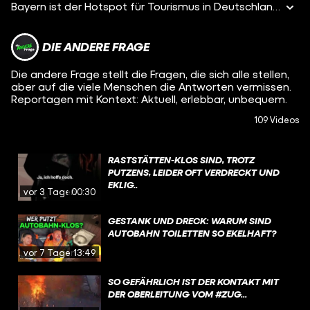
Bayern ist der Hotspot für Tourismus in Deutschland. Besonders in den Ferien und im Sommer machen viele Urlaub in der Region, zum Wandern, zum Schwimmen an den Seen oder für den Blick in die Berge. Aber das bringt auch Probleme mit sich: Chaos durch verstopfte Straßen, zugemüllte Wanderwege oder illegales Campen in Naturschutzgebieten. In unser Doku treffen wir die Ranger Mathias und Andreas sowie Landwirt Luis, die uns zeigen, wie das ihre Heimat kaputt macht.
DIE ANDERE FRAGE
Die andere Frage stellt die Fragen, die sich alle stellen,
aber auf die viele Menschen die Antworten vermissen.
Reportagen mit Kontext: Aktuell, erlebbar, unbequem.
109 Videos
RASTSTÄTTEN-KLOS SIND, TROTZ
PUTZENS, LEIDER OFT VERDRECKT UND
EKLIG..
vor 3 Tagen
00:30
GESTANK UND DRECK: WARUM SIND
AUTOBAHN TOILETTEN SO EKELHAFT?
vor 7 Tagen
13:49
SO GEFÄHRLICH IST DER KONTAKT MIT
DER OBERLEITUNG VOM #ZUG...