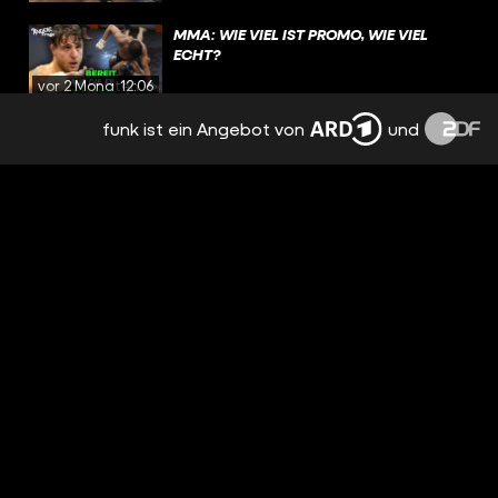
MMA: WIE VIEL IST PROMO, WIE VIEL
ECHT?
vor 2 Monaten
12:06
funk ist ein Angebot von
und
LOU WÄRE MIT 16 FAST IN EINEM CLUB
VERBRANNT
vor 2 Monaten
00:15
WAS BEDEUTET DER #BRANDSCHUTZ
FÜR CLUBS...
vor 3 Monaten
00:17
BRANDKATASTROPHE IM CLUB: WIE ER
VERLETZT ÜBERLEBT
vor 3 Monaten
08:59
RINGTOOL AM NÜRBURGRING
vor 3 Monaten
00:22