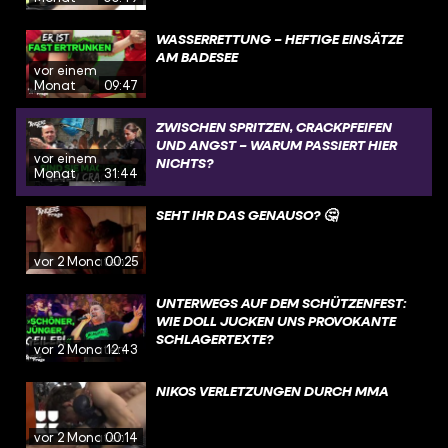
WASSERRETTUNG – HEFTIGE EINSÄTZE
AM BADESEE
vor einem
Monat
09:47
ZWISCHEN SPRITZEN, CRACKPFEIFEN
UND ANGST – WARUM PASSIERT HIER
vor einem
NICHTS?
Monat
31:44
SEHT IHR DAS GENAUSO? 🤔
vor 2 Monaten
00:25
UNTERWEGS AUF DEM SCHÜTZENFEST:
WIE DOLL JUCKEN UNS PROVOKANTE
SCHLAGERTEXTE?
vor 2 Monaten
12:43
NIKOS VERLETZUNGEN DURCH MMA
vor 2 Monaten
00:14