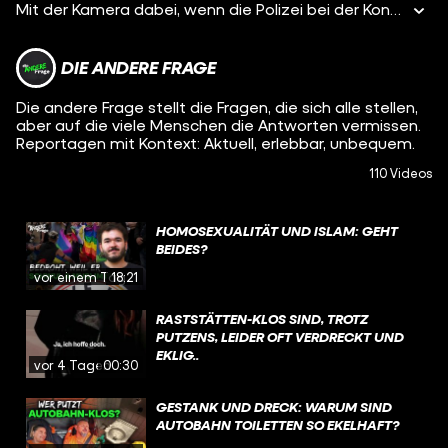
Mit der Kamera dabei, wenn die Polizei bei der Kontrolle am Hauptbahnhof Dealer mit Drogen erwischt: In Köln und Düsseldorf gibt es viele Menschen, die auf der Straße und im Bahnhofsviertel Crack rauchen. Die Herausforderung ist groß: Wie sieht effektive Hilfe für Leute aus, die süchtig sind??
DIE ANDERE FRAGE
Die andere Frage stellt die Fragen, die sich alle stellen,
aber auf die viele Menschen die Antworten vermissen.
Reportagen mit Kontext: Aktuell, erlebbar, unbequem.
110 Videos
HOMOSEXUALITÄT UND ISLAM: GEHT
BEIDES?
vor einem Tag
18:21
RASTSTÄTTEN-KLOS SIND, TROTZ
PUTZENS, LEIDER OFT VERDRECKT UND
EKLIG..
vor 4 Tagen
00:30
GESTANK UND DRECK: WARUM SIND
AUTOBAHN TOILETTEN SO EKELHAFT?