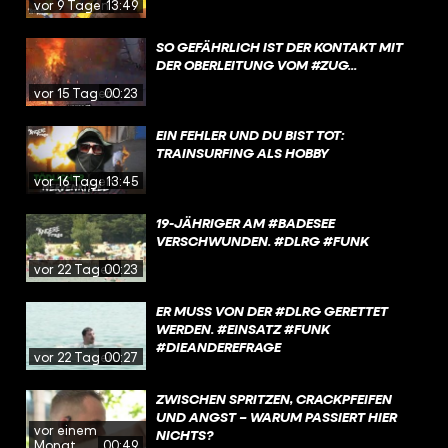
vor 9 Tagen
13:49
SO GEFÄHRLICH IST DER KONTAKT MIT
DER OBERLEITUNG VOM #ZUG...
vor 15 Tagen
00:23
EIN FEHLER UND DU BIST TOT:
TRAINSURFING ALS HOBBY
vor 16 Tagen
13:45
19-JÄHRIGER AM #BADESEE
VERSCHWUNDEN. #DLRG #FUNK
vor 22 Tagen
00:23
ER MUSS VON DER #DLRG GERETTET
WERDEN. #EINSATZ #FUNK
#DIEANDEREFRAGE
vor 22 Tagen
00:27
ZWISCHEN SPRITZEN, CRACKPFEIFEN
UND ANGST – WARUM PASSIERT HIER
vor einem
NICHTS?
Monat
00:49