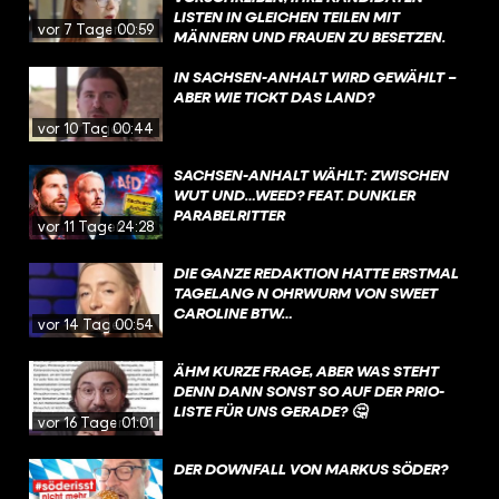
LISTEN IN GLEICHEN TEILEN MIT
vor 7 Tagen
00:59
MÄNNERN UND FRAUEN ZU BESETZEN.
DIESE VORGABE IST UMSTRITTEN, WEIL
SIE NACH ANSICHT EINIGER
IN SACHSEN-ANHALT WIRD GEWÄHLT –
STAATSRECHTLER DIE PARTEIEN IN IHREM
ABER WIE TICKT DAS LAND?
VON DER VERFASSUNG GARANTIERTEN
vor 10 Tagen
00:44
RECHT EINSCHRÄNKE, KANDIDATEN UND
KANDIDATINNEN FREI AUFZUSTELLEN.
SACHSEN-ANHALT WÄHLT: ZWISCHEN
WUT UND…WEED? FEAT. DUNKLER
PARABELRITTER
vor 11 Tagen
24:28
DIE GANZE REDAKTION HATTE ERSTMAL
TAGELANG N OHRWURM VON SWEET
CAROLINE BTW…
vor 14 Tagen
00:54
ÄHM KURZE FRAGE, ABER WAS STEHT
DENN DANN SONST SO AUF DER PRIO-
LISTE FÜR UNS GERADE? 🤔
vor 16 Tagen
01:01
DER DOWNFALL VON MARKUS SÖDER?