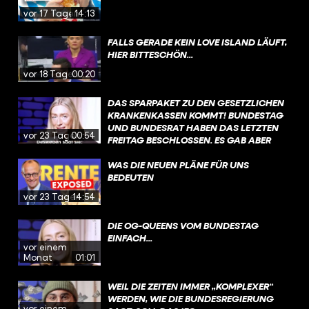
vor 17 Tagen
14:13
FALLS GERADE KEIN LOVE ISLAND LÄUFT,
HIER BITTESCHÖN...
vor 18 Tagen
00:20
DAS SPARPAKET ZU DEN GESETZLICHEN
KRANKENKASSEN KOMMT! BUNDESTAG
UND BUNDESRAT HABEN DAS LETZTEN
vor 23 Tagen
00:54
FREITAG BESCHLOSSEN. ES GAB ABER
VIEL GEGENWIND, VOR ALLEM DIE
ÄNDERUNGEN BEI DER PSYCHOTHERAPIE
WAS DIE NEUEN PLÄNE FÜR UNS
WURDEN SCHARF KRITISIERT. DIE
BEDEUTEN
REGIERUNG MÖCHTE NACH DER
vor 23 Tagen
14:54
SOMMERPAUSE JETZT ÜBER
SONDERREGELUNGEN SPRECHEN, DIE
DIE OG-QUEENS VOM BUNDESTAG
DAS GESETZ EIN BISSCHEN LOCKERN
EINFACH...
SOLLEN – IM FOKUS STEHEN DA AUCH
vor einem
KINDER UND JUGENDLICHE.
Monat
01:01
WEIL DIE ZEITEN IMMER „KOMPLEXER“
WERDEN, WIE DIE BUNDESREGIERUNG
vor einem