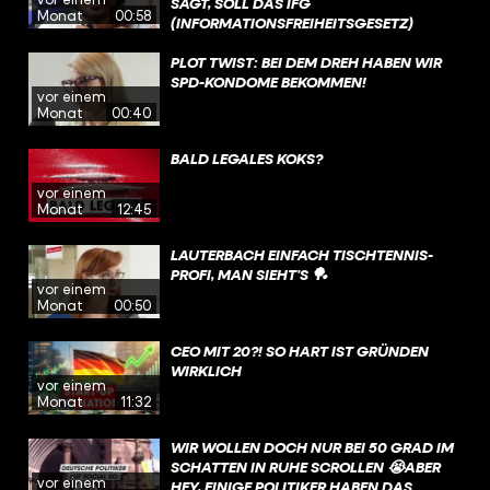
SAGT, SOLL DAS IFG
Monat
00:58
(INFORMATIONSFREIHEITSGESETZ)
GEÄNDERT WERDEN. INSBESONDERE DIE
BEREICHE „KRITISCHE INFRASTRUKTUR,
PLOT TWIST: BEI DEM DREH HABEN WIR
SPIONAGEABWEHR,
SPD-KONDOME BEKOMMEN!
vor einem
TERRORISMUSBEKÄMPFUNG (UND)
Monat
00:40
WISSENSCHAFTLICHEN FORSCHUNG“
SOLL SO MEHR GESCHÜTZT WERDEN.
BALD LEGALES KOKS?
vor einem
Monat
12:45
LAUTERBACH EINFACH TISCHTENNIS-
PROFI, MAN SIEHT’S 🏓
vor einem
Monat
00:50
CEO MIT 20?! SO HART IST GRÜNDEN
WIRKLICH
vor einem
Monat
11:32
WIR WOLLEN DOCH NUR BEI 50 GRAD IM
SCHATTEN IN RUHE SCROLLEN 😭ABER
vor einem
HEY, EINIGE POLITIKER HABEN DAS