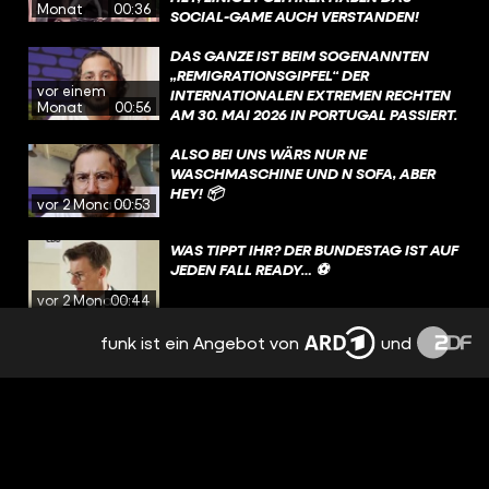
Monat
00:36
SOCIAL-GAME AUCH VERSTANDEN!
DAS GANZE IST BEIM SOGENANNTEN
„REMIGRATIONSGIPFEL“ DER
vor einem
INTERNATIONALEN EXTREMEN RECHTEN
Monat
00:56
AM 30. MAI 2026 IN PORTUGAL PASSIERT.
GEPLANT WURDE DAS EVENT UNTER
ANDEREM VON MARTIN SELLNER, EINEM
ALSO BEI UNS WÄRS NUR NE
RECHTSEXTREMEN AKTIVISTEN AUS
WASCHMASCHINE UND N SOFA, ABER
ÖSTERREICH.
HEY! 📦
vor 2 Monaten
00:53
WAS TIPPT IHR? DER BUNDESTAG IST AUF
JEDEN FALL READY… ⚽️
vor 2 Monaten
00:44
funk ist ein Angebot von
und
FÜHLT SICH DIE ZUKUNFT IN
DEUTSCHLAND FÜR EUCH AUCH AN WIE
EIN VERTROCKNETES TOASTBROT? 🤔
vor 2 Monaten
00:50
SO BEDROHT SIND QUEERE MENSCHEN
JETZT