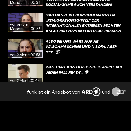
Monat
00:36
SOCIAL-GAME AUCH VERSTANDEN!
DAS GANZE IST BEIM SOGENANNTEN
„REMIGRATIONSGIPFEL“ DER
vor einem
INTERNATIONALEN EXTREMEN RECHTEN
Monat
00:56
AM 30. MAI 2026 IN PORTUGAL PASSIERT.
GEPLANT WURDE DAS EVENT UNTER
ANDEREM VON MARTIN SELLNER, EINEM
ALSO BEI UNS WÄRS NUR NE
RECHTSEXTREMEN AKTIVISTEN AUS
WASCHMASCHINE UND N SOFA, ABER
ÖSTERREICH.
HEY! 📦
vor 2 Monaten
00:53
WAS TIPPT IHR? DER BUNDESTAG IST AUF
JEDEN FALL READY… ⚽️
vor 2 Monaten
00:44
funk ist ein Angebot von
und
FÜHLT SICH DIE ZUKUNFT IN
DEUTSCHLAND FÜR EUCH AUCH AN WIE
EIN VERTROCKNETES TOASTBROT? 🤔
vor 2 Monaten
00:50
SO BEDROHT SIND QUEERE MENSCHEN
JETZT