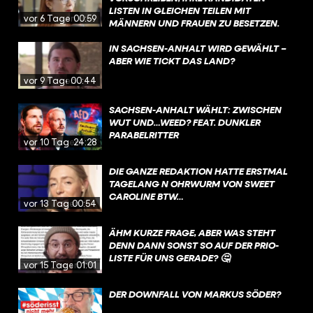
LISTEN IN GLEICHEN TEILEN MIT
vor 6 Tagen
00:59
MÄNNERN UND FRAUEN ZU BESETZEN.
DIESE VORGABE IST UMSTRITTEN, WEIL
SIE NACH ANSICHT EINIGER
IN SACHSEN-ANHALT WIRD GEWÄHLT –
STAATSRECHTLER DIE PARTEIEN IN IHREM
ABER WIE TICKT DAS LAND?
VON DER VERFASSUNG GARANTIERTEN
vor 9 Tagen
00:44
RECHT EINSCHRÄNKE, KANDIDATEN UND
KANDIDATINNEN FREI AUFZUSTELLEN.
SACHSEN-ANHALT WÄHLT: ZWISCHEN
WUT UND…WEED? FEAT. DUNKLER
PARABELRITTER
vor 10 Tagen
24:28
DIE GANZE REDAKTION HATTE ERSTMAL
TAGELANG N OHRWURM VON SWEET
CAROLINE BTW…
vor 13 Tagen
00:54
ÄHM KURZE FRAGE, ABER WAS STEHT
DENN DANN SONST SO AUF DER PRIO-
LISTE FÜR UNS GERADE? 🤔
vor 15 Tagen
01:01
DER DOWNFALL VON MARKUS SÖDER?