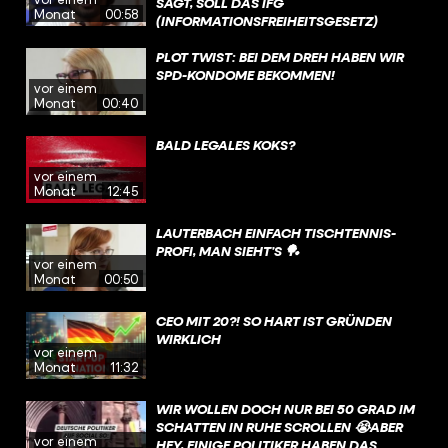
SAGT, SOLL DAS IFG
Monat
00:58
(INFORMATIONSFREIHEITSGESETZ)
GEÄNDERT WERDEN. INSBESONDERE DIE
BEREICHE „KRITISCHE INFRASTRUKTUR,
PLOT TWIST: BEI DEM DREH HABEN WIR
SPIONAGEABWEHR,
SPD-KONDOME BEKOMMEN!
vor einem
TERRORISMUSBEKÄMPFUNG (UND)
Monat
00:40
WISSENSCHAFTLICHEN FORSCHUNG“
SOLL SO MEHR GESCHÜTZT WERDEN.
BALD LEGALES KOKS?
vor einem
Monat
12:45
LAUTERBACH EINFACH TISCHTENNIS-
PROFI, MAN SIEHT’S 🏓
vor einem
Monat
00:50
CEO MIT 20?! SO HART IST GRÜNDEN
WIRKLICH
vor einem
Monat
11:32
WIR WOLLEN DOCH NUR BEI 50 GRAD IM
SCHATTEN IN RUHE SCROLLEN 😭ABER
vor einem
HEY, EINIGE POLITIKER HABEN DAS