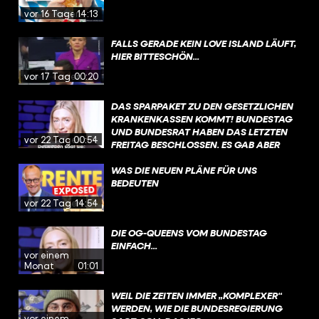
vor 16 Tagen
14:13
FALLS GERADE KEIN LOVE ISLAND LÄUFT,
HIER BITTESCHÖN...
vor 17 Tagen
00:20
DAS SPARPAKET ZU DEN GESETZLICHEN
KRANKENKASSEN KOMMT! BUNDESTAG
UND BUNDESRAT HABEN DAS LETZTEN
vor 22 Tagen
00:54
FREITAG BESCHLOSSEN. ES GAB ABER
VIEL GEGENWIND, VOR ALLEM DIE
ÄNDERUNGEN BEI DER PSYCHOTHERAPIE
WAS DIE NEUEN PLÄNE FÜR UNS
WURDEN SCHARF KRITISIERT. DIE
BEDEUTEN
REGIERUNG MÖCHTE NACH DER
vor 22 Tagen
14:54
SOMMERPAUSE JETZT ÜBER
SONDERREGELUNGEN SPRECHEN, DIE
DIE OG-QUEENS VOM BUNDESTAG
DAS GESETZ EIN BISSCHEN LOCKERN
EINFACH...
SOLLEN – IM FOKUS STEHEN DA AUCH
vor einem
KINDER UND JUGENDLICHE.
Monat
01:01
WEIL DIE ZEITEN IMMER „KOMPLEXER“
WERDEN, WIE DIE BUNDESREGIERUNG
vor einem