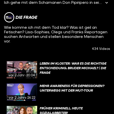
Ich gehe mit dem Schamanen Don Pipiripero in sein Zaubertipi, er verspricht mir eine Seelenreinigung. Und sagt auf einmal, dass ich jetzt mit meiner verstorbenen Oma sprechen könne.
DIE FRAGE
Wie komme ich mit dem Tod klar? Was ist geil an
Fetischen? Lisa-Sophies, Olegs und Franks Reportagen
suchen Antworten und stellen besondere Menschen
vor.
434 Videos
LEBEN IM KLOSTER: WAR ES DIE RICHTIGE
ENTSCHEIDUNG, BRUDER MICHAEL? | DIE
FRAGE
vor 2 Jahren
20:04
MEHR AWARENESS FÜR DEPRESSIONEN?
UNTERWEGS MIT DER MUT-TOUR
vor 2 Jahren
26:22
FRÜHER KRIMINELL, HEUTE
SOZIALARBEITER!