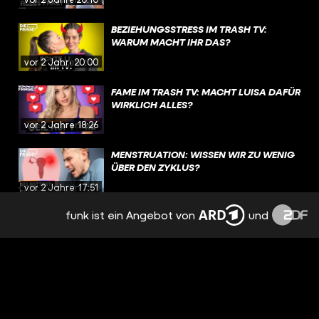
BEZIEHUNGSSTRESS IM TRASH TV:
WARUM MACHT IHR DAS?
vor 2 Jahren
20:00
FAME IM TRASH TV: MACHT LUISA DAFÜR
WIRKLICH ALLES?
vor 2 Jahren
18:26
MENSTRUATION: WISSEN WIR ZU WENIG
ÜBER DEN ZYKLUS?
vor 2 Jahren
17:51
funk ist ein Angebot von
und
EMOTIONEN, TRENNUNG,
NERVENZUSAMMENBRUCH: PMS
BESTIMMT MEINEN ALLTAG
vor 2 Jahren
15:09
NACH TRENNUNG: FREUNDSCHAFT MIT
DEM EX? | REAL TALK
vor 2 Jahren
19:12