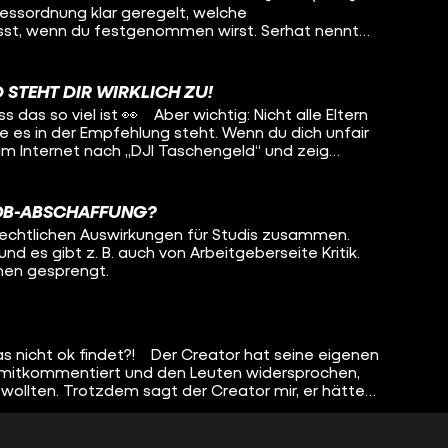
zessordnung klar geregelt, welche
st, wenn du festgenommen wirst. Serhat nennt
chtigsten Rechte, die du in so einer Situation hast:
en. 2. Das Recht auf einen Anwalt. 3. Das Recht,
 Entlastung zu stellen. Das letzte Recht meint,
 STEHT DIR WIRKLICH ZU!
en kannst, dass sie z.B. deinen Kumpel Clemens
 das so viel ist 👀 Aber wichtig: Nicht alle Eltern
dir ein Alibi geben kann. Die sogenannte Belehrung,
ie es in der Empfehlung steht. Wenn du dich unfair
h über alle deine Rechte aufklärt, muss
 im Internet nach „DJI Taschengeld“ und zeig
iftlich erfolgen. Das heißt, man bekommt nach
 die Tipps ab Seite 30. Info: Redaktionsschluss
“Merkblatt”, auf dem alles noch einmal
 22.05.26. Inzwischen hat der Kanal weitere
t ihr weitere Rechte (also neben denen, die Serhat
flistung ab 0:24. Außerdem muss das Ganze sofort
OB-ABSCHAFFUNG?
 Ort passieren. Ausnahmen sind nur möglich, wenn
e rechtlichen Auswirkungen für Studis zusammen.
inmal selbst schützen muss, weil der Festgenommene
d es gibt z. B. auch von Arbeitgeberseite Kritik.
er, wenn die festgenommene Person nicht
men gesprengt.
il sie alkoholisiert ist.
 das nicht ok findet?! Der Creator hat seine eigenen
mitkommentiert und den Leuten widersprochen,
 wollten. Trotzdem sagt der Creator mir, er hätte
n bewusst zu täuschen oder Desinformationen zu