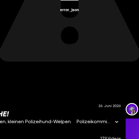
error_json
26. Juni 2026
HE!
Ladi hört sich eher an wie der Name von einem süßen, kleinen Polizeihund-Welpen. Polizeikommissar Serhat, der Clemens hier erklärt, wie richtig gefunkt wird, arbeitet bei der Landespolizei Hessen. Neben seiner Tätigkeit als Polizeibeamter ist er dort auch als sogenannter „Corporate Influencer“ tätig. Das heißt, dass er einen offiziellen Social-Media-Kanal für die Landespolizei Hessen betreiben, in denen er z.B. Einblicke in den Polizeialltag gibt.
279 Videos