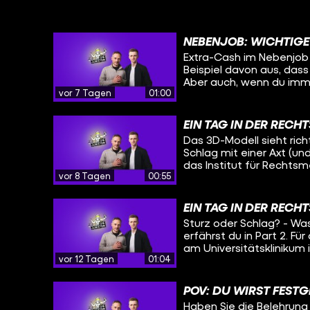
NEBENJOB: WICHTIGE
Extra-Cash im Nebenjob 
Beispiel davon aus, das
Aber auch, wenn du imme
vor 7 Tagen
01:00
trotzdem Anspruch auf b
berechnen. Am besten d
Keinen bezahlen Urlaub 
EIN TAG IN DER RECHT
Arbeitgeber, selbstständ
Das 3D-Modell sieht rich
Schlag mit einer Axt (und
das Institut für Rechtsm
vor 8 Tagen
00:55
besuchen und auch bei e
EIN TAG IN DER RECHT
Sturz oder Schlag? - Wa
erfährst du in Part 2. Fü
am Universitätsklinikum
vor 12 Tagen
01:04
Obduktion dabei sein.
POV: DU WIRST FEST
Haben Sie die Belehrung 