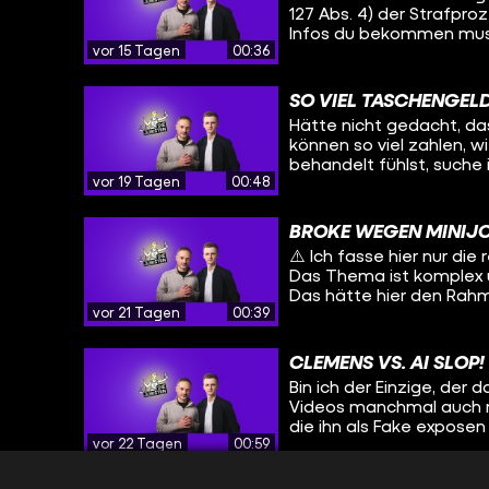
127 Abs. 4) der Strafpro
Infos du bekommen mus
vor 15 Tagen
00:36
hier im Video drei der wi
1. Das Recht zu schweig
Beweisanträge zu deiner
SO VIEL TASCHENGELD
dass du der Polizei sag
Hätte nicht gedacht, dass
befragen soll, weil der 
können so viel zahlen, w
also dass die Polizei dic
behandelt fühlst, suche
normalerweise auch schr
vor 19 Tagen
00:48
deinen Eltern vielleicht
der Festnahme eine Art 
dieser Recherche war am
draufsteht. Im Video seh
Videos veröffentlicht.
genannt hat) in der Au
BROKE WEGEN MINIJ
nach der Verhaftung vor
⚠️ Ich fasse hier nur di
die Polizei sich erst e
Das Thema ist komplex un
z.B. gewalttätig ist od
Das hätte hier den Rah
aufnahmefähig ist, z.B. we
vor 21 Tagen
00:39
CLEMENS VS. AI SLOP!
Bin ich der Einzige, der
Videos manchmal auch 
die ihn als Fake exposen
vor 22 Tagen
00:59
keine Absicht, Mensche
verbreiten.