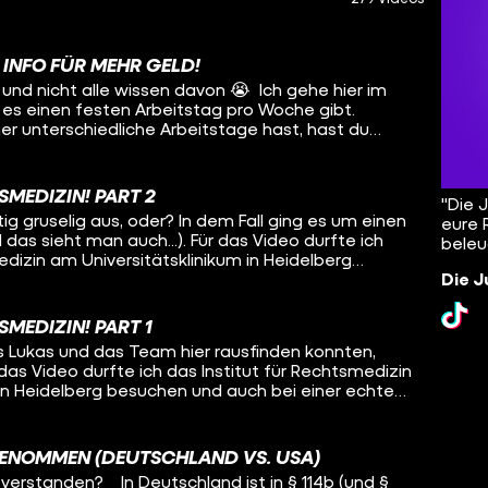
 INFO FÜR MEHR GELD!
und nicht alle wissen davon 😭 Ich gehe hier im
s es einen festen Arbeitstag pro Woche gibt.
r unterschiedliche Arbeitstage hast, hast du
ezahlten Urlaub – das wird nur schwieriger zu
okumentierst du immer deine Arbeitszeiten.
gibt es, wenn du auf eigene Faust, ohne
SMEDIZIN! PART 2
"Die 
ig arbeitest.
tig gruselig aus, oder? In dem Fall ging es um einen
eure 
 das sieht man auch...). Für das Video durfte ich
beleu
edizin am Universitätsklinikum in Heidelberg
Die J
iner echten Obduktion dabei sein.
SMEDIZIN! PART 1
s Lukas und das Team hier rausfinden konnten,
r das Video durfte ich das Institut für Rechtsmedizin
 in Heidelberg besuchen und auch bei einer echten
GENOMMEN (DEUTSCHLAND VS. USA)
verstanden? In Deutschland ist in § 114b (und §