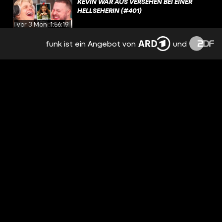
KEVIN WAR AUS VERSEHEN BEI EINER
HELLSEHERIN (#401)
vor 3 Monaten
1:56:19
funk ist ein Angebot von
und
CARTUCHO DE GAS (#400)
vor 3 Monaten
1:49:41
DAS BROT-DEBAKEL #EDELTALK #395
vor 3 Monaten
00:32
PAPAPLATTE AUF GOOGLE MAPS?
#EDELTALK #397
vor 4 Monaten
00:25
EDLEN 5: WAS WÜRDE DICH AM MEISTEN
STÖREN, ZU TRAGEN? #EDELTALK #395
vor 4 Monaten
00:45
DIE DEUTSCHE SPRACHE #EDELTALK