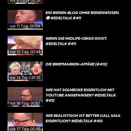
vor 9 Tagen
00:36
EIN BIENEN-BLOG OHNE BIENENWISSEN.
🐝 #EDELTALK #411
vor 11 Tagen
00:34
WENN DIE MIDLIFE-CRISIS KICKT.
#EDELTALK #411
vor 12 Tagen
00:46
DIE BRIEFMARKEN-AFFÄRE (#413)
vor 14 Tagen
1:29:25
WIE HAT SOLMECKE EIGENTLICH MIT
YOUTUBE ANGEFANGEN? #EDELTALK
#412
vor 16 Tagen
00:57
WIE REALISTISCH IST BETTER CALL SAUL
EIGENTLICH? #EDELTALK #412
vor 17 Tagen
00:45