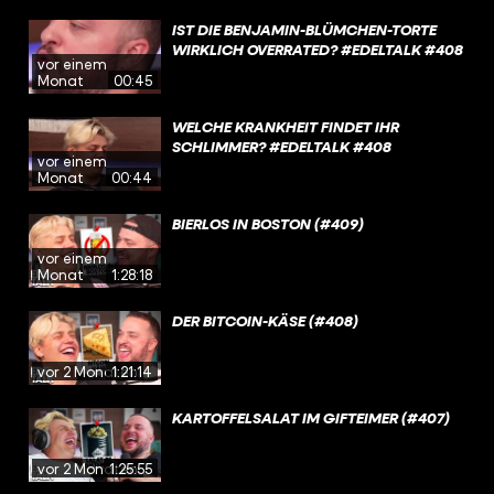
IST DIE BENJAMIN-BLÜMCHEN-TORTE
WIRKLICH OVERRATED? #EDELTALK #408
vor einem
Monat
00:45
WELCHE KRANKHEIT FINDET IHR
SCHLIMMER? #EDELTALK #408
vor einem
Monat
00:44
BIERLOS IN BOSTON (#409)
vor einem
Monat
1:28:18
DER BITCOIN-KÄSE (#408)
vor 2 Monaten
1:21:14
KARTOFFELSALAT IM GIFTEIMER (#407)
vor 2 Monaten
1:25:55