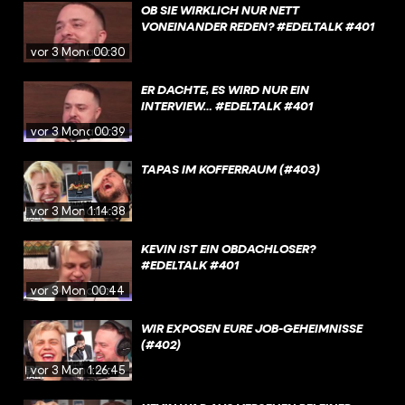
OB SIE WIRKLICH NUR NETT
VONEINANDER REDEN? #EDELTALK #401
vor 3 Monaten
00:30
ER DACHTE, ES WIRD NUR EIN
INTERVIEW… #EDELTALK #401
vor 3 Monaten
00:39
TAPAS IM KOFFERRAUM (#403)
vor 3 Monaten
1:14:38
KEVIN IST EIN OBDACHLOSER?
#EDELTALK #401
vor 3 Monaten
00:44
WIR EXPOSEN EURE JOB-GEHEIMNISSE
(#402)
vor 3 Monaten
1:26:45