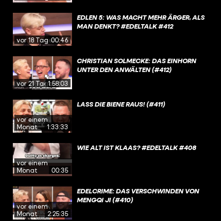
EDLEN 5: WAS MACHT MEHR ÄRGER, ALS
MAN DENKT? #EDELTALK #412
vor 18 Tagen
00:46
CHRISTIAN SOLMECKE: DAS EINHORN
UNTER DEN ANWÄLTEN (#412)
vor 21 Tagen
1:58:03
LASS DIE BIENE RAUS! (#411)
vor einem
Monat
1:33:33
WIE ALT IST KLAAS? #EDELTALK #408
vor einem
Monat
00:35
EDELCRIME: DAS VERSCHWINDEN VON
MENGQI JI (#410)
vor einem
Monat
2:25:35