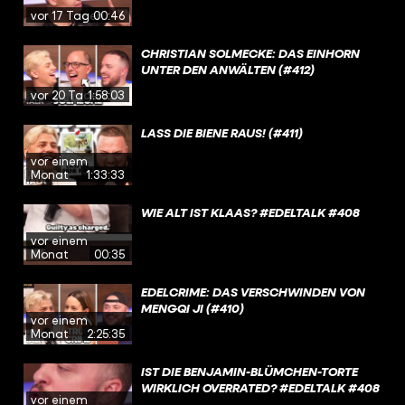
vor 17 Tagen
00:46
CHRISTIAN SOLMECKE: DAS EINHORN
UNTER DEN ANWÄLTEN (#412)
vor 20 Tagen
1:58:03
LASS DIE BIENE RAUS! (#411)
vor einem
Monat
1:33:33
WIE ALT IST KLAAS? #EDELTALK #408
vor einem
Monat
00:35
EDELCRIME: DAS VERSCHWINDEN VON
MENGQI JI (#410)
vor einem
Monat
2:25:35
IST DIE BENJAMIN-BLÜMCHEN-TORTE
WIRKLICH OVERRATED? #EDELTALK #408
vor einem