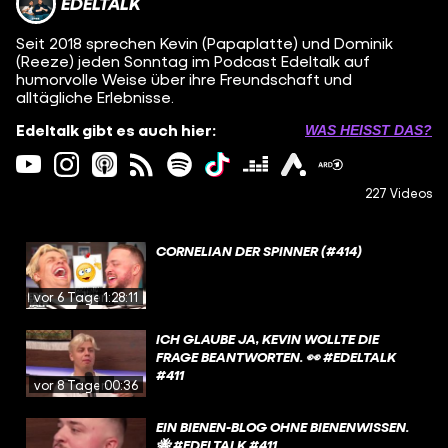
EDELTALK
Seit 2018 sprechen Kevin (Papaplatte) und Dominik
(Reeze) jeden Sonntag im Podcast Edeltalk auf
humorvolle Weise über ihre Freundschaft und
alltägliche Erlebnisse.
Edeltalk gibt es auch hier:
WAS HEISST DAS?
227 Videos
CORNELIAN DER SPINNER (#414)
vor 6 Tagen
1:28:11
ICH GLAUBE JA, KEVIN WOLLTE DIE
FRAGE BEANTWORTEN. 👀 #EDELTALK
#411
vor 8 Tagen
00:36
EIN BIENEN-BLOG OHNE BIENENWISSEN.
🐝 #EDELTALK #411