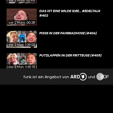
vor 2 Monaten
00:45
DAS IST EINE WILDE IDEE... #EDELTALK
#402
vor 2 Monaten
00:28
PISSE IN DER FAHRRADHOSE (#406)
vor 2 Monaten
1:29:52
PUTZLAPPEN IN DER FRITTEUSE (#405)
vor 2 Monaten
1:25:13
funk ist ein Angebot von
und
WAGYU IN DER HOSENTASCHE (#404)
vor 2 Monaten
1:17:28
OB SIE WIRKLICH NUR NETT
VONEINANDER REDEN? #EDELTALK #401
vor 3 Monaten
00:30