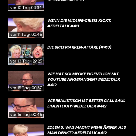
vor 10 Tagen
00:34
WENN DIE MIDLIFE-CRISIS KICKT.
#EDELTALK #411
vor 11 Tagen
00:46
DIE BRIEFMARKEN-AFFÄRE (#413)
vor 13 Tagen
1:29:25
WIE HAT SOLMECKE EIGENTLICH MIT
YOUTUBE ANGEFANGEN? #EDELTALK
#412
vor 15 Tagen
00:57
WIE REALISTISCH IST BETTER CALL SAUL
EIGENTLICH? #EDELTALK #412
vor 16 Tagen
00:45
EDLEN 5: WAS MACHT MEHR ÄRGER, ALS
MAN DENKT? #EDELTALK #412