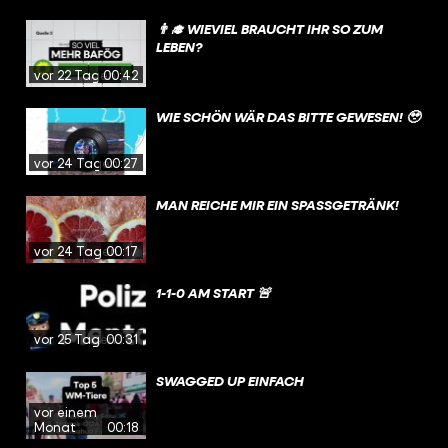
👨‍🎓 WIEVIEL BRAUCHT IHR SO ZUM
LEBEN?
vor 22 Tagen
00:42
WIE SCHÖN WÄR DAS BITTE GEWESEN! 🥹
vor 24 Tagen
00:27
MAN REICHE MIR EIN SPASSGETRÄNK!
vor 24 Tagen
00:17
1-1-0 AM START 🚨
vor 25 Tagen
00:31
SWAGGED UP EINFACH
vor einem
Monat
00:18