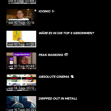
vor 9 Tagen
00:44
ICONIC ✨
vor 10 Tagen
00:16
WÄRE ES IN DIE TOP 3 GEKOMMEN?
vor 10 Tagen
00:20
PEAK RANKING 🫡
vor 10 Tagen
00:48
ABSOLUTE CINEMA 🦜
vor 14 Tagen
00:12
DRIPPED OUT IN METALL
vor 15 Tagen
00:22