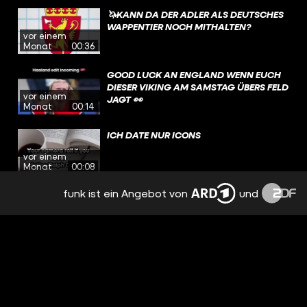
🦄KANN DA DER ADLER ALS DEUTSCHES
WAPPENTIER NOCH MITHALTEN?
vor einem
Monat
00:36
GOOD LUCK AN ENGLAND WENN EUCH
DIESER VIKING AM SAMSTAG ÜBERS FELD
vor einem
JAGT 👀
Monat
00:14
ICH DATE NUR ICONS
vor einem
Monat
00:08
funk ist ein Angebot von
und
ICH DATE NUR ICONS
vor einem
Monat
00:07
HAT @TOBIFAS WIRKLICH EIN MAMMUT
IM GARTEN?
vor einem
Monat
00:47