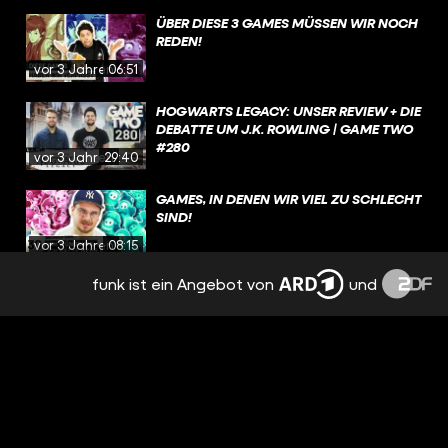
ÜBER DIESE 3 GAMES MÜSSEN WIR NOCH
REDEN!
vor 3 Jahren
06:51
HOGWARTS LEGACY: UNSER REVIEW + DIE
DEBATTE UM J.K. ROWLING | GAME TWO
#280
vor 3 Jahren
29:40
GAMES, IN DENEN WIR VIEL ZU SCHLECHT
SIND!
vor 3 Jahren
08:15
funk ist ein Angebot von
und
DEAD SPACE, FORSPOKEN, SPONGEBOB
SCHWAMMKOPF: THE COSMIC SHAKE |
GAME TWO #279
vor 3 Jahren
30:24
DIE STORY VON GTA VI (GEZ.: EIN BOT) |
FEAT. @COLDMIRROR
vor 3 Jahren
02:52