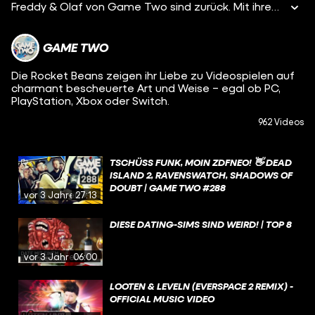
Freddy & Olaf von Game Two sind zurück. Mit ihrem neuesten Hit zur PlayStation Classic. Retro-Konsolen sind der Hit, das hat nicht erst das SNES Classic Mini bewiesen. Sony zieht nun nach, hat sich nach einhelliger Meinung aber deutlich weniger Mühe bei der Auswahl der Games und dem Innenleben der Konsole gegeben. Ein paar Klassiker wie Metal Gear Solid, Final Fantasy 7 oder GTA sind aber dennoch vertreten. Grund genug also die Konsole gebührend zu besingen. Enjoy!
GAME TWO
Die Rocket Beans zeigen ihr Liebe zu Videospielen auf
charmant bescheuerte Art und Weise – egal ob PC,
PlayStation, Xbox oder Switch.
962 Videos
TSCHÜSS FUNK, MOIN ZDFNEO! 👋 DEAD
ISLAND 2, RAVENSWATCH, SHADOWS OF
DOUBT | GAME TWO #288
vor 3 Jahren
27:13
DIESE DATING-SIMS SIND WEIRD! | TOP 8
vor 3 Jahren
06:00
LOOTEN & LEVELN (EVERSPACE 2 REMIX) -
OFFICIAL MUSIC VIDEO