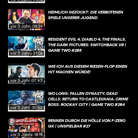
HEIMLICH GEZOCKT: DIE VERBOTENEN
SPIELE UNSERER JUGEND
vor 3 Jahren
08:39
RESIDENT EVIL 4, DIABLO 4, THE FINALS,
THE DARK PICTURES: SWITCHBACK VR |
GAME TWO #285
vor 3 Jahren
31:06
WIE ICH AUS DIESEM RIESEN-FLOP EINEN
HIT MACHEN WÜRDE!
vor 3 Jahren
07:43
WO LONG: FALLEN DYNASTY, DEAD
CELLS: RETURN TO CASTLEVANIA, CRIME
BOSS: ROCKAY CITY | GAME TWO #284
vor 3 Jahren
30:53
RENNEN DURCH DIE HÖLLE VON F-ZERO
GX | UNSPIELBAR #27
vor 3 Jahren
18:19