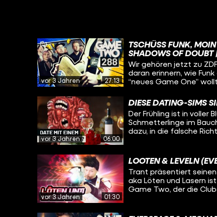
TSCHÜSS FUNK, MOIN 
SHADOWS OF DOUBT 
Wir gehören jetzt zu ZD
daran erinnern, wie Funk
vor 3 Jahren
27:13
“neues Game One” wollte.
ist viel passiert. Da ist
werden von Funk nun als
DIESE DATING-SIMS SI
von ZDFneo übergeben. A
Der Frühling ist in voller
ändern, sondern wir blei
Schmetterlinge im Bauch
dass wir in Zukunft weni
dazu, in die falsche Ric
unserer Art sind wir bei
vor 3 Jahren
06:00
plötzlich in die denkbar 
sehr glücklich! Wir fre
oder mit komischen Vorl
mehr Gaming bei den Öf
Vereinzelt fangen Spiel
LOOTEN & LEVELN (EV
romantische Abenteuer de
Trant präsentiert seinen
Grenzen kennt und es ni
aka Löten und Lasern is
unserer Topliste 8 Fisc
Game Two, der die Club
Land gezogen und präsen
vor 3 Jahren
01:30
diesen Style in euren A
Appetit!
eurer Oma! Und schickt i
den Hyperspace!