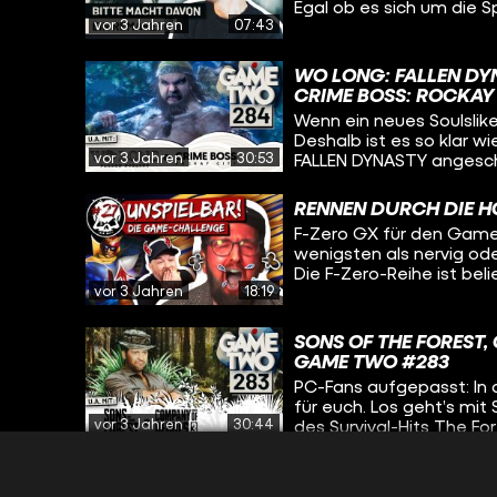
Egal ob es sich um die S
unsere Praktikantin Alexandra. Kuro wiederum hat sich vo
vor 3 Jahren
07:43
Neuauflagen der Resident
angeschaut, auf denen g
Spielen wie The Last of 
Spiel ehemaliger BATTLEF
Grafik-Gewand funktionie
zerstörbare Maps mit e
WO LONG: FALLEN DYN
Regel Spiele eine Neua
schon viel Aufmerksamke
CRIME BOSS: ROCKAY
Release beliebt und gut
wäre da noch Action-Rol
Wenn ein neues Soulslike 
natürlich absolut Sinn. 
des einstigen Kult-Studi
Deshalb ist es so klar w
Gedankenexperiment: Wa
Eindrücken der Beta nac
vor 3 Jahren
30:53
FALLEN DYNASTY angesch
Chance, das viel Potenti
Spiele-Outputs bezogen
was auf dem Kasten hat,
Warum Chris das PS4-Gr
John noch frische Eindr
Kandidaten hält, warum 
RENNEN DURCH DIE HÖ
ROCKAY CITY für euch –
seine Version des Spiel 
F-Zero GX für den Game
Norris und Michael Mads
wenigsten als nervig ode
Geheimtipp-Formats Unt
Die F-Zero-Reihe ist be
Perlen wie DEAD CELLS
vor 3 Jahren
18:19
Qualität. Aber in Retro
BAYONETTA ORIGINS: CR
anderes Bild. Das Rennen
perfektes Beispiel für d
SONS OF THE FOREST, 
hat aber die heutzutage
GAME TWO #283
wirken. Wie sind eure Er
PC-Fans aufgepasst: In
nachvollziehen?
für euch. Los geht’s mi
vor 3 Jahren
30:44
des Survival-Hits The Fo
erforscht zusammen mit 
Gameplay und Grafik zu
DIESES SPIEL HAT DAS
OF HEROES 3. Der zweite