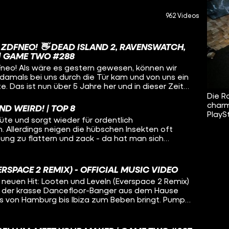
962 Videos
ZDFNEO! 👋 DEAD ISLAND 2, RAVENSWATCH,
| GAME TWO #288
Fneo! Als wäre es gestern gewesen, können wir
 damals bei uns durch die Tür kam und von uns ein
 Das ist nun über 5 Jahre her und in dieser Zeit
 es doch mal an der Zeit für den nächsten Schritt! Wir
Die R
o vorsichtig in die etwas erwachseneren Hände
charm
ND WEIRD! | TOP 8
n Game Two wird sich aber inhaltlich nichts
PlayS
 Blüte und sorgt wieder für ordentlich
ben so, wie wir sind. Macht euch also keine Sorgen,
. Allerdings neigen die hübschen Insekten oft
ger chaotisch, quatschig oder nerdig sind. Mit
htung zu flattern und zack - da hat man sich
 ZDFneo sehr willkommen und darüber sind wir auch
ungünstigste Person verliebt. Ob vergeben, fiktional
uen uns auf viele weitere Jahre Game Two und noch
ieben im Gepäck, einfach ist es eben nie.
fis!
e das auch sehr gut ein und zaubern dabei
ERSPACE 2 REMIX) - OFFICIAL MUSIC VIDEO
r Extraklasse hervor. Weil die Liebe keine
 neuen Hit: Looten und Leveln (Everspace 2 Remix)
cht nur auf das Äußere ankommt, haben wir in
t der krasse Dancefloor-Banger aus dem Hause
he aus dem Meer der weirdesten Dating-Sims an
s von Hamburg bis Ibiza zum Beben bringt. Pump
tieren sie euch auf dem Silbertablett - Guten
utos, in eurem DJ Set oder auf dem Geburtstag
hn euren Freunden. Dieser Sound ballert euch in