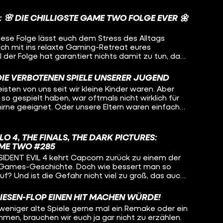
 am liebsten direkt in die Ecke schmeißen will.
zum Beispiel. Hä? Warte mal, Super Mario? Der ist
 🌸 DIE CHILLIGSTE GAME TWO FOLGE EVER 🌼
 findet jemand Super Mario nervig? Tja, das
deo erfahren. Was sind eurer Meinung nach die
iese Folge lässt euch dem Stress des Alltags
 Games?
ch mit ins relaxte Gaming-Retreat eures
l der Folge hat garantiert nichts damit zu tun, dass
ne AAA-Kracher in die Redaktion geflattert kamen,
anz bewusst dafür entschieden, auch mal kleinere
DIE VERBOTENEN SPIELE UNSERER JUGEND
 zu behandeln. Denn ein bisschen Ausgleich von
ten von uns seit wir kleine Kinder waren. Aber
y und Co. braucht doch jeder Mal. Und was kommt
 so gespielt haben, war oftmals nicht wirklich für
legte Runde Boden bewässern bei TERRA NIL oder
hirne geeignet. Oder unsere Eltern waren einfach
en Erinnerungen bei Ausgegraben: EDNA BRICHT
eine Ahnung. Von GTA oder Leisure Suit Larry bis hin
bt’s diese Woche ein bisschen Action, denn unsere
s hatte unsere Redaktion und einige Kollegen von
 in den Koop-Shooter REDFALL reinspielen.
n an Videospiele, von denen unsere Eltern damals
BLO 4, THE FINALS, THE DARK PICTURES:
Ging es euch ähnlich? Welche Games waren bei
ME TWO #285
t, zu brutal, erotisch oder anderweitig nicht
IDENT EVIL 4 kehrt Capcom zurück zu einem der
r Games-Geschichte. Doch wie bessert man so
auf? Und ist die Gefahr nicht viel zu groß, das auch
 gute Spiel zu “verschlimmbessern”? Fragen auf
tworten liefert. THE DARK PICTURES:
RIESEN-FLOP EINEN HIT MACHEN WÜRDE!
sich die neue PSVR2-Peripherie zu Nutze machen
eniger alte Spiele gerne mal ein Remake oder ein
d und “bedrohlich nah” inszenieren. Ob die Grusel-
en, brauchen wir euch ja gar nicht zu erzählen.
den-Flair das aber auch schafft, verrät euch