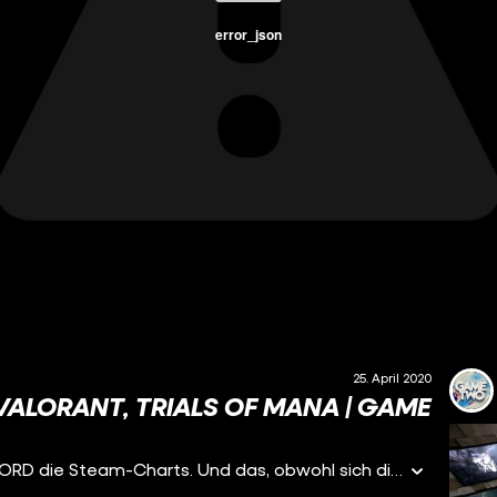
error_json
25. April 2020
VALORANT, TRIALS OF MANA | GAME
Seit Wochen dominiert MOUNT & BLADE 2: BANNERLORD die Steam-Charts. Und das, obwohl sich die mittelalterliche Schlachtplatte noch in der Early-Access-Phase befindet. Grund genug für Heerführer Michael, sich das ebenso gehypte wie komplexe PC-Epos mal genauer anzugucken. Ähnlich sieh’s bei VALROANT aus. Riot Games, die Macher von LEAGUE OF LEGENDS, bringen den nächsten E-Sports-Anwärter an den Start. Schon in der Beta-Phase lockt der kooperative 5-vs-5-Team-Shooter die Massen an Maus und Tastatur. Ob VALORANT Chance gegen OVERWATCH und Co. hat, erfahrt ihr von Markus. Und dann geht Sebastians Liebeserklärung an die altehrwürdige MANA-Reihe endlich in die entscheidende Runde. Mit TRIALS OF MANA steht nämlich das generalüberholte Remake des Action-RPGs für Playstation 4 und Switch in den Läden und möchte die Herzen von alten wie neuen Fans gewinnen. Ob’s gelingen kann? Sebastians Review gibt die Antwort! Viel Spaß wünscht eure Crew von GAME TWO!