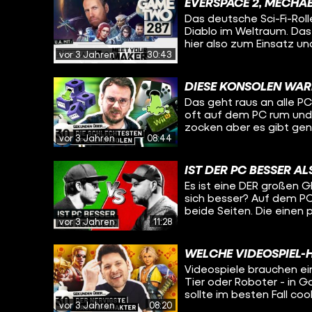
EVERSPACE 2, MECHA
Das deutsche Sci-Fi-Roll
Diablo im Weltraum. Das
hier also zum Einsatz un
vor 3 Jahren
30:43
von Weltraum-Shootern 
PC eher etwas anderes 
Basteln steht, der wird
DIESE KONSOLEN WARE
interessieren. John hat 
Das geht raus an alle PC
herausgefordert und läs
oft auf dem PC rum und 
durchzocken. In den New
zocken aber es gibt gen
Details der State of Pla
vor 3 Jahren
08:44
nicht aufgegangen ist. 
MECHABELLUM, einem Auto
auch viel Schmerz, Frus
zuletzt auf Twitch richti
und Designentscheidunge
IST DER PC BESSER AL
Technik wie bei der Ouy
Es ist eine DER großen 
warum Konsolen gefailt s
sich besser? Auf dem PC
beide Seiten. Die einen 
vor 3 Jahren
11:28
des guten, alten Heimco
Bequemlichkeit, die Kon
unsere Redakteure Trant
WELCHE VIDEOSPIEL-
Ohren werfen, schaut ih
Videospiele brauchen ein
Tier oder Roboter - in G
sollte im besten Fall coo
vor 3 Jahren
08:20
wo eher das Gegenteil de