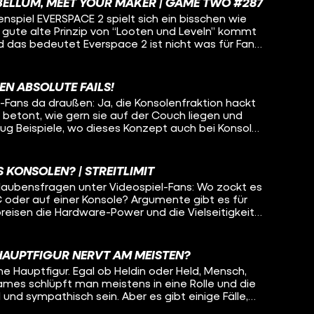
BELLUM, MEET YOUR MAKER | GAME TWO #287
enspiel EVERSPACE 2 spielt sich ein bisschen wie
 gute alte Prinzip von “Looten und Leveln” kommt
d das bedeutet Everspace 2 ist nicht was für Fans
auf dem PC sondern auch für Trant! Wer auf dem
Gameplay sucht und weniger auf Action als auf
 sich für das Review von MEET YOUR MAKER
N ABSOLUTE FAILS!
Esther und Kuro zu einer Challenge
-Fans da draußen: Ja, die Konsolenfraktion hackt
st die beiden drei von seinen fiesesten Dungeons
betont, wie gern sie auf der Couch liegen und
s erfahrt ihr außerdem nicht nur die wichtigsten
ug Beispiele, wo dieses Konzept auch bei Konsolen
y von Sony zu Final Fantasy XVI sondern auch zu
Denn mit der Geschichte der Videospielkonsolen ist
 Battler im Stil von Team Fight Tactics, der
t und Unfähigkeit verbunden. Schlechte Marketing-
g abging.
n wie bei der Xbox One oder der Wii U, schlechte
S KONSOLEN? | STREITLIMIT
a oder schlechte Games - es gibt viele Gründe,
Glaubensfragen unter Videospiel-Fans: Wo zockt es
ind sind.
 oder auf einer Konsole? Argumente gibt es für
preisen die Hardware-Power und die Vielseitigkeit
mputers, die anderen setzen auf die
solen mit sich bringen. Welche Argumente sich
 und Chris in dieser Ausgabe STREITLIMIT um die
HAUPTFIGUR NERVT AM MEISTEN?
r euch am besten selbst an.
e Hauptfigur. Egal ob Heldin oder Held, Mensch,
ames schlüpft man meistens in eine Rolle und die
l und sympathisch sein. Aber es gibt einige Fälle,
r Fall ist. Figuren, die man so wenig ausstehen