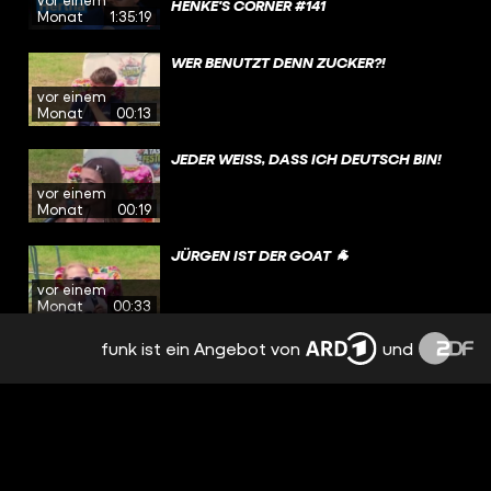
ENKE'S CORNER #141
Monat
1:35:19
WER BENUTZT DENN ZUCKER?!
vor einem
Monat
00:13
JEDER WEISS, DASS ICH DEUTSCH BIN!
vor einem
Monat
00:19
JÜRGEN IST DER GOAT 🐐
vor einem
Monat
00:33
funk ist ein Angebot von
und
HENKE'S CORNER TOGO: ICH WILL NICHT
SO ALT WERDEN! | HENKE'S CORNER #140
vor einem
Monat
56:11
MUSS MAN DAS ABKÖNNEN?
vor einem