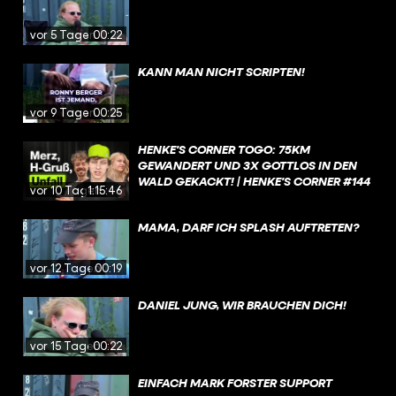
vor 5 Tagen
00:22
KANN MAN NICHT SCRIPTEN!
vor 9 Tagen
00:25
HENKE'S CORNER TOGO: 75KM
GEWANDERT UND 3X GOTTLOS IN DEN
WALD GEKACKT! | HENKE'S CORNER #144
vor 10 Tagen
1:15:46
MAMA, DARF ICH SPLASH AUFTRETEN?
vor 12 Tagen
00:19
DANIEL JUNG, WIR BRAUCHEN DICH!
vor 15 Tagen
00:22
EINFACH MARK FORSTER SUPPORT