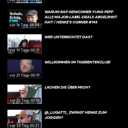
WARUM RAP-NEWCOMER YUNG PEPP
ALLE MAJOR-LABEL-DEALS ABGELEHNT
HAT! | HENKE'S CORNER #143
vor 16 Tagen
58:34
WER UNTERRICHTET DAS?
vor 19 Tagen
00:21
WILLKOMMEN IM TIGERENTENCLUB!
vor 21 Tagen
00:19
LACHEN DIE ÜBER MICH?
vor 22 Tagen
00:16
@_LUGATTI_ ZWINGT HENKE ZUM
JOGGEN?
vor 23 Tagen
00:27