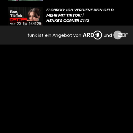
FLOBROO: ICH VERDIENE KEIN GELD
MEHR MIT TIKTOK! |
HENKE'S CORNER #142
vor 23 Tagen
1:03:28
funk ist ein Angebot von
und
DER BESTE SCHIRI DEUTSCHLANDS?
vor einem
Monat
00:24
WARUM SIND AMERIKANER SO?
vor einem
Monat
00:25
GOAT-DEBATTE OFFIZIELL BEENDET 🐐
vor einem
Monat
00:27
SPLASHBRUDDA: HERTHA-FANS MIT
SCHEISSLEBEN TUN MIR LEID! | H
vor einem
ENKE'S CORNER #141
Monat
1:35:19