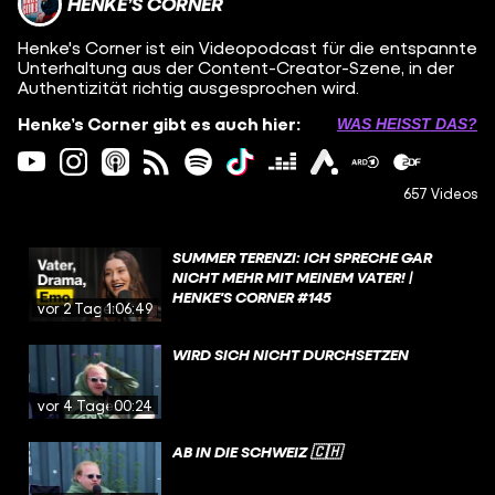
HENKE’S CORNER
Henke's Corner ist ein Videopodcast für die entspannte
Unterhaltung aus der Content-Creator-Szene, in der
Authentizität richtig ausgesprochen wird.
Henke’s Corner gibt es auch hier:
WAS HEISST DAS?
657 Videos
SUMMER TERENZI: ICH SPRECHE GAR
NICHT MEHR MIT MEINEM VATER! |
HENKE'S CORNER #145
vor 2 Tagen
1:06:49
WIRD SICH NICHT DURCHSETZEN
vor 4 Tagen
00:24
AB IN DIE SCHWEIZ 🇨🇭