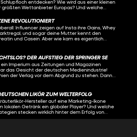
 Schlupfloch entdecken? Wie wird aus einer kleinen
er größten Wettanbieter Europas? Und welche
tecken hinter dem raketenartigen Aufstieg von
ZENE REVOLUTIONIERT
t. Ein Unternehmen, das Fußballstadien prägt,
rall: Influencer zeigen auf Insta ihre Gains, Whey
t – und dabei immer wieder am Rand der Legalität
arktregal, und sogar deine Mutter kennt den
der getroffen, mit Experten gesprochen und
eatin und Casein. Aber wie kam es eigentlich
die wahren Anfänge von Tipico bekommen.
 den Fitnessmarkt in Deutschland komplett auf
Discounter-Gym mit Industriehallen-Charme begann,
CHTSLOS? DER AUFSTIEG DER SPRINGER SE
ss-Infrastruktur mit über 900 Standorten weltweit.
r ein Imperium aus Zeitungen und Magazinen
 war das Gesicht der deutschen Medienindustrie!
hien der Verlag vor dem Abgrund zu stehen. Dann
u Friede Springer – eine Frau ohne Studium oder
ontrolle und wandelte sich von der Hausfrau zur
sammen mit Mathias Döpfner formte sie das
DEUTSCHEN LIKÖR ZUM WELTERFOLG
um, sondern baute es zu einem der
räuterlikör-Hersteller auf eine Marketing-Ikone
 und Medienkonzerne der Welt aus.
em lokalen Getränk ein globaler Player? Und welche
tegien stecken wirklich hinter dem Erfolg von
ASCHINEN DER SUPERREICHEN: FAMILY