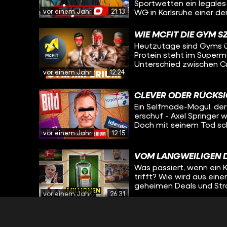
Sportwetten ein legales
vor einem Jahr
21:13
WG in Karlsruhe einer d
Tricks und Strategien s
Tipico? Wir tauchen ein in die Geschichte hinter dem Wettanbieter, die den
WIE MCFIT DIE GYM S
meisten verborgen bleib
Heutzutage sind Gyms übe
Millionenumsätze erziel
Protein steht im Superm
agierte. Wir haben Insi
Unterschied zwischen Cr
exklusive Einblicke in 
vor einem Jahr
12:24
dazu? Rainer Schaller – ist der Grund. Mit McFit, John Reed und später
sogar Gold’s Gym hat er
links gedreht. Was als 
CLEVER ODER RÜCKSI
wurde zur globalen Fitne
Ein Selfmade-Mogul, de
erschuf - Axel Springer
Doch mit seinem Tod sc
vor einem Jahr
12:15
aber übernahm seine Fra
Medienerfahrung – die K
Medien-Matriarchin. Zu
VOM LANGWEILIGEN 
Unternehmen nicht nur 
Was passiert, wenn ein K
einflussreichsten Tech-
trifft? Wie wird aus ein
geheimen Deals und Stra
vor einem Jahr
26:31
Jägermeister?
DIE GEHEIMEN GELDM
OFFICES