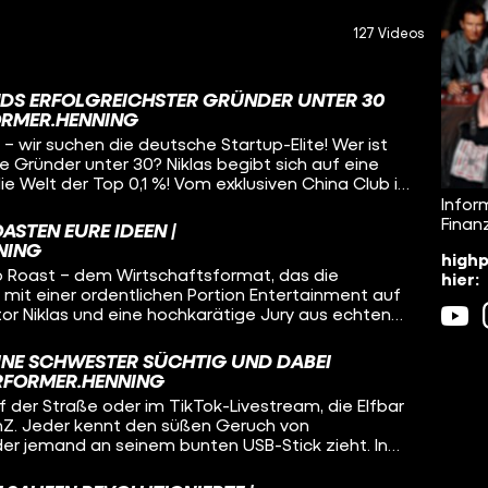
127 Videos
DS ERFOLGREICHSTER GRÜNDER UNTER 30
ORMER.HENNING
n – wir suchen die deutsche Startup-Elite! Wer ist
te Gründer unter 30? Niklas begibt sich auf eine
die Welt der Top 0,1 %! Vom exklusiven China Club in
n-Fabriken“ WHU und TUM bis hin zu geheimen
Infor
ie Helsing – wir decken auf, wie viel Macht und
Finan
STEN EURE IDEEN |
en bewegen. Wir treffen Business-Schwergewichte
NING
highp
an Wolf, die Klartext über Millionen-Exits, Privatjets
p Roast – dem Wirtschaftsformat, das die
hier:
ney“ reden. Erlebt hautnah, wie man vor dem 30.
it einer ordentlichen Portion Entertainment auf
m baut, warum Bescheidenheit in Deutschland oft
or Niklas und eine hochkarätige Jury aus echten
 es psychologisch braucht, um ganz oben
us DeGruyter, Vivien Wysocki, Thomas Andrae und
in trockenes Business-Video, das ist der Deep Dive
ehmen junge Konzepte unter die Lupe. Der Ablauf
en Unternehmertums. Anschnallen, es wird wild!
INE SCHWESTER SÜCHTIG UND DABEI
nteraktiven Schnellfragerunde auf der Punkteskala
ERFORMER.HENNING
 Ideen im Whiteboard-Pitch unter Zeitdruck
 der Straße oder im TikTok-Livestream, die Elfbar
ein Blatt vor den Mund, sondern ehrliches, witziges
enZ. Jeder kennt den süßen Geruch von
k ohne unnötige Trockenheit. Bevor am Ende die
r jemand an seinem bunten USB-Stick zieht. In
n den Tagessieger verliehen wird, haben die
 Wer hat das Ding erfunden? Wie wurde daraus ein
ihre brennendsten Fragen direkt an die Experten zu
 selbst Big Tobacco ins Schwitzen bringt? Und wie