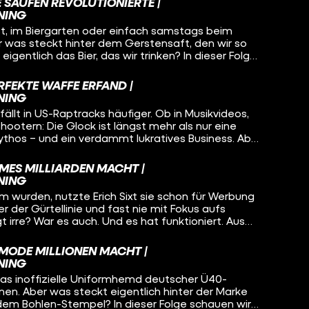
s Unternehmertum, wertvolle Insights und jede
 SAUFEN REVOLUTIONIERTE |
nenfach pro Woche verkauft werden, obwohl es gar
 perfekt für alle, die Bock auf Gründung und
NING
darf? Um das zu klären, schauen wir uns das
, im Biergarten oder einfach samstags beim
y“ an, finden den selbsternannten Godfather of
Aber was steckt hinter dem Gerstensaft, den wir so
, warum Vapes eine ganze Generation zurück zum
ich das Bier, das wir trinken? In dieser Folge
zeigen, warum Elfbars nicht nur der Lunge, sondern
 ein 18-jähriger Auswanderer aus Deutschland den
htig Probleme bereiten
iert hat – und warum seine Idee heute ein Konzern
RFEKTE WAFFE ERFAND |
s jedes vierte Bier weltweit verkauft. AB InBev –
NING
ist aber ein Milliarden-Imperium.
fällt in US-Raptracks häufiger. Ob in Musikvideos,
ootern: Die Glock ist längst mehr als nur eine
 Mythos – und ein verdammt lukratives Business. Aber
affe mit dem Kultstatus von einem
 erfunden wurde, der vorher... Gardinenstangen
EMES MILLIARDEN MACHT |
cherz. Dazu: jede Menge Popkultur-Referenzen (Rap,
NING
ch True Crime – und eine Menge WTF-Momente.
wurden, nutzte Erich Sixt sie schon für Werbung
er der Gürtellinie und fast nie mit Fokus aufs
gt irre? War es auch. Und es hat funktioniert. Aus
etrieb mit 200 Autos wurde ein globales
um mit über 350.000 Fahrzeugen – dank smarter
 MODE MILLIONEN MACHT |
scheidungen und legendärer Marketing-
NING
n Matt.
das inoffizielle Uniformhemd deutscher Ü40-
nen. Aber was steckt eigentlich hinter der Marke
em Bohlen-Stempel? In dieser Folge schauen wir