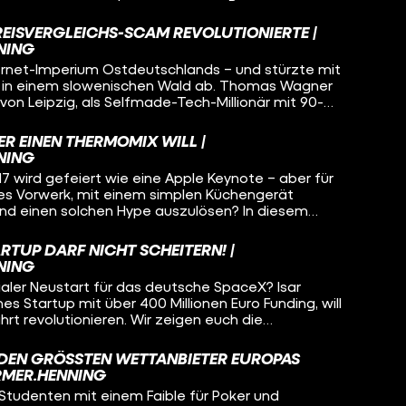
 wohl bekanntesten deutschen Lifestyle-Labels, das
wirkt, aber tief im deutschen Osten gewachsen
REISVERGLEICHS-SCAM REVOLUTIONIERTE |
NING
ichtigen Zeit am richtigen Ort waren – und mit
ernet-Imperium Ostdeutschlands – und stürzte mit
nton-Fanboytum und viel unternehmerischem Risiko
ld in einem slowenischen Wald ab. Thomas Wagner
ebaut haben. Warum heißt das Unternehmen
von Leipzig, als Selfmade-Tech-Millionär mit 90-
(und hassen) Menschen Camp David so sehr? Und
ne Firma Unister wurde zum Symbol für Klick-
ostdeutschem Drip-Hunger nach der Wende zu tun?
 und den spektakulärsten „Rip Deal“ der deutschen
 EINEN THERMOMIX WILL |
as wirklich in den letzten 72 Stunden seines
NING
ir euch in dieser Doku.
wird gefeiert wie eine Apple Keynote – aber für
es Vorwerk, mit einem simplen Küchengerät
 und einen solchen Hype auszulösen? In diesem
4 genialen Schritte, wie der Thermomix zum
 in deutschen Küchen wurde. Von der kuriosen
RTUP DARF NICHT SCHEITERN! |
 bis hin zum innovativen Geschäftsmodell und
NING
kenbindung – das steckt wirklich hinter dem
aler Neustart für das deutsche SpaceX? Isar
es Startup mit über 400 Millionen Euro Funding, will
rt revolutionieren. Wir zeigen euch die
 hinter diesem ambitionierten Projekt: von Gründer
m revolutionären Geschäftsmodell bis zum ersten,
DEN GRÖSSTEN WETTANBIETER EUROPAS B
ketenstart. Kann Isar Aerospace die hohen
MER.HENNING
 das "German Engineering" im All neu definieren?
 Studenten mit einem Faible für Poker und