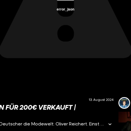
error_json
13. August 2024
 FÜR 200€ VERKAUFT |
Im Januar 2021 betritt ein 2-Meter großer, bärtiger Deutscher die Modewelt: Oliver Reichert. Einst ein Typ, dem Mode "scheißegal" war, steht er nun kurz davor, Birkenstock – das Unternehmen, bekannt für seine eher langweiligen Sandalen – für Milliarden an Bernard Arnaults LVMH zu verkaufen.