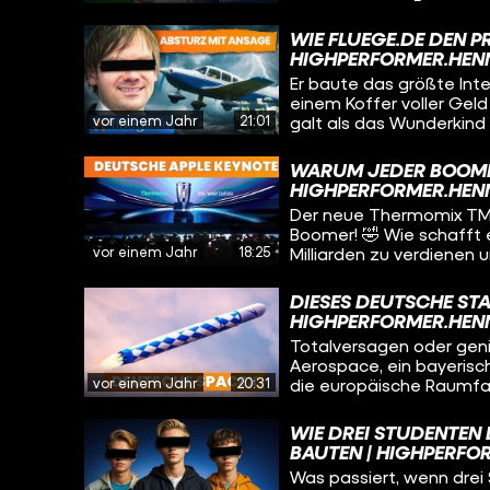
hinter die Kulissen des
irgendwie amerikanisch 
WIE FLUEGE.DE DEN P
ist. Wir erzählen die wilde Story von vier Brüdern aus dem Schwarzwald, die
HIGHPERFORMER.HEN
nach dem Mauerfall zur r
Er baute das größte Int
cleverem Marketing, Cli
einem Koffer voller Ge
ein Modeimperium aufg
vor einem Jahr
21:01
galt als das Wunderkind 
Clinton? Wieso lieben 
Stunden-Woche. Doch sei
was hat das alles mit 
Arbitrage, Preistricks -
WARUM JEDER BOOMER
Wirtschaftsgeschichte. W
HIGHPERFORMER.HEN
Lebens geschah, zeigen w
Der neue Thermomix TM7 
Boomer! 🤣 Wie schafft 
vor einem Jahr
18:25
Milliarden zu verdienen
Video enthüllen wir die 
absoluten Statussymbol
DIESES DEUTSCHE STA
Unternehmensgeschichte
HIGHPERFORMER.HEN
der psychologischen Mar
Totalversagen oder geni
Küchen-Phänomen!
Aerospace, ein bayerisch
vor einem Jahr
20:31
die europäische Raumfah
unglaubliche Geschichte
Daniel Metzler und ihre
WIE DREI STUDENTEN 
alles entscheidenden Ra
AUTEN | HIGHPERFOR
Erwartungen erfüllen und
Was passiert, wenn drei