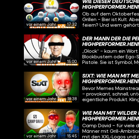
stellen. Erlebe moderne
WIE DIESER DEUTSCHE
kann ein Produkt Millio
Menge Roast-Potenzial –
HIGHPERFORMER.HEN
nicht beworben werden 
Entertainment haben!
Ob auf dem Oktoberfest
chinesische „Vape Valle
Grillen – Bier ist Kult. 
Vapes ist und erfahren
vor einem Jahr
17:32
feiern? Und wem gehört eigentl
Nikotin bringt. Und wir 
schauen wir uns an, wie
auch dem Planeten mäc
US-Biermarkt revolution
DER MANN DER DIE PE
kontrolliert, der mehr al
HIGHPERFORMER.HEN
klingt wie ein Passwort, 
„Glock“ – kaum ein Wort 
Blockbustern oder Ego-Sh
vor einem Jahr
15:00
Pistole. Sie ist Symbol,
wusstest du, dass die W
österreichischen Tüftler
SIXT: WIE MAN MIT M
hergestellt hat? Kein S
HIGHPERFORMER.HEN
Games, Filme), ein Hau
Bevor Memes Mainstream 
– provokant, schnell, unt
vor einem Jahr
18:38
eigentliche Produkt. Klin
einem kleinen Familienb
Autovermietungs-Imperi
WIE MAN MIT WILDER
Strategien, mutiger Ent
HIGHPERFORMER.HEN
Kampagnen mit Jung vo
Camp David – für viele 
Männer mit Grill-Ambitio
vor einem Jahr
15:45
mit den XXL-Logos und d