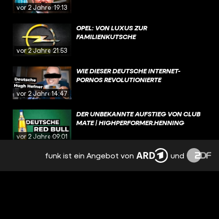
vor 2 Jahren
19:13
OPEL: VON LUXUS ZUR
FAMILIENKUTSCHE
vor 2 Jahren
21:53
WIE DIESER DEUTSCHE INTERNET-
PORNOS REVOLUTIONIERTE
vor 2 Jahren
14:47
DER UNBEKANNTE AUFSTIEG VON CLUB
MATE | HIGHPERFORMER.HENNING
vor 2 Jahren
09:01
funk ist ein Angebot von
und
SNUS: BESTES GESCHÄFTSMODELL DER
WELT | HIGHPERFORMER.HENNING
vor 2 Jahren
13:37
WIE DIESER MANN DEUTSCHLANDS
BESTER VERKÄUFER WURDE |
HIGHPERFORMER.HENNING