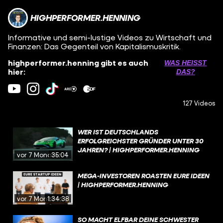
HIGHPERFORMER.HENNING
Informative und semi-lustige Videos zu Wirtschaft und
Finanzen: Das Gegenteil von Kapitalismuskritik.
highperformer.henning gibt es auch
WAS HEISST D
hier:
AS?
127 Videos
WER IST DEUTSCHLANDS
ERFOLGREICHSTER GRÜNDER UNTER 30
JAHREN? | HIGHPERFORMER.HENNING
vor 7 Monaten
35:04
MEGA-INVESTOREN ROASTEN EURE IDEEN
| HIGHPERFORMER.HENNING
vor 7 Monaten
1:34:38
SO MACHT ELFBAR DEINE SCHWESTER