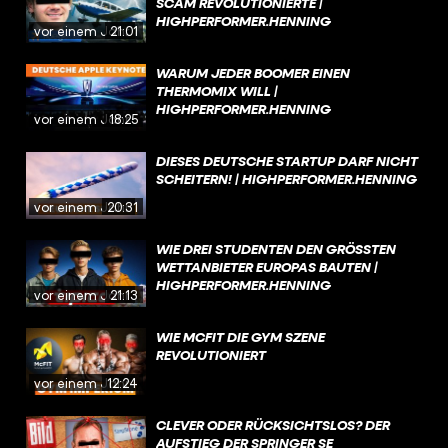
SCAM REVOLUTIONIERTE |
HIGHPERFORMER.HENNING
vor einem Jahr
21:01
WARUM JEDER BOOMER EINEN
THERMOMIX WILL |
HIGHPERFORMER.HENNING
vor einem Jahr
18:25
DIESES DEUTSCHE STARTUP DARF NICHT
SCHEITERN! | HIGHPERFORMER.HENNING
vor einem Jahr
20:31
WIE DREI STUDENTEN DEN GRÖSSTEN W
ETTANBIETER EUROPAS BAUTEN | H
IGHPERFORMER.HENNING
vor einem Jahr
21:13
WIE MCFIT DIE GYM SZENE
REVOLUTIONIERT
vor einem Jahr
12:24
CLEVER ODER RÜCKSICHTSLOS? DER
AUFSTIEG DER SPRINGER SE