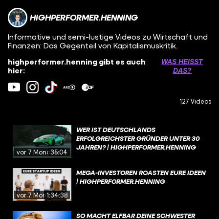
HIGHPERFORMER.HENNING
Informative und semi-lustige Videos zu Wirtschaft und
Finanzen: Das Gegenteil von Kapitalismuskritik.
highperformer.henning gibt es auch
WAS HEISST D
hier:
AS?
127 Videos
WER IST DEUTSCHLANDS
ERFOLGREICHSTER GRÜNDER UNTER 30
JAHREN? | HIGHPERFORMER.HENNING
vor 7 Monaten
35:04
MEGA-INVESTOREN ROASTEN EURE IDEEN
| HIGHPERFORMER.HENNING
vor 7 Monaten
1:34:38
SO MACHT ELFBAR DEINE SCHWESTER