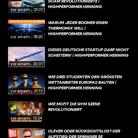
SCAM REVOLUTIONIERTE |
HIGHPERFORMER.HENNING
vor einem Jahr
21:01
WARUM JEDER BOOMER EINEN
THERMOMIX WILL |
HIGHPERFORMER.HENNING
vor einem Jahr
18:25
DIESES DEUTSCHE STARTUP DARF NICHT
SCHEITERN! | HIGHPERFORMER.HENNING
vor einem Jahr
20:31
WIE DREI STUDENTEN DEN GRÖSSTEN W
ETTANBIETER EUROPAS BAUTEN | H
IGHPERFORMER.HENNING
vor einem Jahr
21:13
WIE MCFIT DIE GYM SZENE
REVOLUTIONIERT
vor einem Jahr
12:24
CLEVER ODER RÜCKSICHTSLOS? DER
AUFSTIEG DER SPRINGER SE