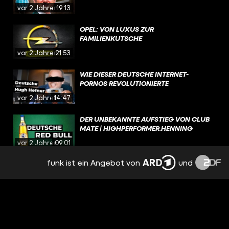
vor 2 Jahren
19:13
OPEL: VON LUXUS ZUR
FAMILIENKUTSCHE
vor 2 Jahren
21:53
WIE DIESER DEUTSCHE INTERNET-
PORNOS REVOLUTIONIERTE
vor 2 Jahren
14:47
DER UNBEKANNTE AUFSTIEG VON CLUB
MATE | HIGHPERFORMER.HENNING
vor 2 Jahren
09:01
funk ist ein Angebot von
und
SNUS: BESTES GESCHÄFTSMODELL DER
WELT | HIGHPERFORMER.HENNING
vor 2 Jahren
13:37
WIE DIESER MANN DEUTSCHLANDS
BESTER VERKÄUFER WURDE |
HIGHPERFORMER.HENNING