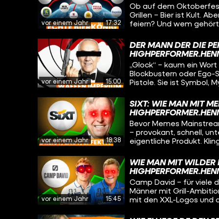
Entertainment haben!
Ob auf dem Oktoberfest
chinesische „Vape Valle
Grillen – Bier ist Kult. 
Vapes ist und erfahren
vor einem Jahr
17:32
feiern? Und wem gehört eigentl
Nikotin bringt. Und wir 
schauen wir uns an, wie
auch dem Planeten mäc
US-Biermarkt revolution
DER MANN DER DIE PE
kontrolliert, der mehr al
HIGHPERFORMER.HEN
klingt wie ein Passwort, 
„Glock“ – kaum ein Wort 
Blockbustern oder Ego-Sh
vor einem Jahr
15:00
Pistole. Sie ist Symbol,
wusstest du, dass die W
österreichischen Tüftler
SIXT: WIE MAN MIT M
hergestellt hat? Kein S
HIGHPERFORMER.HEN
Games, Filme), ein Hau
Bevor Memes Mainstream 
– provokant, schnell, unt
vor einem Jahr
18:38
eigentliche Produkt. Klin
einem kleinen Familienb
Autovermietungs-Imperi
WIE MAN MIT WILDER
Strategien, mutiger Ent
HIGHPERFORMER.HEN
Kampagnen mit Jung vo
Camp David – für viele 
Männer mit Grill-Ambitio
vor einem Jahr
15:45
mit den XXL-Logos und d
hinter die Kulissen des
irgendwie amerikanisch 