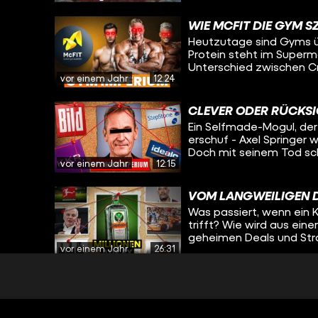
Tricks und Strategien s
Tipico? Wir tauchen ein in die Geschichte hinter dem Wettanbieter, die den
WIE MCFIT DIE GYM S
meisten verborgen bleib
Heutzutage sind Gyms übe
Millionenumsätze erziel
Protein steht im Superm
agierte. Wir haben Insi
Unterschied zwischen Cr
exklusive Einblicke in 
vor einem Jahr
12:24
dazu? Rainer Schaller – ist der Grund. Mit McFit, John Reed und später
sogar Gold’s Gym hat er
links gedreht. Was als 
CLEVER ODER RÜCKSI
wurde zur globalen Fitne
Ein Selfmade-Mogul, de
erschuf - Axel Springer
Doch mit seinem Tod sc
vor einem Jahr
12:15
aber übernahm seine Fra
Medienerfahrung – die K
Medien-Matriarchin. Zu
VOM LANGWEILIGEN 
Unternehmen nicht nur 
Was passiert, wenn ein K
einflussreichsten Tech-
trifft? Wie wird aus ein
geheimen Deals und Stra
vor einem Jahr
26:31
Jägermeister?
DIE GEHEIMEN GELDM
OFFICES
Wie verwalten Superrei