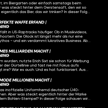
, im Biergarten oder einfach samstags beim
y“ an, finden den selbsternannten Godfather of
Aber was steckt hinter dem Gerstensaft, den wir so
, warum Vapes eine ganze Generation zurück zum
ich das Bier, das wir trinken? In dieser Folge
zeigen, warum Elfbars nicht nur der Lunge, sondern
 ein 18-jähriger Auswanderer aus Deutschland den
htig Probleme bereiten
iert hat – und warum seine Idee heute ein Konzern
RFEKTE WAFFE ERFAND |
s jedes vierte Bier weltweit verkauft. AB InBev –
NING
ist aber ein Milliarden-Imperium.
fällt in US-Raptracks häufiger. Ob in Musikvideos,
ootern: Die Glock ist längst mehr als nur eine
 Mythos – und ein verdammt lukratives Business. Aber
affe mit dem Kultstatus von einem
 erfunden wurde, der vorher... Gardinenstangen
EMES MILLIARDEN MACHT |
cherz. Dazu: jede Menge Popkultur-Referenzen (Rap,
NING
ch True Crime – und eine Menge WTF-Momente.
wurden, nutzte Erich Sixt sie schon für Werbung
er der Gürtellinie und fast nie mit Fokus aufs
gt irre? War es auch. Und es hat funktioniert. Aus
etrieb mit 200 Autos wurde ein globales
um mit über 350.000 Fahrzeugen – dank smarter
 MODE MILLIONEN MACHT |
scheidungen und legendärer Marketing-
NING
n Matt.
das inoffizielle Uniformhemd deutscher Ü40-
nen. Aber was steckt eigentlich hinter der Marke
em Bohlen-Stempel? In dieser Folge schauen wir
 wohl bekanntesten deutschen Lifestyle-Labels, das
wirkt, aber tief im deutschen Osten gewachsen