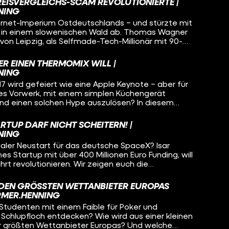
REISVERGLEICHS-SCAM REVOLUTIONIERTE |
NING
ichtigen Zeit am richtigen Ort waren – und mit
ernet-Imperium Ostdeutschlands – und stürzte mit
nton-Fanboytum und viel unternehmerischem Risiko
ld in einem slowenischen Wald ab. Thomas Wagner
ebaut haben. Warum heißt das Unternehmen
von Leipzig, als Selfmade-Tech-Millionär mit 90-
(und hassen) Menschen Camp David so sehr? Und
ne Firma Unister wurde zum Symbol für Klick-
ostdeutschem Drip-Hunger nach der Wende zu tun?
 und den spektakulärsten „Rip Deal“ der deutschen
 EINEN THERMOMIX WILL |
as wirklich in den letzten 72 Stunden seines
NING
ir euch in dieser Doku.
wird gefeiert wie eine Apple Keynote – aber für
es Vorwerk, mit einem simplen Küchengerät
 und einen solchen Hype auszulösen? In diesem
4 genialen Schritte, wie der Thermomix zum
 in deutschen Küchen wurde. Von der kuriosen
RTUP DARF NICHT SCHEITERN! |
 bis hin zum innovativen Geschäftsmodell und
NING
kenbindung – das steckt wirklich hinter dem
aler Neustart für das deutsche SpaceX? Isar
es Startup mit über 400 Millionen Euro Funding, will
rt revolutionieren. Wir zeigen euch die
 hinter diesem ambitionierten Projekt: von Gründer
m revolutionären Geschäftsmodell bis zum ersten,
DEN GRÖSSTEN WETTANBIETER EUROPAS B
ketenstart. Kann Isar Aerospace die hohen
MER.HENNING
 das "German Engineering" im All neu definieren?
 Studenten mit einem Faible für Poker und
 Schlupfloch entdecken? Wie wird aus einer kleinen
er größten Wettanbieter Europas? Und welche