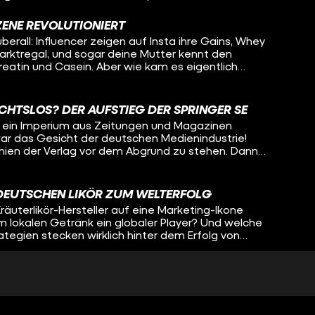
tecken hinter dem raketenartigen Aufstieg von
ZENE REVOLUTIONIERT
t. Ein Unternehmen, das Fußballstadien prägt,
rall: Influencer zeigen auf Insta ihre Gains, Whey
t – und dabei immer wieder am Rand der Legalität
arktregal, und sogar deine Mutter kennt den
der getroffen, mit Experten gesprochen und
eatin und Casein. Aber wie kam es eigentlich
die wahren Anfänge von Tipico bekommen.
 den Fitnessmarkt in Deutschland komplett auf
Discounter-Gym mit Industriehallen-Charme begann,
CHTSLOS? DER AUFSTIEG DER SPRINGER SE
ss-Infrastruktur mit über 900 Standorten weltweit.
r ein Imperium aus Zeitungen und Magazinen
 war das Gesicht der deutschen Medienindustrie!
hien der Verlag vor dem Abgrund zu stehen. Dann
u Friede Springer – eine Frau ohne Studium oder
ontrolle und wandelte sich von der Hausfrau zur
sammen mit Mathias Döpfner formte sie das
DEUTSCHEN LIKÖR ZUM WELTERFOLG
um, sondern baute es zu einem der
räuterlikör-Hersteller auf eine Marketing-Ikone
 und Medienkonzerne der Welt aus.
em lokalen Getränk ein globaler Player? Und welche
tegien stecken wirklich hinter dem Erfolg von
ASCHINEN DER SUPERREICHEN: FAMILY
che ihr Vermögen? Was passiert, wenn jemand über