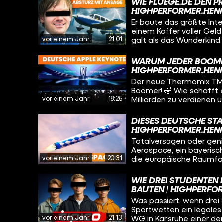
WIE FLUEGE.DE DEN P
ist. Wir erzählen die wilde Story von vier Brüdern aus dem Schwarzwald, die
HIGHPERFORMER.HEN
nach dem Mauerfall zur r
Er baute das größte Int
cleverem Marketing, Cli
einem Koffer voller Ge
ein Modeimperium aufg
vor einem Jahr
21:01
galt als das Wunderkind 
Clinton? Wieso lieben 
Stunden-Woche. Doch sei
was hat das alles mit 
Arbitrage, Preistricks -
WARUM JEDER BOOMER
Wirtschaftsgeschichte. W
HIGHPERFORMER.HEN
Lebens geschah, zeigen w
Der neue Thermomix TM7 
Boomer! 🤣 Wie schafft 
vor einem Jahr
18:25
Milliarden zu verdienen
Video enthüllen wir die 
absoluten Statussymbol
DIESES DEUTSCHE STA
Unternehmensgeschichte
HIGHPERFORMER.HEN
der psychologischen Mar
Totalversagen oder geni
Küchen-Phänomen!
Aerospace, ein bayerisch
vor einem Jahr
20:31
die europäische Raumfah
unglaubliche Geschichte
Daniel Metzler und ihre
WIE DREI STUDENTEN 
alles entscheidenden Ra
AUTEN | HIGHPERFOR
Erwartungen erfüllen und
Was passiert, wenn drei
Sportwetten ein legales
vor einem Jahr
21:13
WG in Karlsruhe einer d