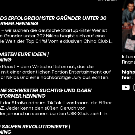
DS ERFOLGREICHSTER GRÜNDER UNTER 30
ORMER.HENNING
n – wir suchen die deutsche Startup-Elite! Wer ist
te Gründer unter 30? Niklas begibt sich auf eine
die Welt der Top 0,1 %! Vom exklusiven China Club in
n-Fabriken“ WHU und TUM bis hin zu geheimen
ie Helsing – wir decken auf, wie viel Macht und
STEN EURE IDEEN |
Infor
en bewegen. Wir treffen Business-Schwergewichte
NING
Finan
an Wolf, die Klartext über Millionen-Exits, Privatjets
p Roast – dem Wirtschaftsformat, das die
ney“ reden. Erlebt hautnah, wie man vor dem 30.
highp
it einer ordentlichen Portion Entertainment auf
m baut, warum Bescheidenheit in Deutschland oft
hier:
or Niklas und eine hochkarätige Jury aus echten
 es psychologisch braucht, um ganz oben
us DeGruyter, Vivien Wysocki, Thomas Andrae und
in trockenes Business-Video, das ist der Deep Dive
ehmen junge Konzepte unter die Lupe. Der Ablauf
en Unternehmertums. Anschnallen, es wird wild!
INE SCHWESTER SÜCHTIG UND DABEI
nteraktiven Schnellfragerunde auf der Punkteskala
ERFORMER.HENNING
 Ideen im Whiteboard-Pitch unter Zeitdruck
 der Straße oder im TikTok-Livestream, die Elfbar
ein Blatt vor den Mund, sondern ehrliches, witziges
enZ. Jeder kennt den süßen Geruch von
k ohne unnötige Trockenheit. Bevor am Ende die
r jemand an seinem bunten USB-Stick zieht. In
n den Tagessieger verliehen wird, haben die
 Wer hat das Ding erfunden? Wie wurde daraus ein
ihre brennendsten Fragen direkt an die Experten zu
 selbst Big Tobacco ins Schwitzen bringt? Und wie
s Unternehmertum, wertvolle Insights und jede
 SAUFEN REVOLUTIONIERTE |
nenfach pro Woche verkauft werden, obwohl es gar
 perfekt für alle, die Bock auf Gründung und
NING
darf? Um das zu klären, schauen wir uns das