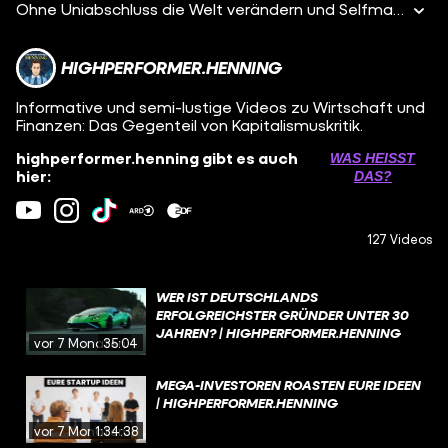
Ohne Uniabschluss die Welt verändern und Selfmade-Millionär werden, geht das? Mark Zuckerberg hat es geschafft und auch Bill Gates, Larry Ellison und Steve Jobs sind ohne Studium monetär sehr erfolgreich geworden.
HIGHPERFORMER.HENNING
Informative und semi-lustige Videos zu Wirtschaft und
Finanzen: Das Gegenteil von Kapitalismuskritik.
highperformer.henning gibt es auch
WAS HEISST D
hier:
AS?
127 Videos
WER IST DEUTSCHLANDS
ERFOLGREICHSTER GRÜNDER UNTER 30
JAHREN? | HIGHPERFORMER.HENNING
vor 7 Monaten
35:04
MEGA-INVESTOREN ROASTEN EURE IDEEN
| HIGHPERFORMER.HENNING
vor 7 Monaten
1:34:38