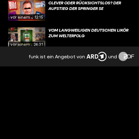
CLEVER ODER RÜCKSICHTSLOS? DER
AUFSTIEG DER SPRINGER SE
vor einem Jahr
12:15
VOM LANGWEILIGEN DEUTSCHEN LIKÖR
ZUM WELTERFOLG
vor einem Jahr
26:31
funk ist ein Angebot von
und
DIE GEHEIMEN GELDMASCHINEN DER
SUPERREICHEN: FAMILY OFFICES
vor 2 Jahren
20:30
WARUM VERMÖGENSSTEUER QUATSCH
IST
vor 2 Jahren
25:13
DER DEUTSCHE MILLIARDÄR HINTER
GOOGLE
vor 2 Jahren
25:06