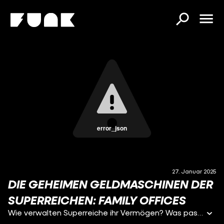
error_json
27. Januar 2025
DIE GEHEIMEN GELDMASCHINEN DER
SUPERREICHEN: FAMILY OFFICES
Wie verwalten Superreiche ihr Vermögen? Was passiert, wenn jemand über 100 Millionen Euro auf dem Konto hat? Und wie bekommen diese Personen überhaupt Zugang zu den exklusivsten Finanzstrategien der Aller-Reichsten?