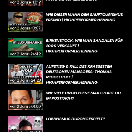
vor 2 Jahren
13:19
WIE DIESER MANN DEN SAUFTOURISMUS
ERFAND | HIGHPERFORMER.HENNING
vor 2 Jahren
13:07
BIRKENSTOCK: WIE MAN SANDALEN FÜR
200€ VERKAUFT |
HIGHPERFORMER.HENNING
vor 2 Jahren
24:42
AUFSTIEG & FALL DES KRASSESTEN
DEUTSCHEN MANAGERS: THOMAS
MIDDELHOFF |
vor 2 Jahren
24:28
HIGHPERFORMER.HENNING
WIE VIELE UNGELESENE MAILS HAST DU
IM POSTFACH?
vor 2 Jahren
01:00
LOBBYISMUS DURCHGESPIELT?