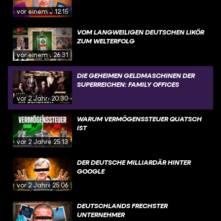
vor einem Jahr
12:15
VOM LANGWEILIGEN DEUTSCHEN LIKÖR
ZUM WELTERFOLG
vor einem Jahr
26:31
DIE GEHEIMEN GELDMASCHINEN DER
SUPERREICHEN: FAMILY OFFICES
vor 2 Jahren
20:30
WARUM VERMÖGENSSTEUER QUATSCH
IST
vor 2 Jahren
25:13
DER DEUTSCHE MILLIARDÄR HINTER
GOOGLE
vor 2 Jahren
25:06
DEUTSCHLANDS FRECHSTER
UNTERNEHMER