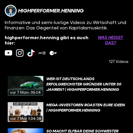
HIGHPERFORMER.HENNING
Informative und semi-lustige Videos zu Wirtschaft und
Finanzen: Das Gegenteil von Kapitalismuskritik.
highperformer.henning gibt es auch
WAS HEISST D
hier:
AS?
127 Videos
WER IST DEUTSCHLANDS
ERFOLGREICHSTER GRÜNDER UNTER 30
JAHREN? | HIGHPERFORMER.HENNING
vor 7 Monaten
35:04
MEGA-INVESTOREN ROASTEN EURE IDEEN
| HIGHPERFORMER.HENNING
vor 7 Monaten
1:34:38
SO MACHT ELFBAR DEINE SCHWESTER