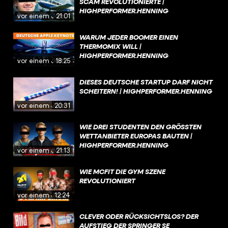
SCAM REVOLUTIONIERTE |
HIGHPERFORMER.HENNING
vor einem Jahr
21:01
WARUM JEDER BOOMER EINEN
THERMOMIX WILL |
HIGHPERFORMER.HENNING
vor einem Jahr
18:25
DIESES DEUTSCHE STARTUP DARF NICHT
SCHEITERN! | HIGHPERFORMER.HENNING
vor einem Jahr
20:31
WIE DREI STUDENTEN DEN GRÖSSTEN W
ETTANBIETER EUROPAS BAUTEN | H
IGHPERFORMER.HENNING
vor einem Jahr
21:13
WIE MCFIT DIE GYM SZENE
REVOLUTIONIERT
vor einem Jahr
12:24
CLEVER ODER RÜCKSICHTSLOS? DER
AUFSTIEG DER SPRINGER SE