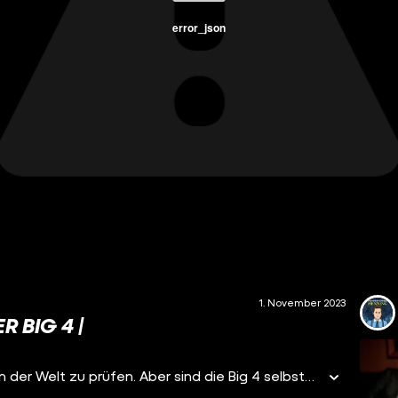
error_json
1. November 2023
 BIG 4 |
Die Big 4 und ihre Mission, die größten Unternehmen der Welt zu prüfen. Aber sind die Big 4 selbstbetrügerisch unterwegs? Was verbirgt sich hinter ihrer Fassade? Haben sie Regierungen infiltriert? Haben sie die Finanzkrise mit ausgelöst? Und waren es nicht eigentlich mal die Big 5?