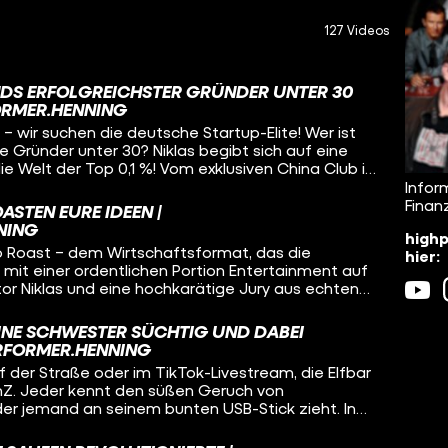
127 Videos
DS ERFOLGREICHSTER GRÜNDER UNTER 30
ORMER.HENNING
n – wir suchen die deutsche Startup-Elite! Wer ist
te Gründer unter 30? Niklas begibt sich auf eine
die Welt der Top 0,1 %! Vom exklusiven China Club in
n-Fabriken“ WHU und TUM bis hin zu geheimen
Infor
ie Helsing – wir decken auf, wie viel Macht und
Finan
STEN EURE IDEEN |
en bewegen. Wir treffen Business-Schwergewichte
NING
highp
an Wolf, die Klartext über Millionen-Exits, Privatjets
p Roast – dem Wirtschaftsformat, das die
hier:
ney“ reden. Erlebt hautnah, wie man vor dem 30.
it einer ordentlichen Portion Entertainment auf
m baut, warum Bescheidenheit in Deutschland oft
or Niklas und eine hochkarätige Jury aus echten
 es psychologisch braucht, um ganz oben
us DeGruyter, Vivien Wysocki, Thomas Andrae und
in trockenes Business-Video, das ist der Deep Dive
ehmen junge Konzepte unter die Lupe. Der Ablauf
en Unternehmertums. Anschnallen, es wird wild!
INE SCHWESTER SÜCHTIG UND DABEI
nteraktiven Schnellfragerunde auf der Punkteskala
ERFORMER.HENNING
 Ideen im Whiteboard-Pitch unter Zeitdruck
 der Straße oder im TikTok-Livestream, die Elfbar
ein Blatt vor den Mund, sondern ehrliches, witziges
enZ. Jeder kennt den süßen Geruch von
k ohne unnötige Trockenheit. Bevor am Ende die
r jemand an seinem bunten USB-Stick zieht. In
n den Tagessieger verliehen wird, haben die
 Wer hat das Ding erfunden? Wie wurde daraus ein
ihre brennendsten Fragen direkt an die Experten zu
 selbst Big Tobacco ins Schwitzen bringt? Und wie