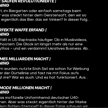
s Unternehmertum, wertvolle Insights und jede
 SAUFEN REVOLUTIONIERTE |
nenfach pro Woche verkauft werden, obwohl es gar
 perfekt für alle, die Bock auf Gründung und
NING
darf? Um das zu klären, schauen wir uns das
, im Biergarten oder einfach samstags beim
y“ an, finden den selbsternannten Godfather of
Aber was steckt hinter dem Gerstensaft, den wir so
, warum Vapes eine ganze Generation zurück zum
ich das Bier, das wir trinken? In dieser Folge
zeigen, warum Elfbars nicht nur der Lunge, sondern
 ein 18-jähriger Auswanderer aus Deutschland den
htig Probleme bereiten
iert hat – und warum seine Idee heute ein Konzern
RFEKTE WAFFE ERFAND |
s jedes vierte Bier weltweit verkauft. AB InBev –
NING
ist aber ein Milliarden-Imperium.
fällt in US-Raptracks häufiger. Ob in Musikvideos,
ootern: Die Glock ist längst mehr als nur eine
 Mythos – und ein verdammt lukratives Business. Aber
affe mit dem Kultstatus von einem
 erfunden wurde, der vorher... Gardinenstangen
EMES MILLIARDEN MACHT |
cherz. Dazu: jede Menge Popkultur-Referenzen (Rap,
NING
ch True Crime – und eine Menge WTF-Momente.
wurden, nutzte Erich Sixt sie schon für Werbung
er der Gürtellinie und fast nie mit Fokus aufs
gt irre? War es auch. Und es hat funktioniert. Aus
etrieb mit 200 Autos wurde ein globales
um mit über 350.000 Fahrzeugen – dank smarter
 MODE MILLIONEN MACHT |
scheidungen und legendärer Marketing-
NING
n Matt.
das inoffizielle Uniformhemd deutscher Ü40-
nen. Aber was steckt eigentlich hinter der Marke
em Bohlen-Stempel? In dieser Folge schauen wir