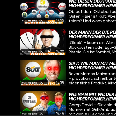
stellen. Erlebe moderne
WIE DIESER DEUTSCHE
kann ein Produkt Millio
Menge Roast-Potenzial –
HIGHPERFORMER.HEN
nicht beworben werden 
Entertainment haben!
Ob auf dem Oktoberfest
chinesische „Vape Valle
Grillen – Bier ist Kult. 
Vapes ist und erfahren
vor einem Jahr
17:32
feiern? Und wem gehört eigentl
Nikotin bringt. Und wir 
schauen wir uns an, wie
auch dem Planeten mäc
US-Biermarkt revolution
DER MANN DER DIE PE
kontrolliert, der mehr al
HIGHPERFORMER.HEN
klingt wie ein Passwort, 
„Glock“ – kaum ein Wort 
Blockbustern oder Ego-Sh
vor einem Jahr
15:00
Pistole. Sie ist Symbol,
wusstest du, dass die W
österreichischen Tüftler
SIXT: WIE MAN MIT M
hergestellt hat? Kein S
HIGHPERFORMER.HEN
Games, Filme), ein Hau
Bevor Memes Mainstream 
– provokant, schnell, unt
vor einem Jahr
18:38
eigentliche Produkt. Klin
einem kleinen Familienb
Autovermietungs-Imperi
WIE MAN MIT WILDER
Strategien, mutiger Ent
HIGHPERFORMER.HEN
Kampagnen mit Jung vo
Camp David – für viele 
Männer mit Grill-Ambitio
vor einem Jahr
15:45
mit den XXL-Logos und d