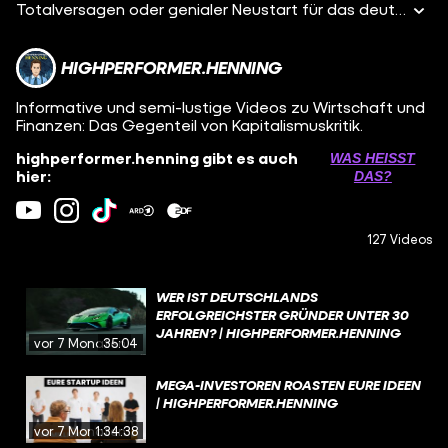
Totalversagen oder genialer Neustart für das deutsche SpaceX? Isar Aerospace, ein bayerisches Startup mit über 400 Millionen Euro Funding, will die europäische Raumfahrt revolutionieren. Wir zeigen euch die unglaubliche Geschichte hinter diesem ambitionierten Projekt: von Gründer Daniel Metzler und ihrem revolutionären Geschäftsmodell bis zum ersten, alles entscheidenden Raketenstart. Kann Isar Aerospace die hohen Erwartungen erfüllen und das "German Engineering" im All neu definieren?
HIGHPERFORMER.HENNING
Informative und semi-lustige Videos zu Wirtschaft und
Finanzen: Das Gegenteil von Kapitalismuskritik.
highperformer.henning gibt es auch
WAS HEISST D
hier:
AS?
127 Videos
WER IST DEUTSCHLANDS
ERFOLGREICHSTER GRÜNDER UNTER 30
JAHREN? | HIGHPERFORMER.HENNING
vor 7 Monaten
35:04
MEGA-INVESTOREN ROASTEN EURE IDEEN
| HIGHPERFORMER.HENNING
vor 7 Monaten
1:34:38