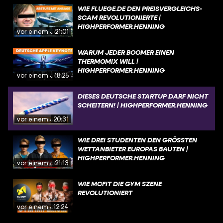
WIE FLUEGE.DE DEN PREISVERGLEICHS-
SCAM REVOLUTIONIERTE |
HIGHPERFORMER.HENNING
vor einem Jahr
21:01
WARUM JEDER BOOMER EINEN
THERMOMIX WILL |
HIGHPERFORMER.HENNING
vor einem Jahr
18:25
DIESES DEUTSCHE STARTUP DARF NICHT
SCHEITERN! | HIGHPERFORMER.HENNING
vor einem Jahr
20:31
WIE DREI STUDENTEN DEN GRÖSSTEN W
ETTANBIETER EUROPAS BAUTEN | H
IGHPERFORMER.HENNING
vor einem Jahr
21:13
WIE MCFIT DIE GYM SZENE
REVOLUTIONIERT
vor einem Jahr
12:24