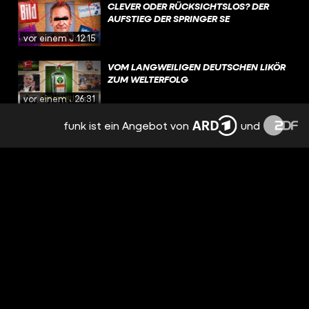
CLEVER ODER RÜCKSICHTSLOS? DER
AUFSTIEG DER SPRINGER SE
vor einem Jahr
12:15
VOM LANGWEILIGEN DEUTSCHEN LIKÖR
ZUM WELTERFOLG
vor einem Jahr
26:31
funk ist ein Angebot von
und
DIE GEHEIMEN GELDMASCHINEN DER
SUPERREICHEN: FAMILY OFFICES
vor 2 Jahren
20:30
WARUM VERMÖGENSSTEUER QUATSCH
IST
vor 2 Jahren
25:13
DER DEUTSCHE MILLIARDÄR HINTER
GOOGLE
vor 2 Jahren
25:06