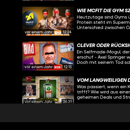
Tricks und Strategien s
Tipico? Wir tauchen ein in die Geschichte hinter dem Wettanbieter, die den
WIE MCFIT DIE GYM S
meisten verborgen bleib
Heutzutage sind Gyms übe
Millionenumsätze erziel
Protein steht im Superm
agierte. Wir haben Insi
Unterschied zwischen Cr
exklusive Einblicke in 
vor einem Jahr
12:24
dazu? Rainer Schaller – ist der Grund. Mit McFit, John Reed und später
sogar Gold’s Gym hat er
links gedreht. Was als 
CLEVER ODER RÜCKSI
wurde zur globalen Fitne
Ein Selfmade-Mogul, de
erschuf - Axel Springer
Doch mit seinem Tod sc
vor einem Jahr
12:15
aber übernahm seine Fra
Medienerfahrung – die K
Medien-Matriarchin. Zu
VOM LANGWEILIGEN 
Unternehmen nicht nur 
Was passiert, wenn ein K
einflussreichsten Tech-
trifft? Wie wird aus ein
geheimen Deals und Stra
vor einem Jahr
26:31
Jägermeister?
DIE GEHEIMEN GELDM
OFFICES
Wie verwalten Superrei