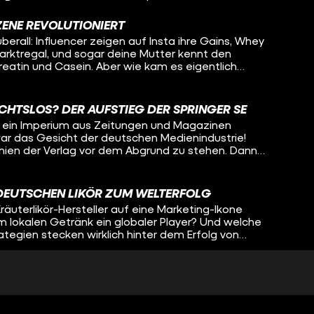
tecken hinter dem raketenartigen Aufstieg von
ZENE REVOLUTIONIERT
t. Ein Unternehmen, das Fußballstadien prägt,
rall: Influencer zeigen auf Insta ihre Gains, Whey
t – und dabei immer wieder am Rand der Legalität
arktregal, und sogar deine Mutter kennt den
der getroffen, mit Experten gesprochen und
eatin und Casein. Aber wie kam es eigentlich
die wahren Anfänge von Tipico bekommen.
 den Fitnessmarkt in Deutschland komplett auf
Discounter-Gym mit Industriehallen-Charme begann,
CHTSLOS? DER AUFSTIEG DER SPRINGER SE
ss-Infrastruktur mit über 900 Standorten weltweit.
r ein Imperium aus Zeitungen und Magazinen
 war das Gesicht der deutschen Medienindustrie!
hien der Verlag vor dem Abgrund zu stehen. Dann
u Friede Springer – eine Frau ohne Studium oder
ontrolle und wandelte sich von der Hausfrau zur
sammen mit Mathias Döpfner formte sie das
DEUTSCHEN LIKÖR ZUM WELTERFOLG
um, sondern baute es zu einem der
räuterlikör-Hersteller auf eine Marketing-Ikone
 und Medienkonzerne der Welt aus.
em lokalen Getränk ein globaler Player? Und welche
tegien stecken wirklich hinter dem Erfolg von
ASCHINEN DER SUPERREICHEN: FAMILY
che ihr Vermögen? Was passiert, wenn jemand über