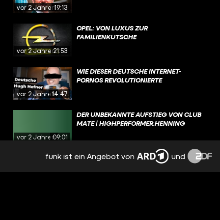
vor 2 Jahren
19:13
OPEL: VON LUXUS ZUR
FAMILIENKUTSCHE
vor 2 Jahren
21:53
WIE DIESER DEUTSCHE INTERNET-
PORNOS REVOLUTIONIERTE
vor 2 Jahren
14:47
DER UNBEKANNTE AUFSTIEG VON CLUB
MATE | HIGHPERFORMER.HENNING
vor 2 Jahren
09:01
funk ist ein Angebot von
und
SNUS: BESTES GESCHÄFTSMODELL DER
WELT | HIGHPERFORMER.HENNING
vor 2 Jahren
13:37
WIE DIESER MANN DEUTSCHLANDS
BESTER VERKÄUFER WURDE |
HIGHPERFORMER.HENNING