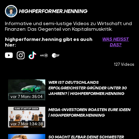
HIGHPERFORMER.HENNING
Informative und semi-lustige Videos zu Wirtschaft und
Finanzen: Das Gegenteil von Kapitalismuskritik.
highperformer.henning gibt es auch
WAS HEISST D
hier:
AS?
127 Videos
WER IST DEUTSCHLANDS
ERFOLGREICHSTER GRÜNDER UNTER 30
JAHREN? | HIGHPERFORMER.HENNING
vor 7 Monaten
35:04
MEGA-INVESTOREN ROASTEN EURE IDEEN
| HIGHPERFORMER.HENNING
vor 7 Monaten
1:34:38
SO MACHT ELFBAR DEINE SCHWESTER