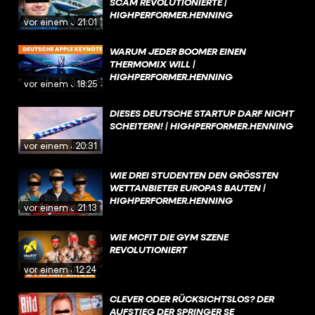
SCAM REVOLUTIONIERTE |
HIGHPERFORMER.HENNING
vor einem Jahr
21:01
WARUM JEDER BOOMER EINEN
THERMOMIX WILL |
HIGHPERFORMER.HENNING
vor einem Jahr
18:25
DIESES DEUTSCHE STARTUP DARF NICHT
SCHEITERN! | HIGHPERFORMER.HENNING
vor einem Jahr
20:31
WIE DREI STUDENTEN DEN GRÖSSTEN W
ETTANBIETER EUROPAS BAUTEN | H
IGHPERFORMER.HENNING
vor einem Jahr
21:13
WIE MCFIT DIE GYM SZENE
REVOLUTIONIERT
vor einem Jahr
12:24
CLEVER ODER RÜCKSICHTSLOS? DER
AUFSTIEG DER SPRINGER SE