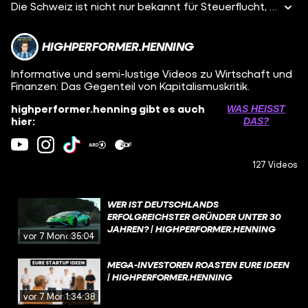
Die Schweiz ist nicht nur bekannt für Steuerflucht, sondern auch seit Jahren für wenig Inflation! Das spricht für deinen jährlichen Winterurlaub in St. Moritz, denn wenig Inflation bedeutet, dass Schampus, Ski und Sportwagen für dich jährlich maximal 2% teurer werden. Und noch besser, die Schweiz schafft es sogar eine leichte Deflation zu haben, also wird der Schampus sogar etwas günstiger. Und damit sich das auch Normalos vorstellen können; für euch besteht der repräsentative Warenkorb zum Beispiel aus Miete, Energie und Versicherungen.
HIGHPERFORMER.HENNING
Informative und semi-lustige Videos zu Wirtschaft und
Finanzen: Das Gegenteil von Kapitalismuskritik.
highperformer.henning gibt es auch
WAS HEISST D
hier:
AS?
127 Videos
WER IST DEUTSCHLANDS
ERFOLGREICHSTER GRÜNDER UNTER 30
JAHREN? | HIGHPERFORMER.HENNING
vor 7 Monaten
35:04
MEGA-INVESTOREN ROASTEN EURE IDEEN
| HIGHPERFORMER.HENNING
vor 7 Monaten
1:34:38