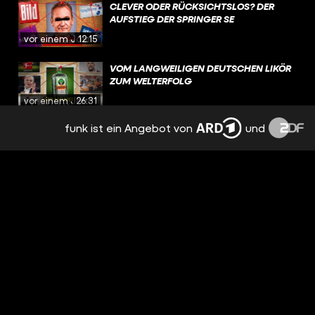
CLEVER ODER RÜCKSICHTSLOS? DER
AUFSTIEG DER SPRINGER SE
vor einem Jahr
12:15
VOM LANGWEILIGEN DEUTSCHEN LIKÖR
ZUM WELTERFOLG
vor einem Jahr
26:31
funk ist ein Angebot von
und
DIE GEHEIMEN GELDMASCHINEN DER
SUPERREICHEN: FAMILY OFFICES
vor 2 Jahren
20:30
WARUM VERMÖGENSSTEUER QUATSCH
IST
vor 2 Jahren
25:13
DER DEUTSCHE MILLIARDÄR HINTER
GOOGLE
vor 2 Jahren
25:06