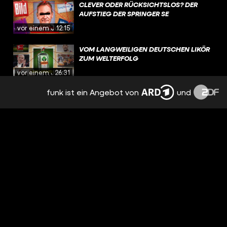
CLEVER ODER RÜCKSICHTSLOS? DER
AUFSTIEG DER SPRINGER SE
vor einem Jahr
12:15
VOM LANGWEILIGEN DEUTSCHEN LIKÖR
ZUM WELTERFOLG
vor einem Jahr
26:31
funk ist ein Angebot von
und
DIE GEHEIMEN GELDMASCHINEN DER
SUPERREICHEN: FAMILY OFFICES
vor 2 Jahren
20:30
WARUM VERMÖGENSSTEUER QUATSCH
IST
vor 2 Jahren
25:13
DER DEUTSCHE MILLIARDÄR HINTER
GOOGLE
vor 2 Jahren
25:06