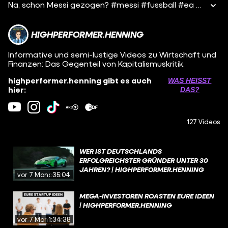
Na, schon Messi gezogen? #messi #fussball #ea #hi
HIGHPERFORMER.HENNING
Informative und semi-lustige Videos zu Wirtschaft und
Finanzen: Das Gegenteil von Kapitalismuskritik.
highperformer.henning gibt es auch
WAS HEISST D
hier:
AS?
127 Videos
WER IST DEUTSCHLANDS
ERFOLGREICHSTER GRÜNDER UNTER 30
JAHREN? | HIGHPERFORMER.HENNING
vor 7 Monaten
35:04
MEGA-INVESTOREN ROASTEN EURE IDEEN
| HIGHPERFORMER.HENNING
vor 7 Monaten
1:34:38