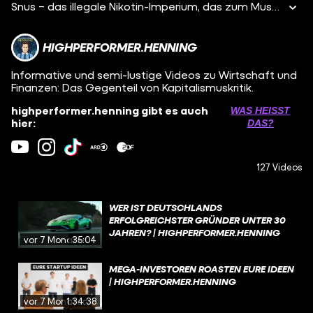
Snus – das illegale Nikotin-Imperium, das zum Must-Have für High-Performer geworden ist. Ein kleines Ding, das süchtig macht und von dem jeder glaubt, dass er damit jederzeit aufhören kann – Spoiler: kann er nicht. In den 90ern noch eine Randerscheinung, heute ein Milliarden-Business! Und während viele glauben, es sei eine gesündere Alternative zu Zigaretten, steigt der Umsatz von Nikotinbeuteln wie Zyn rasant an. Dank geschicktem Marketing und Influencern in der Hustle- und Fitness-Bubble wird Snus zur Geheimwaffe für High-Performer und Gymbros – für den schnellen Kick zwischendurch, ohne dass man es jemandem anmerkt.
HIGHPERFORMER.HENNING
Informative und semi-lustige Videos zu Wirtschaft und
Finanzen: Das Gegenteil von Kapitalismuskritik.
highperformer.henning gibt es auch
WAS HEISST D
hier:
AS?
127 Videos
WER IST DEUTSCHLANDS
ERFOLGREICHSTER GRÜNDER UNTER 30
JAHREN? | HIGHPERFORMER.HENNING
vor 7 Monaten
35:04
MEGA-INVESTOREN ROASTEN EURE IDEEN
| HIGHPERFORMER.HENNING
vor 7 Monaten
1:34:38