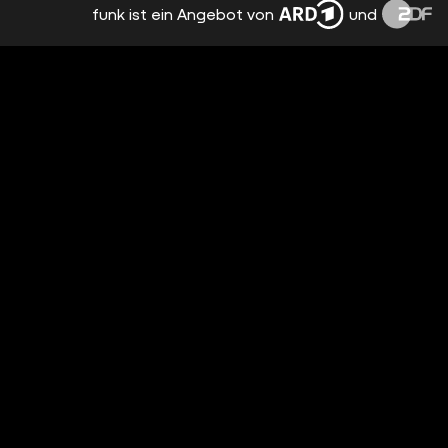
funk ist ein Angebot von
und
WIE FLUEGE.DE DEN PREISVERGLEICHS-
SCAM REVOLUTIONIERTE |
HIGHPERFORMER.HENNING
vor einem Jahr
21:01
WARUM JEDER BOOMER EINEN
THERMOMIX WILL |
HIGHPERFORMER.HENNING
vor einem Jahr
18:25
DIESES DEUTSCHE STARTUP DARF NICHT
SCHEITERN! | HIGHPERFORMER.HENNING
vor einem Jahr
20:31
WIE DREI STUDENTEN DEN GRÖSSTEN W
ETTANBIETER EUROPAS BAUTEN | H
IGHPERFORMER.HENNING
vor einem Jahr
21:13
WIE MCFIT DIE GYM SZENE
REVOLUTIONIERT
vor einem Jahr
12:24