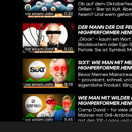
Entertainment haben!
Ob auf dem Oktoberfest
chinesische „Vape Valle
Grillen – Bier ist Kult. 
Vapes ist und erfahren
vor einem Jahr
17:32
feiern? Und wem gehört eigentl
Nikotin bringt. Und wir 
schauen wir uns an, wie
auch dem Planeten mäc
US-Biermarkt revolution
DER MANN DER DIE PE
kontrolliert, der mehr al
HIGHPERFORMER.HEN
klingt wie ein Passwort, 
„Glock“ – kaum ein Wort 
Blockbustern oder Ego-Sh
vor einem Jahr
15:00
Pistole. Sie ist Symbol,
wusstest du, dass die W
österreichischen Tüftler
SIXT: WIE MAN MIT M
hergestellt hat? Kein S
HIGHPERFORMER.HEN
Games, Filme), ein Hau
Bevor Memes Mainstream 
– provokant, schnell, unt
vor einem Jahr
18:38
eigentliche Produkt. Klin
einem kleinen Familienb
Autovermietungs-Imperi
WIE MAN MIT WILDER
Strategien, mutiger Ent
HIGHPERFORMER.HEN
Kampagnen mit Jung vo
Camp David – für viele 
Männer mit Grill-Ambitio
vor einem Jahr
15:45
mit den XXL-Logos und d
hinter die Kulissen des
irgendwie amerikanisch 