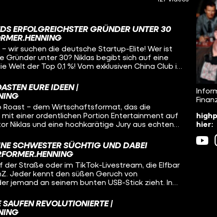
DS ERFOLGREICHSTER GRÜNDER UNTER 30
ORMER.HENNING
n – wir suchen die deutsche Startup-Elite! Wer ist
te Gründer unter 30? Niklas begibt sich auf eine
die Welt der Top 0,1 %! Vom exklusiven China Club in
n-Fabriken“ WHU und TUM bis hin zu geheimen
ie Helsing – wir decken auf, wie viel Macht und
STEN EURE IDEEN |
Infor
en bewegen. Wir treffen Business-Schwergewichte
NING
Finan
an Wolf, die Klartext über Millionen-Exits, Privatjets
p Roast – dem Wirtschaftsformat, das die
ney“ reden. Erlebt hautnah, wie man vor dem 30.
highp
it einer ordentlichen Portion Entertainment auf
m baut, warum Bescheidenheit in Deutschland oft
hier:
or Niklas und eine hochkarätige Jury aus echten
 es psychologisch braucht, um ganz oben
us DeGruyter, Vivien Wysocki, Thomas Andrae und
in trockenes Business-Video, das ist der Deep Dive
ehmen junge Konzepte unter die Lupe. Der Ablauf
en Unternehmertums. Anschnallen, es wird wild!
INE SCHWESTER SÜCHTIG UND DABEI
nteraktiven Schnellfragerunde auf der Punkteskala
ERFORMER.HENNING
 Ideen im Whiteboard-Pitch unter Zeitdruck
 der Straße oder im TikTok-Livestream, die Elfbar
ein Blatt vor den Mund, sondern ehrliches, witziges
enZ. Jeder kennt den süßen Geruch von
k ohne unnötige Trockenheit. Bevor am Ende die
r jemand an seinem bunten USB-Stick zieht. In
n den Tagessieger verliehen wird, haben die
 Wer hat das Ding erfunden? Wie wurde daraus ein
ihre brennendsten Fragen direkt an die Experten zu
 selbst Big Tobacco ins Schwitzen bringt? Und wie
s Unternehmertum, wertvolle Insights und jede
 SAUFEN REVOLUTIONIERTE |
nenfach pro Woche verkauft werden, obwohl es gar
 perfekt für alle, die Bock auf Gründung und
NING
darf? Um das zu klären, schauen wir uns das