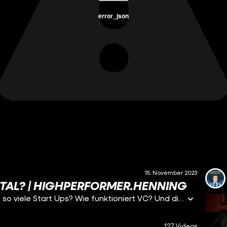
error_json
15. November 2023
ITAL? | HIGHPERFORMER.HENNING
Venture Capital, was ist das und warum wollen das so viele Start Ups? Wie funktioniert VC? Und die wichtigste Frage: Kann ich damit reich werden?
127 Videos