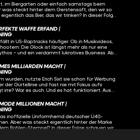
, im Biergarten oder einfach samstags beim
y“ an, finden den selbsternannten Godfather of
Aber was steckt hinter dem Gerstensaft, den wir so
, warum Vapes eine ganze Generation zurück zum
ich das Bier, das wir trinken? In dieser Folge
zeigen, warum Elfbars nicht nur der Lunge, sondern
 ein 18-jähriger Auswanderer aus Deutschland den
htig Probleme bereiten
iert hat – und warum seine Idee heute ein Konzern
RFEKTE WAFFE ERFAND |
s jedes vierte Bier weltweit verkauft. AB InBev –
NING
ist aber ein Milliarden-Imperium.
fällt in US-Raptracks häufiger. Ob in Musikvideos,
ootern: Die Glock ist längst mehr als nur eine
 Mythos – und ein verdammt lukratives Business. Aber
affe mit dem Kultstatus von einem
 erfunden wurde, der vorher... Gardinenstangen
EMES MILLIARDEN MACHT |
cherz. Dazu: jede Menge Popkultur-Referenzen (Rap,
NING
ch True Crime – und eine Menge WTF-Momente.
wurden, nutzte Erich Sixt sie schon für Werbung
er der Gürtellinie und fast nie mit Fokus aufs
gt irre? War es auch. Und es hat funktioniert. Aus
etrieb mit 200 Autos wurde ein globales
um mit über 350.000 Fahrzeugen – dank smarter
 MODE MILLIONEN MACHT |
scheidungen und legendärer Marketing-
NING
n Matt.
das inoffizielle Uniformhemd deutscher Ü40-
nen. Aber was steckt eigentlich hinter der Marke
em Bohlen-Stempel? In dieser Folge schauen wir
 wohl bekanntesten deutschen Lifestyle-Labels, das
wirkt, aber tief im deutschen Osten gewachsen