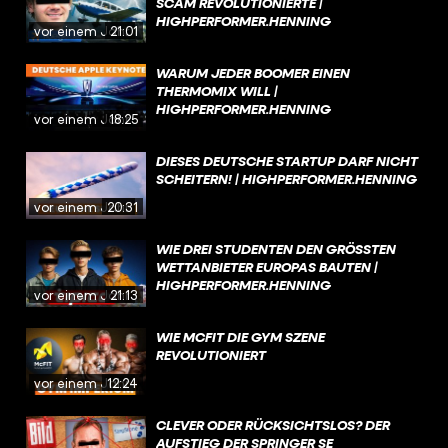
SCAM REVOLUTIONIERTE |
HIGHPERFORMER.HENNING
vor einem Jahr
21:01
WARUM JEDER BOOMER EINEN
THERMOMIX WILL |
HIGHPERFORMER.HENNING
vor einem Jahr
18:25
DIESES DEUTSCHE STARTUP DARF NICHT
SCHEITERN! | HIGHPERFORMER.HENNING
vor einem Jahr
20:31
WIE DREI STUDENTEN DEN GRÖSSTEN W
ETTANBIETER EUROPAS BAUTEN | H
IGHPERFORMER.HENNING
vor einem Jahr
21:13
WIE MCFIT DIE GYM SZENE
REVOLUTIONIERT
vor einem Jahr
12:24
CLEVER ODER RÜCKSICHTSLOS? DER
AUFSTIEG DER SPRINGER SE