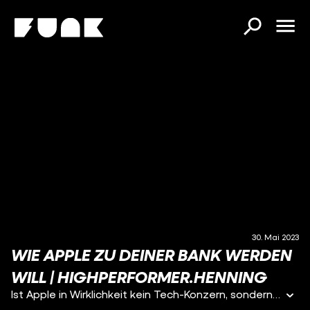
30. Mai 2023
WIE APPLE ZU DEINER BANK WERDEN
WILL | HIGHPERFORMER.HENNING
Ist Apple in Wirklichkeit kein Tech-Konzern, sondern ein Hedgefonds der nebenbei Handys verkauft? Iphones, Ipads, Earpods und Macbooks verkauft Apple immer noch und auch Software wie die Apple iCloud. Aber Apple hat noch eine kleine Zusatzeinkommensquelle, die von Brancheninsidern mit den Praktiken eines Hedgefonds verglichen wird.