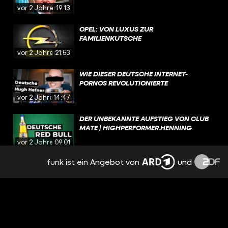
vor 2 Jahren
19:13
OPEL: VON LUXUS ZUR
FAMILIENKUTSCHE
vor 2 Jahren
21:53
WIE DIESER DEUTSCHE INTERNET-
PORNOS REVOLUTIONIERTE
vor 2 Jahren
14:47
DER UNBEKANNTE AUFSTIEG VON CLUB
MATE | HIGHPERFORMER.HENNING
vor 2 Jahren
09:01
funk ist ein Angebot von
und
SNUS: BESTES GESCHÄFTSMODELL DER
WELT | HIGHPERFORMER.HENNING
vor 2 Jahren
13:37
WIE DIESER MANN DEUTSCHLANDS
BESTER VERKÄUFER WURDE |
HIGHPERFORMER.HENNING