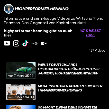
HIGHPERFORMER.HENNING
Informative und semi-lustige Videos zu Wirtschaft und
Finanzen: Das Gegenteil von Kapitalismuskritik.
highperformer.henning gibt es auch
WAS HEISST D
hier:
AS?
127 Videos
WER IST DEUTSCHLANDS
ERFOLGREICHSTER GRÜNDER UNTER 30
JAHREN? | HIGHPERFORMER.HENNING
vor 7 Monaten
35:04
MEGA-INVESTOREN ROASTEN EURE IDEEN
| HIGHPERFORMER.HENNING
vor 7 Monaten
1:34:38
SO MACHT ELFBAR DEINE SCHWESTER