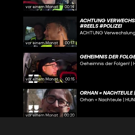
vor einem Monat
00:14
ACHTUNG VERWECHSL
#REELS #POLIZEI
ACHTUNG Verwechslungs
vor einem Monat
00:17
GEHEIMNIS DER FOLGE
Geheimnis der Folgen! |
vor einem Monat
00:15
ORHAN = NACHTEULE 
Orhan = Nachteule | HU
vor einem Monat
00:20
JETZT ABER SCHNELL
#BERLIN