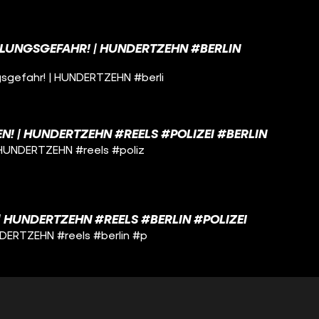
UNGSGEFAHR! | HUNDERTZEHN #BERLIN
gefahr! | HUNDERTZEHN #berli
N! | HUNDERTZEHN #REELS #POLIZEI #BERLIN
 HUNDERTZEHN #reels #poliz
| HUNDERTZEHN #REELS #BERLIN #POLIZEI
NDERTZEHN #reels #berlin #p
 WEG | HUNDERTZEHN #REELS #POLIZEI