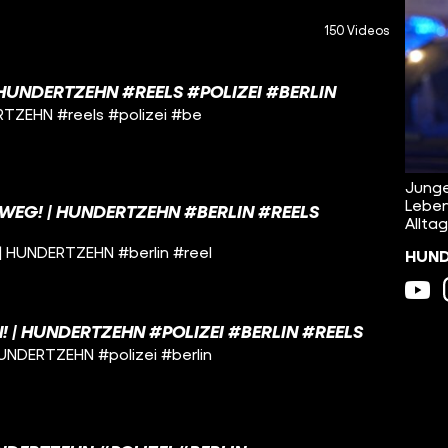
150 Videos
HUNDERTZEHN #REELS #POLIZEI #BERLIN
RTZEHN #reels #polizei #be
Junge
Leben
EG! | HUNDERTZEHN #BERLIN #REELS
Alltag
| HUNDERTZEHN #berlin #reel
HUNDE
 | HUNDERTZEHN #POLIZEI #BERLIN #REELS
UNDERTZEHN #polizei #berlin