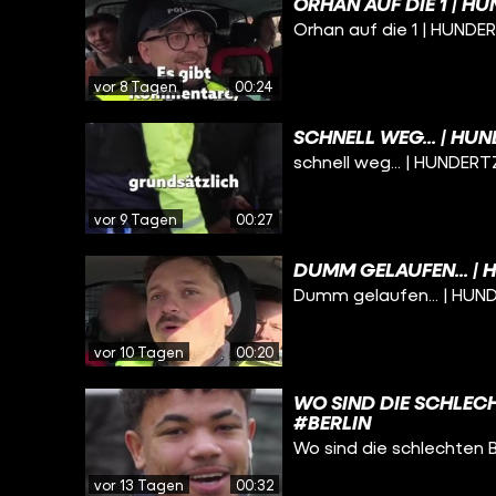
ORHAN AUF DIE 1 | H
Orhan auf die 1 | HUNDER
vor 8 Tagen
00:24
SCHNELL WEG... | HU
schnell weg... | HUNDERT
vor 9 Tagen
00:27
DUMM GELAUFEN... | 
Dumm gelaufen... | HUND
vor 10 Tagen
00:20
WO SIND DIE SCHLECH
#BERLIN
Wo sind die schlechten 
vor 13 Tagen
00:32