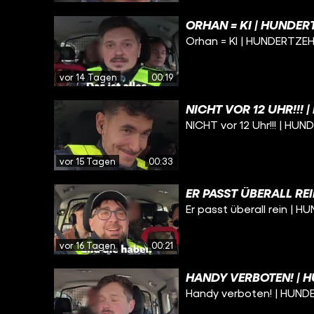
ORHAN = KI | HUNDER
Orhan = KI | HUNDERTZEHN
vor 14 Tagen
00:19
NICHT VOR 12 UHR!!!
NICHT vor 12 Uhr!!! | HU
vor 15 Tagen
00:33
ER PASST ÜBERALL RE
Er passt überall rein | 
vor 16 Tagen
00:21
HANDY VERBOTEN! | H
Handy verboten! | HUND