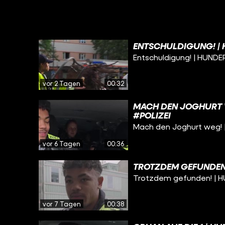
ENTSCHULDIGUNG! | 
Entschuldigung! | HUNDE
vor 2 Tagen
00:32
MACH DEN JOGHURT W
#POLIZEI
Mach den Joghurt weg! 
vor 6 Tagen
00:36
TROTZDEM GEFUNDEN!
Trotzdem gefunden! | H
vor 7 Tagen
00:38