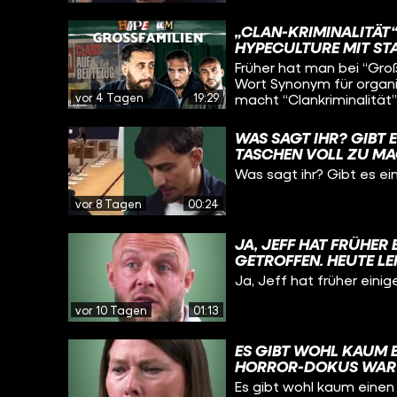
„CLAN-KRIMINALITÄT
HYPECULTURE MIT ST
Früher hat man bei “Groß
Wort Synonym für organis
vor 4 Tagen
19:29
macht “Clankriminalität”
Straftaten aus. Wir haben deshalb geschaut: Wie sind Großfamilien so
präsent geworden? Wir f
WAS SAGT IHR? GIBT E
Strukturen? Oder nur um
TASCHEN VOLL ZU M
wieso die vermeintlichen
Was sagt ihr? Gibt es ei
vor 8 Tagen
00:24
JA, JEFF HAT FRÜHER
GETROFFEN. HEUTE LE
DER SCHIEFEN BAHN 
Ja, Jeff hat früher eini
vor 10 Tagen
01:13
ES GIBT WOHL KAUM E
HORROR-DOKUS WAR W
„MULTIKULTI“, „PARA
Es gibt wohl kaum einen 