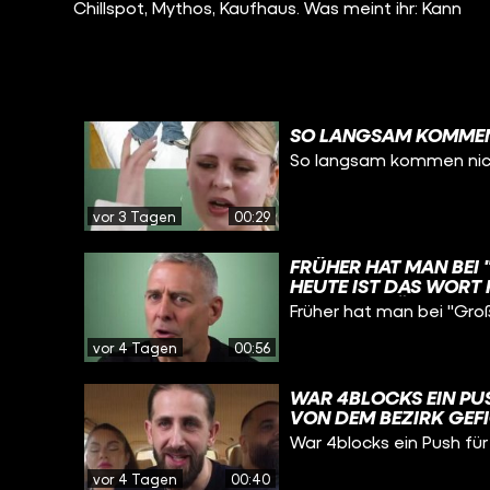
Chillspot, Mythos, Kaufhaus. Was meint ihr: Kann
SO LANGSAM KOMMEN 
So langsam kommen nich
vor 3 Tagen
00:29
FRÜHER HAT MAN BEI 
EUTE IST DAS WORT F
RIMINALITÄT WIE IN M
Früher hat man bei "Groß
CLANKRIMINALITÄT" N
ERLINER STRAFTATEN 
vor 4 Tagen
00:56
WAR 4BLOCKS EIN PU
VON DEM BEZIRK GEF
War 4blocks ein Push für
vor 4 Tagen
00:40