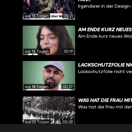
Irgendwer in der Design-
vor 15 Tagen
00:21
AM ENDE KURZ NEUES
Am Ende kurz neues Wor
vor 16 Tagen
00:19
LACKSCHUTZFOLIE NI
Lackschutzfolie nicht ve
vor 18 Tagen
00:27
WAS HAT DIE FRAU MI
Was hat die Frau mit de
vor 22 Tagen
00:32