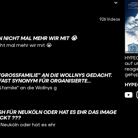
926 Videos
NICHT MAL MEHR WIR MIT 😭
t mal mehr wir mit 😭
HYPEC
auf u
reagi
gehyp
"GROSSFAMILIE" AN DIE WOLLNYS GEDACHT. H
AST SYNONYM FÜR ORGANISIERTE K
HYPEC
AFIA-FILMEN. DABEI MACHT "
familie" an die Wollnys g
ICHT MAL EINEN HALBEN PROZENT DER B
AUS.
SH FÜR NEUKÖLN ODER HAT ES EHR DAS IMAGE
ICKT ???
 Neuköln oder hat es ehr