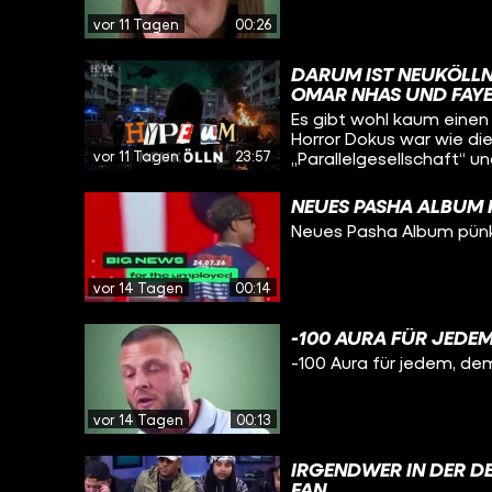
CLANS“. NEIN, WIR M
BERLIN NEUKÖLLN. AB
vor 11 Tagen
00:26
DIESEN DOKUS? UND
DER COOLSTE STADTTE
DARUM IST NEUKÖLLN 
OMAR NHAS UND FAY
Es gibt wohl kaum einen 
Horror Dokus war wie dies
vor 11 Tagen
23:57
„Parallelgesellschaft“ un
Rauxel, sondern Berlin N
wie im Wilden Westen. 
NEUES PASHA ALBUM 
wollen auf einmal alle 
Neues Pasha Album pünk
und die Rütli Schule dam
vor 14 Tagen
00:14
-100 AURA FÜR JEDEM
-100 Aura für jedem, de
vor 14 Tagen
00:13
IRGENDWER IN DER D
FAN...