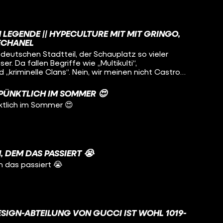
EINEN NICHT CASTROP-RAUXEL, SONDERN
ER WIE VIEL WAHRES STECKT WIRKLICH IN
 WARUM IST NEUKÖLLN IRGENDWIE TROTZDEM
IL BERLINS?
LEGENDE || HYPECULTURE MIT MIT GRINGO,
ECHANEL
deutschen Stadtteil, der Schauplatz so vieler
er. Da fallen Begriffe wie „Multikulti“,
d „kriminelle Clans“. Nein, wir meinen nicht Castrop
eukölln. Glaubt man den Medien, geht es dort zu
Aber welche anderen Seiten hat Neukölln? Warum
PÜNKTLICH IM SOMMER 😍
dort wohnen? Und was haben Christiane F., Yuppies
tlich im Sommer 😍
it zu tun
, DEM DAS PASSIERT 😭
m das passiert 😭
ESIGN-ABTEILUNG VON GUCCI IST WOHL 1019-