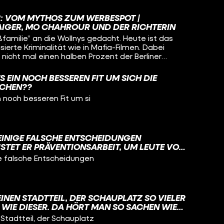
“: VOM MYTHOS ZUM WERBESPOT |
AIGER, MO CHAHROUR UND DER RICHTERIN
familie” an die Wollnys gedacht. Heute ist das
ierte Kriminalität wie in Mafia-Filmen. Dabei
 nicht mal einen halben Prozent der Berliner
ragen: Geht es da wirklich um professionelle
S EIN NOCH BESSEREN FIT UM SICH DIE
 “Ich hol meine Cousins”? Und erzählen euch,
ACHEN??
 Clans auf einmal werbetauglich sind.
n noch besseren Fit um si
 EINIGE FALSCHE ENTSCHEIDUNGEN
ISTET ER PRÄVENTIONSARBEIT, UM LEUTE VOR
ZU BEWAHREN.
ge falsche Entscheidungen
INEN STADTTEIL, DER SCHAUPLATZ SO VIELER
IE DIESER. DA HÖRT MAN SO SACHEN WIE
LLELGESELLSCHAFT“ UND „KRIMINELLE
Stadtteil, der Schauplatz